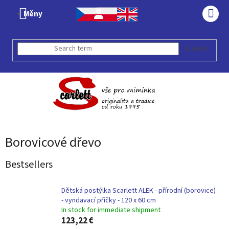
Skip
Měny
to
SHO
content
CAR
SEARCH
Borovicové dřevo
Bestsellers
Dětská postýlka Scarlett ALEK - přírodní (borovice)
- vyndavací příčky - 120 x 60 cm
In stock for immediate shipment
123,22 €