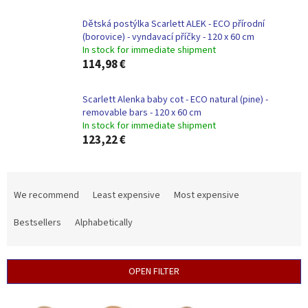
Dětská postýlka Scarlett ALEK - ECO přírodní
(borovice) - vyndavací příčky - 120 x 60 cm
In stock for immediate shipment
114,98 €
Scarlett Alenka baby cot - ECO natural (pine) -
removable bars - 120 x 60 cm
In stock for immediate shipment
123,22 €
P
r
We recommend
Least expensive
Most expensive
o
d
Bestsellers
Alphabetically
u
c
t
OPEN FILTER
s
o
L