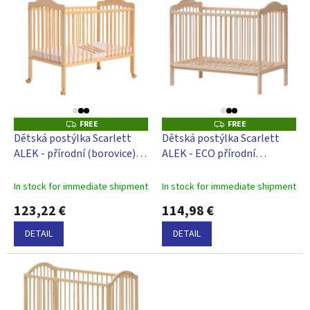
r
i
t
s
i
t
n
o
g
f
p
r
o
FREE
FREE
F
F
d
R
R
Dětská postýlka Scarlett
Dětská postýlka Scarlett
E
E
u
ALEK - přírodní (borovice) -
ALEK - ECO přírodní
E
E
c
vyndavací příčky - 120 x 60
(borovice) - vyndavací příčky
t
cm
- 120 x 60 cm
In stock for immediate shipment
In stock for immediate shipment
s
123,22 €
114,98 €
DETAIL
DETAIL