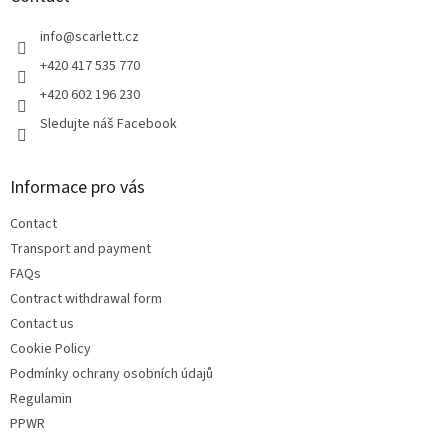
g
e
c
r
info
@
scarlett.cz
o
n
+420 417 535 770
t
+420 602 196 230
r
o
Sledujte náš Facebook
l
s
Informace pro vás
Contact
Transport and payment
FAQs
Contract withdrawal form
Contact us
Cookie Policy
Podmínky ochrany osobních údajů
Regulamin
PPWR