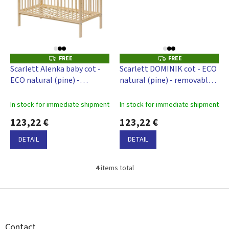
FREE
FREE
F
F
R
R
Scarlett Alenka baby cot -
Scarlett DOMINIK cot - ECO
E
E
ECO natural (pine) -
natural (pine) - removable
E
E
removable bars - 120 x 60
side panels - 120x60cm
cm
In stock for immediate shipment
In stock for immediate shipment
123,22 €
123,22 €
DETAIL
DETAIL
4
items total
L
i
s
F
t
o
i
o
n
t
Contact