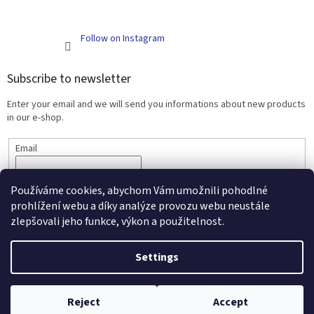
Follow on Instagram
Subscribe to newsletter
Enter your email and we will send you informations about new products
in our e-shop.
Email
SUBSCRIBE
Používáme cookies, abychom Vám umožnili pohodlné
prohlížení webu a díky analýze provozu webu neustále
zlepšovali jeho funkce, výkon a použitelnost.
Created by Shoptet
Settings
Copyright 2026
Scarlett - kojenecké zboží a nábytek
. All rights
Reject
Accept
reserved.
Edit cookie settings