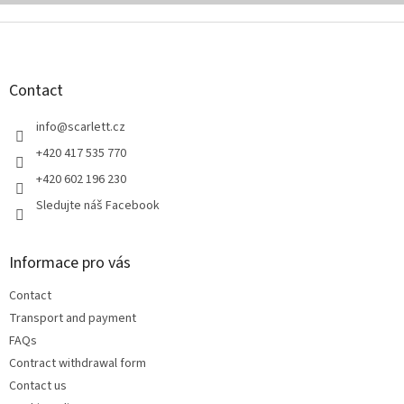
F
o
o
t
Contact
e
r
info
@
scarlett.cz
+420 417 535 770
+420 602 196 230
Sledujte náš Facebook
Informace pro vás
Contact
Transport and payment
FAQs
Contract withdrawal form
Contact us