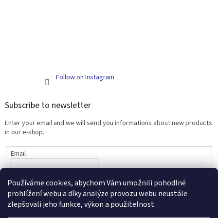
Follow on Instagram
Subscribe to newsletter
Enter your email and we will send you informations about new products
in our e-shop.
Email
SUBSCRIBE
Používáme cookies, abychom Vám umožnili pohodlné
prohlížení webu a díky analýze provozu webu neustále
zlepšovali jeho funkce, výkon a použitelnost.