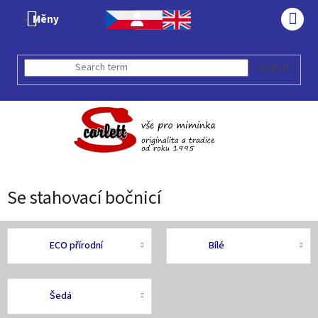
Skip
Měny
to
SHO
content
CAR
SEARCH
Se stahovací bočnicí
ECO přírodní
Bílé
Šedá