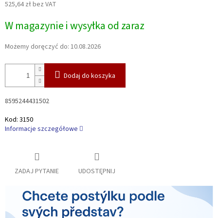
525,64 zł bez VAT
Cena
W magazynie i wysyłka od zaraz
jednostkowa:
Możemy doręczyć do:
10.08.2026
Dodaj do koszyka
8595244431502
Kod:
3150
Informacje szczegółowe
ZADAJ PYTANIE
UDOSTĘPNIJ