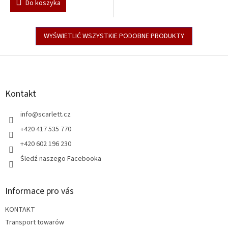
Do koszyka
WYŚWIETLIĆ WSZYSTKIE PODOBNE PRODUKTY
S
t
o
p
Kontakt
k
a
info
@
scarlett.cz
+420 417 535 770
+420 602 196 230
Śledź naszego Facebooka
Informace pro vás
KONTAKT
Transport towarów