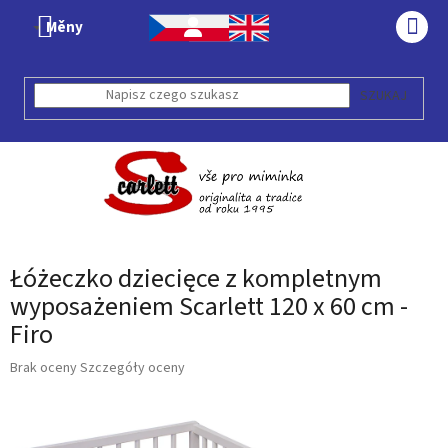
Przejść
Měny
do
KOS
treści
SZUKAJ
Łóżeczko dziecięce z kompletnym
wyposażeniem Scarlett 120 x 60 cm -
Firo
Średnia
Brak oceny
Szczegóły oceny
ocena
produktu
wynosi
0,0