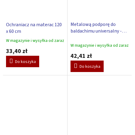
Metalową podporę do
Ochraniacz na materac 120
baldachimu universalny -
x 60 cm
Scarlett
W magazynie i wysyłka od zaraz
Średnia
W magazynie i wysyłka od zaraz
ocena
33,40 zł
produktu
42,41 zł
wynosi
Do koszyka
5,0
Do koszyka
na
5
gwiazdek.