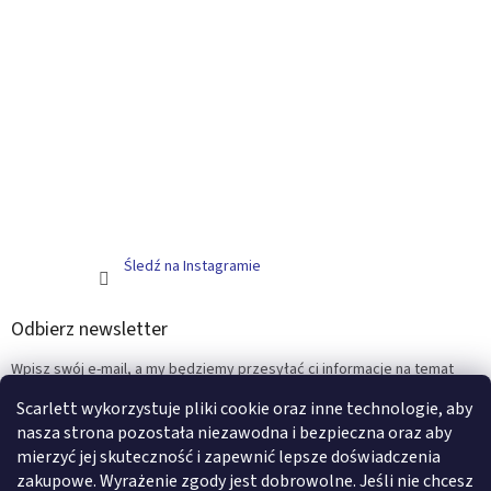
Śledź na Instagramie
Odbierz newsletter
Wpisz swój e-mail, a my będziemy przesyłać ci informacje na temat
nowych produktów na naszym e-shop.
Scarlett wykorzystuje pliki cookie oraz inne technologie, aby
nasza strona pozostała niezawodna i bezpieczna oraz aby
E-mail
mierzyć jej skuteczność i zapewnić lepsze doświadczenia
zakupowe. Wyrażenie zgody jest dobrowolne. Jeśli nie chcesz