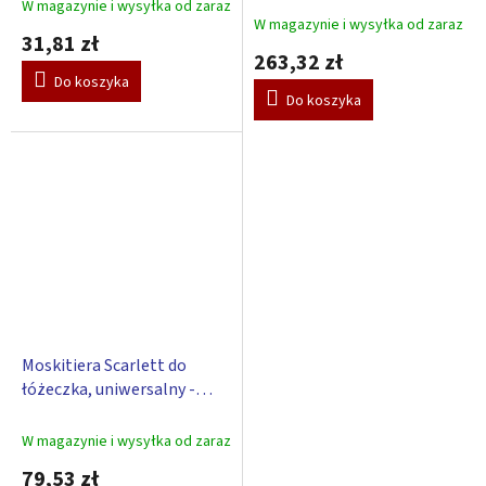
W magazynie i wysyłka od zaraz
Średnia
W magazynie i wysyłka od zaraz
ocena
31,81 zł
produktu
263,32 zł
wynosi
Do koszyka
3,0
Do koszyka
na
5
gwiazdek.
Moskitiera Scarlett do
łóżeczka, uniwersalny -
biała
W magazynie i wysyłka od zaraz
79,53 zł