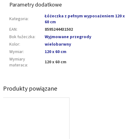
Parametry dodatkowe
Łóżeczka z pełnym wyposażeniem 120 x
Kategoria
:
60 cm
EAN
:
8595244431502
Bok łuźeczka
:
Wyjmowane przegrody
Kolor
:
wielobarwny
Wymiar
:
120 x 60 cm
Wymiary
120 x 60 cm
materaca
:
Produkty powiązane