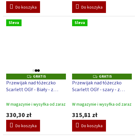
Do koszyka
Do koszyka
Sleva
Sleva
GRATIS
GRATIS
G
G
R
R
Przewijak nad łóżeczko
Przewijak nad łóżeczko
A
A
Scarlett OGY - Biały - z
Scarlett OGY - szary - z
T
T
I
I
podkładką do przewijania
podkładką do przewijania
S
S
Galaktyka - różowy
Galaktyka - Różowy
W magazynie i wysyłka od zaraz
W magazynie i wysyłka od zaraz
330,30 zł
315,81 zł
Do koszyka
Do koszyka