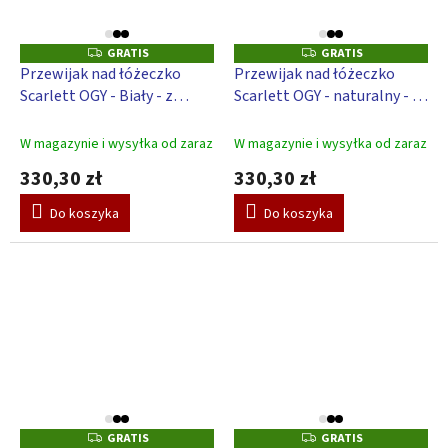
GRATIS
GRATIS
G
G
R
R
Przewijak nad łóżeczko
Przewijak nad łóżeczko
A
A
Scarlett OGY - Biały - z
Scarlett OGY - naturalny - z
T
T
I
I
podkładką do przewijania
podkładką do przewijania
S
S
Galaktyka - niebieski
Gwiazda - biały
W magazynie i wysyłka od zaraz
W magazynie i wysyłka od zaraz
330,30 zł
330,30 zł
Do koszyka
Do koszyka
GRATIS
GRATIS
G
G