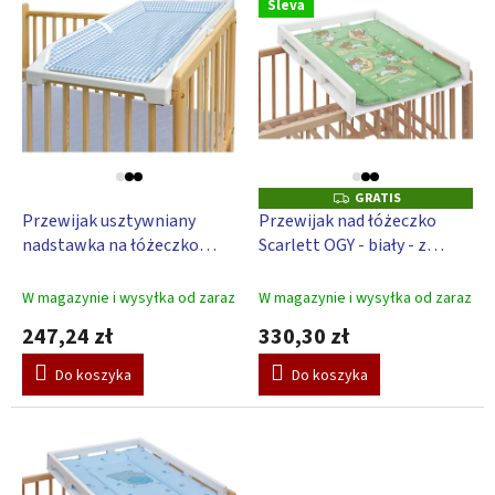
e
Sleva
i
p
s
r
t
o
a
d
p
u
r
k
o
t
d
GRATIS
G
ó
u
R
Przewijak usztywniany
Przewijak nad łóżeczko
w
A
k
nadstawka na łóżeczko
Scarlett OGY - biały - z
T
t
I
Scarlett Jolly - niebieski
podkładką do przewijania
S
ó
Galaktyka - zielony
W magazynie i wysyłka od zaraz
W magazynie i wysyłka od zaraz
w
247,24 zł
330,30 zł
Do koszyka
Do koszyka