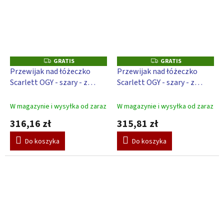
GRATIS
GRATIS
G
G
R
R
Przewijak nad łóżeczko
Przewijak nad łóżeczko
A
A
Scarlett OGY - szary - z
Scarlett OGY - szary - z
T
T
I
I
podkładką do przewijania -
podkładką do przewijania
S
S
biały
Perła - biały
W magazynie i wysyłka od zaraz
W magazynie i wysyłka od zaraz
316,16 zł
315,81 zł
Do koszyka
Do koszyka