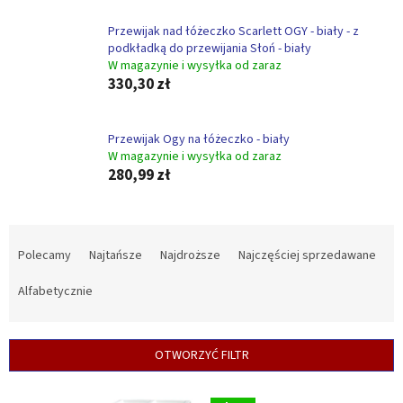
Przewijak nad łóżeczko Scarlett OGY - biały - z
podkładką do przewijania Słoń - biały
W magazynie i wysyłka od zaraz
330,30 zł
Przewijak Ogy na łóżeczko - biały
W magazynie i wysyłka od zaraz
280,99 zł
S
o
Polecamy
Najtańsze
Najdroższe
Najczęściej sprzedawane
r
t
Alfabetycznie
o
w
a
OTWORZYĆ FILTR
n
i
L