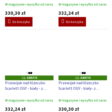
Perla – biały
W magazynie i wysyłka od zaraz
W magazynie i wysyłka od zaraz
330,30 zł
332,24 zł
Do koszyka
Do koszyka
GRATIS
GRATIS
G
G
R
R
Przewijak nad łóżeczko
Przewijak nad łóżeczko
A
A
Scarlett OGY - biały - z
Scarlett OGY - biały- z
T
T
I
I
podkładką do przewijania
podkładką do przewijania
S
S
Algo
Osioł - biały
W magazynie i wysyłka od zaraz
W magazynie i wysyłka od zaraz
332,24 zł
330,30 zł