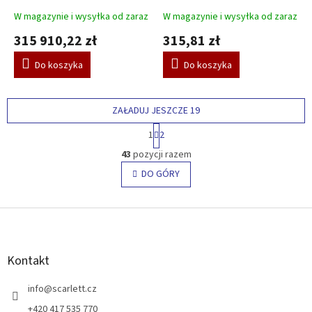
S
S
Galaktyka - beżowy
Słoń - niebieski
W magazynie i wysyłka od zaraz
W magazynie i wysyłka od zaraz
315 910,22 zł
315,81 zł
Do koszyka
Do koszyka
ZAŁADUJ JESZCZE 19
P
1
2
a
K
g
43
pozycji razem
o
i
n
DO GÓRY
n
t
a
c
r
j
S
o
a
l
t
k
o
i
p
Kontakt
l
k
i
a
info
@
scarlett.cz
s
t
+420 417 535 770