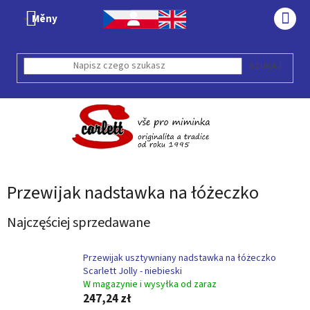
Przejść
Měny
do
KOS
treści
SZUKAJ
Przewijak nadstawka na łóżeczko
Najczęściej sprzedawane
Przewijak usztywniany nadstawka na łóżeczko
Scarlett Jolly - niebieski
W magazynie i wysyłka od zaraz
247,24 zł