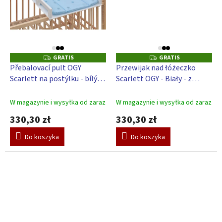
GRATIS
GRATIS
G
G
R
R
Přebalovací pult OGY
Przewijak nad łóżeczko
A
A
Scarlett na postýlku - bílý -
Scarlett OGY - Biały - z
T
T
I
I
s přebalovací podložkou
podkładką do przewijania
S
S
Slon - Modrý
Galaktyka - beżowy
W magazynie i wysyłka od zaraz
W magazynie i wysyłka od zaraz
330,30 zł
330,30 zł
Do koszyka
Do koszyka