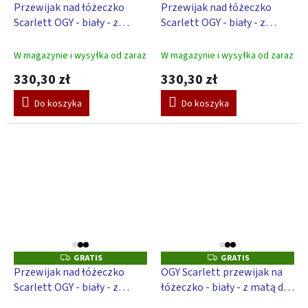
R
R
Przewijak nad łóżeczko
Przewijak nad łóżeczko
A
A
Scarlett OGY - biały - z
Scarlett OGY - biały - z
T
T
I
I
podkładką do przewijania
podkładką do przewijania
S
S
Słoń - biały
Słoń - biały
W magazynie i wysyłka od zaraz
W magazynie i wysyłka od zaraz
330,30 zł
330,30 zł
Do koszyka
Do koszyka
GRATIS
GRATIS
G
G
R
R
Przewijak nad łóżeczko
OGY Scarlett przewijak na
A
A
Scarlett OGY - biały - z
łóżeczko - biały - z matą do
T
T
I
I
podkładką do przewijania
przewijania - biały
S
S