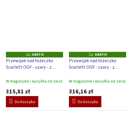
GRATIS
GRATIS
G
G
R
R
Przewijak nad łóżeczko
Przewijak nad łóżeczko
A
A
Scarlett OGY - szary - z
Scarlett OGY - szary - z
T
T
I
I
podkładką do przewijania
podkładką do przewijania
S
S
Osioł - biały
Algo
W magazynie i wysyłka od zaraz
W magazynie i wysyłka od zaraz
315,81 zł
316,16 zł
Do koszyka
Do koszyka