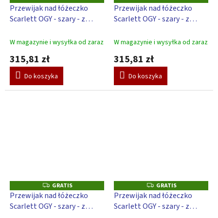
R
R
Przewijak nad łóżeczko
Przewijak nad łóżeczko
A
A
Scarlett OGY - szary - z
Scarlett OGY - szary - z
T
T
I
I
podkładką do przewijania
podkładką do przewijania
S
S
Gwiazda - Biały
Galaktyka - niebieski
W magazynie i wysyłka od zaraz
W magazynie i wysyłka od zaraz
315,81 zł
315,81 zł
Do koszyka
Do koszyka
GRATIS
GRATIS
G
G
R
R
Przewijak nad łóżeczko
Przewijak nad łóżeczko
A
A
Scarlett OGY - szary - z
Scarlett OGY - szary - z
T
T
I
I
podkładką do przewijania
podkładką do przewijania