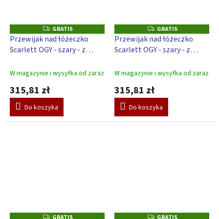
GRATIS
GRATIS
G
G
R
R
Przewijak nad łóżeczko
Przewijak nad łóżeczko
A
A
Scarlett OGY - szary - z
Scarlett OGY - szary - z
T
T
I
I
podkładką do przewijania
podkładką do przewijania
S
S
Słoń - beżowy
Słoń - biały
W magazynie i wysyłka od zaraz
W magazynie i wysyłka od zaraz
315,81 zł
315,81 zł
Do koszyka
Do koszyka
GRATIS
GRATIS
G
G