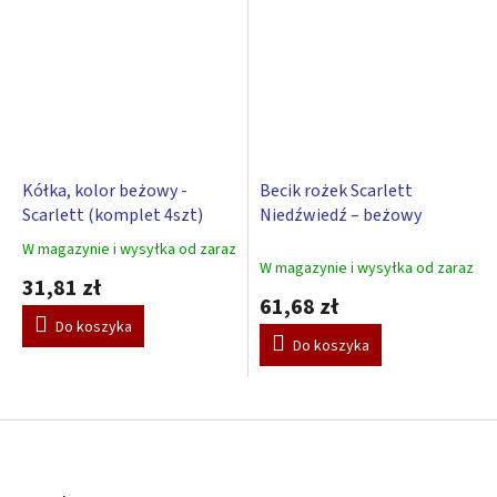
Kółka, kolor beżowy -
Becik rożek Scarlett
Scarlett (komplet 4szt)
Niedźwiedź – beżowy
W magazynie i wysyłka od zaraz
Średnia
W magazynie i wysyłka od zaraz
ocena
31,81 zł
produktu
61,68 zł
wynosi
Do koszyka
3,0
Do koszyka
na
5
gwiazdek.
S
t
o