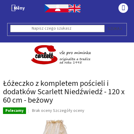
Przejść
Měny
do
KOS
treści
SZUKAJ
Łóżeczko z kompletem pościeli i
dodatków Scarlett Niedźwiedź - 120 x
60 cm - beżowy
Średnia
Brak oceny
Szczegóły oceny
Polecamy
ocena
produktu
wynosi
0,0