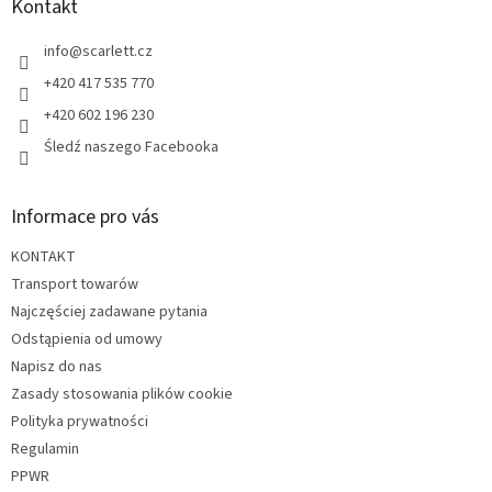
p
Kontakt
k
a
info
@
scarlett.cz
+420 417 535 770
+420 602 196 230
Śledź naszego Facebooka
Informace pro vás
KONTAKT
Transport towarów
Najczęściej zadawane pytania
Odstąpienia od umowy
Napisz do nas
Zasady stosowania plików cookie
Polityka prywatności
Regulamin
PPWR