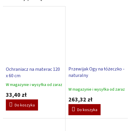
Przewijak Ogy na łóżeczko -
Ochraniacz na materac 120
naturalny
x 60 cm
W magazynie i wysyłka od zaraz
Średnia
W magazynie i wysyłka od zaraz
ocena
33,40 zł
produktu
263,32 zł
wynosi
Do koszyka
5,0
Do koszyka
na
5
gwiazdek.