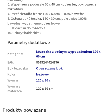
6. Wypełnienie poduszki 60 x 40 cm -
poliester,
pokrowiec z
mikrofibry
7. Prześcieradło frotte 120 x 60 cm - 100% bawełna
8. Osłona do łóżeczka, 180 x 30 cm, pokrowiec 100%
bawełna,
wypełnienie poliestrowe
9. Baldachim do łóżeczka
10. Uchwyt baldachimu
Parametry dodatkowe
Łóżeczka z pełnym wyposażeniem 120 x
Kategoria
:
60 cm
EAN
:
8595244424870
Bok łuźeczka
:
Opuszczany bok
Kolor
:
beżowy
Wymiar
:
120 x 60 cm
Wymiary
120 x 60 cm
materaca
:
Produkty powiązane