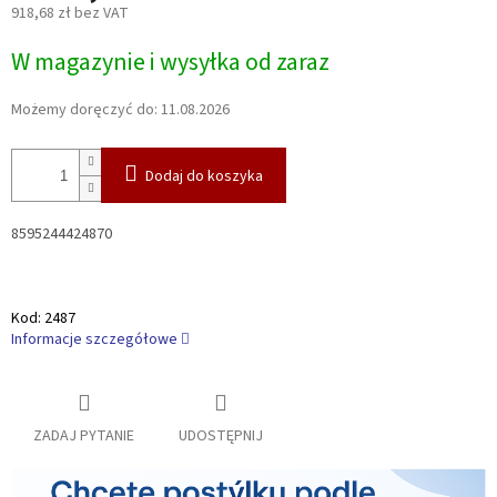
918,68 zł bez VAT
Cena
W magazynie i wysyłka od zaraz
jednostkowa:
Możemy doręczyć do:
11.08.2026
Dodaj do koszyka
8595244424870
Kod:
2487
Informacje szczegółowe
ZADAJ PYTANIE
UDOSTĘPNIJ