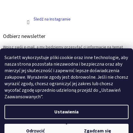
Śledź na Instagramie
Odbierz newsletter
Wpisz swój e-mail, a my będziemy przesyłać ci informacje na temat
nowych produktów na naszym e-shop.
Scarlett wykorzystuje pliki cookie oraz inne technologie, aby
nasza strona pozostała niezawodna i bezpieczna oraz aby
E-mail
mierzyć jej skuteczność i zapewnić lepsze doświadczenia
zakupowe. Wyrażenie zgody jest dobrowolne. Jeśli nie chcesz
ZALOGUJ SIĘ
wyrazić zgody, chcesz ograniczyć jej zakres lub chcesz
wycofać zgodę uprzednio udzieloną przejdź do „Ustawień
Zaawansowanych”.
Opracował Shoptet
Ustawienia
Copyright 2026
Scarlett - artykuły i meble dziecięce
. Wszystkie
Odrzucić
Zgadzam się
prawa zastrzeżone.
Edytuj ustawienia plików cookie