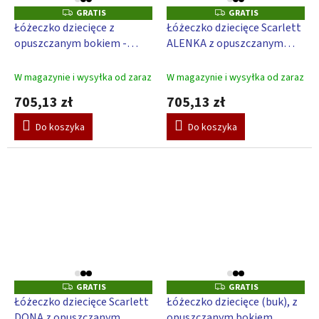
GRATIS
GRATIS
G
G
R
R
Łóżeczko dziecięce z
Łóżeczko dziecięce Scarlett
A
A
opuszczanym bokiem -
ALENKA z opuszczanym
T
T
I
I
Scarlett ALEK (sosna) - biały
bokiem (sosna) - 120 x 60
S
S
120 x 60 cm
cm - szary
W magazynie i wysyłka od zaraz
W magazynie i wysyłka od zaraz
705,13 zł
705,13 zł
Do koszyka
Do koszyka
GRATIS
GRATIS
G
G
R
R
Łóżeczko dziecięce Scarlett
Łóżeczko dziecięce (buk), z
A
A
DONA z opuszczanym
opuszczanym bokiem
T
T