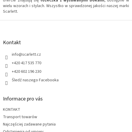
s
ofercie znajdują się
łóżeczka z wysuwanymi bokami
, dostępne w
t
wielu wzorach i stylach. Wszystko w sprawdzonej jakości naszej marki
y
Scarlett.
S
t
o
p
Kontakt
k
a
info
@
scarlett.cz
+420 417 535 770
+420 602 196 230
Śledź naszego Facebooka
Informace pro vás
KONTAKT
Transport towarów
Najczęściej zadawane pytania
Odstąpienia od umowy