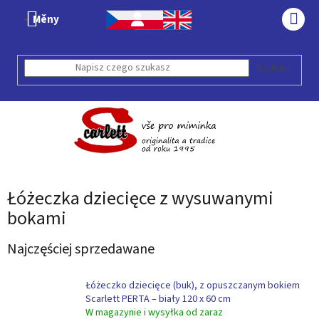
Przejść
Měny
do
KOS
treści
SZUKAJ
Łóżeczka dziecięce z wysuwanymi
bokami
Najczęściej sprzedawane
Łóżeczko dziecięce (buk), z opuszczanym bokiem
Scarlett PERTA – biały 120 x 60 cm
W magazynie i wysyłka od zaraz