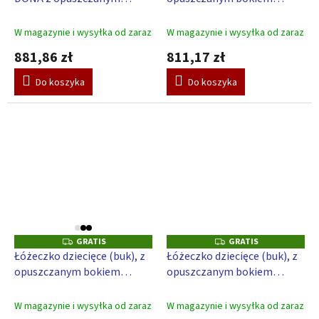
I
I
bokiem (brzozowy) - 120 x
Scarlett PERTA – biały 140 x
S
S
60 cm - naturalny
70 cm
W magazynie i wysyłka od zaraz
W magazynie i wysyłka od zaraz
881,86 zł
811,17 zł
Do koszyka
Do koszyka
GRATIS
GRATIS
G
G
R
R
Łóżeczko dziecięce (buk), z
Łóżeczko dziecięce (buk), z
A
A
opuszczanym bokiem
opuszczanym bokiem
T
T
I
I
Scarlett PERTA – naturalne
Scarlett PERTA – biały 120 x
S
S
140 x 70 cm
60 cm
W magazynie i wysyłka od zaraz
W magazynie i wysyłka od zaraz