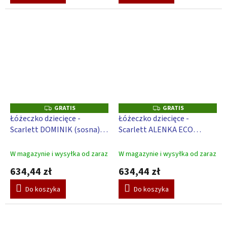
GRATIS
GRATIS
G
G
R
R
Łóżeczko dziecięce -
Łóżeczko dziecięce -
A
A
Scarlett DOMINIK (sosna), z
Scarlett ALENKA ECO
T
T
I
I
opuszczanym bokiem - biały
naturalny (sosna), z
S
S
120 x 60 cm
opuszczanym bokiem - 120
W magazynie i wysyłka od zaraz
W magazynie i wysyłka od zaraz
x 60 cm
634,44 zł
634,44 zł
Do koszyka
Do koszyka