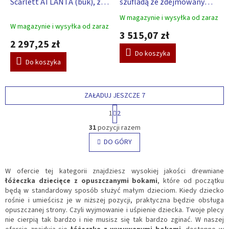
Scarlett ATLANTA (buk), z
szufladą ze zdejmowanym
T
T
I
I
opuszczanym bokiem- biały
bokiem – Scarlett VALENCIE
S
S
W magazynie i wysyłka od zaraz
Średnia
120 x 60 cm
(buk) – biały 120 x 60 cm
W magazynie i wysyłka od zaraz
ocena
3 515,07 zł
produktu
2 297,25 zł
wynosi
Do koszyka
5,0
Do koszyka
na
5
gwiazdek.
ZAŁADUJ JESZCZE 7
P
1
2
a
K
g
31
pozycji razem
o
i
n
DO GÓRY
n
t
a
c
r
j
o
W ofercie tej kategorii znajdziesz wysokiej jakości drewniane
a
l
łóżeczka dziecięce z opuszczanymi bokami
, które od początku
k
będą w standardowy sposób służyć małym dzieciom. Kiedy dziecko
i
rośnie i umieścisz je w niższej pozycji, praktyczna będzie obsługa
l
opuszczanej strony. Czyli wyjmowanie i uśpienie dziecka. Twoje plecy
i
nie cierpią tak bardzo i nie musisz się tak bardzo zginać. W naszej