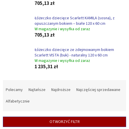
705,13 zł
Łóżeczko dziecięce Scarlett KAMILA (sosna), z
opuszczanym bokiem – białe 120 x 60 cm
W magazynie i wysyłka od zaraz
705,13 zł
Łóżeczko dziecięce ze zdejmowanym bokiem
Scarlett VISTA (buk) - naturalny 120 x 60 cm
W magazynie i wysyłka od zaraz
1 235,31 zł
S
o
Polecamy
Najtańsze
Najdroższe
Najczęściej sprzedawane
r
t
Alfabetycznie
o
w
a
OTWORZYĆ FILTR
n