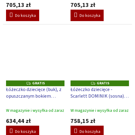
705,13 zł
705,13 zł
Do koszyka
Do koszyka
GRATIS
GRATIS
G
G
R
R
Łóżeczko dziecięce (buk), z
Łóżeczko dziecięce -
A
A
opuszczanym bokiem
Scarlett DOMINIK (sosna), z
T
T
I
I
Scarlett PERTA - ECO 120 x
opuszczanym bokiem - biały
S
S
60 cm
140 x 70 cm
W magazynie i wysyłka od zaraz
W magazynie i wysyłka od zaraz
634,44 zł
758,15 zł
Do koszyka
Do koszyka