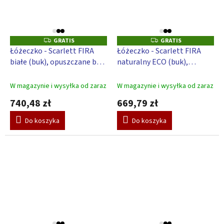
GRATIS
GRATIS
G
G
R
R
Łóżeczko - Scarlett FIRA
Łóżeczko - Scarlett FIRA
A
A
białe (buk), opuszczane boki
naturalny ECO (buk),
T
T
I
I
- 120 x 60 cm
opuszczane boki - 120 x 60
S
S
cm
W magazynie i wysyłka od zaraz
W magazynie i wysyłka od zaraz
740,48 zł
669,79 zł
Do koszyka
Do koszyka