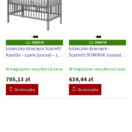
GRATIS
GRATIS
G
G
R
R
Łóżeczko dziecięce Scarlett
Łóżeczko dziecięce -
A
A
Kamila – szare (sosna) – z
Scarlett DOMINIK (sosna), z
T
T
I
I
zdejmowaną i rozkładaną
opuszczanym bokiem - 120
S
S
barierką – 120 x 60 cm
x 60 cm - szary
W magazynie i wysyłka od zaraz
W magazynie i wysyłka od zaraz
705,13 zł
634,44 zł
Do koszyka
Do koszyka