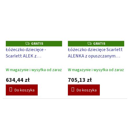
GRATIS
GRATIS
G
G
R
R
Łóżeczko dziecięce -
Łóżeczko dziecięce Scarlett
A
A
Scarlett ALEK z
ALENKA z opuszczanym
T
T
I
I
opuszczanym bokiem
bokiem (sosna) - biały 120 x
S
S
nyturalny ECO (sosna) – 120
60 cm
W magazynie i wysyłka od zaraz
W magazynie i wysyłka od zaraz
x 60 cm
634,44 zł
705,13 zł
Do koszyka
Do koszyka