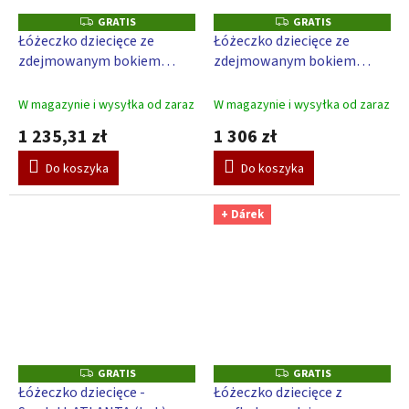
GRATIS
GRATIS
G
G
R
R
Łóżeczko dziecięce ze
Łóżeczko dziecięce ze
A
A
zdejmowanym bokiem
zdejmowanym bokiem
T
T
I
I
Scarlett VISTA (buk) -
Scarlett VISTA (buk) - biały
S
S
naturalny 120 x 60 cm
120 x 60 cm
W magazynie i wysyłka od zaraz
W magazynie i wysyłka od zaraz
1 235,31 zł
1 306 zł
Do koszyka
Do koszyka
+ Dárek
GRATIS
GRATIS
G
G
R
R
Łóżeczko dziecięce -
Łóżeczko dziecięce z
A
A