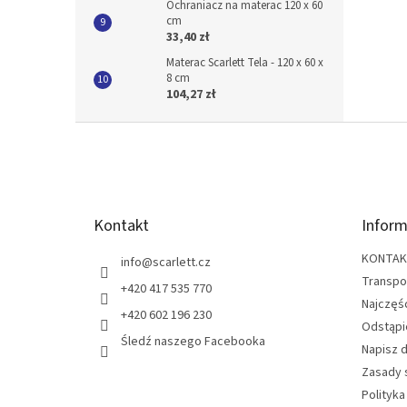
Ochraniacz na materac 120 x 60
cm
33,40 zł
Materac Scarlett Tela - 120 x 60 x
8 cm
104,27 zł
S
t
o
p
k
Kontakt
Inform
a
KONTA
info
@
scarlett.cz
Transpo
+420 417 535 770
Najczęś
+420 602 196 230
Odstąpi
Śledź naszego Facebooka
Napisz 
Zasady 
Polityka