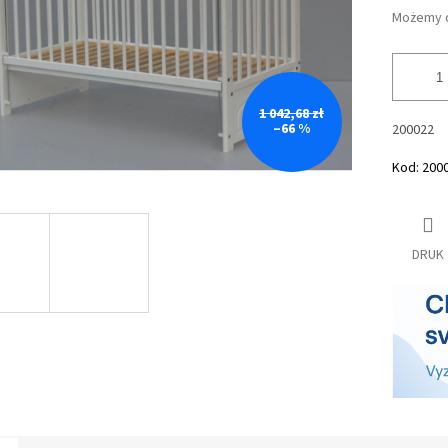
Możemy d
1 042,68 zł
–66 %
200022
Kod:
200
DRUK