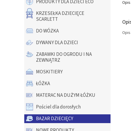
PRODUKTY DLA DZIECI ECO
Opis
KRZESEŁKA DZIECIĘCE
SCARLETT
Opi
DO WÓZKA
Opis
DYWANY DLA DZIECI
ZABAWKI DO OGRODU I NA
ZEWNĄTRZ
MOSKITIERY
ŁÓŻKA
MATERAC NA DUŻYM ŁÓŻKU
Pościel dla dorosłych
BAZAR DZIECIĘCY
NOWE PRODUKTY