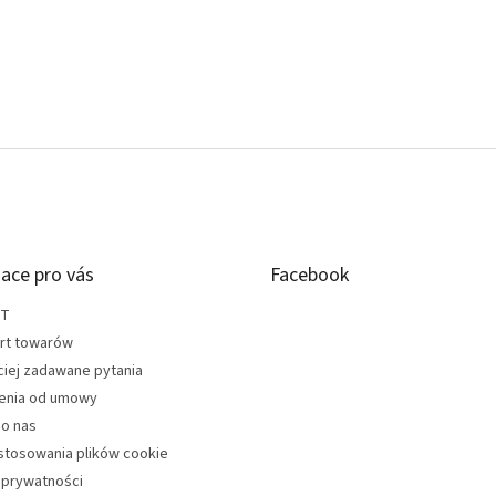
ace pro vás
Facebook
KT
rt towarów
ciej zadawane pytania
enia od umowy
do nas
stosowania plików cookie
 prywatności