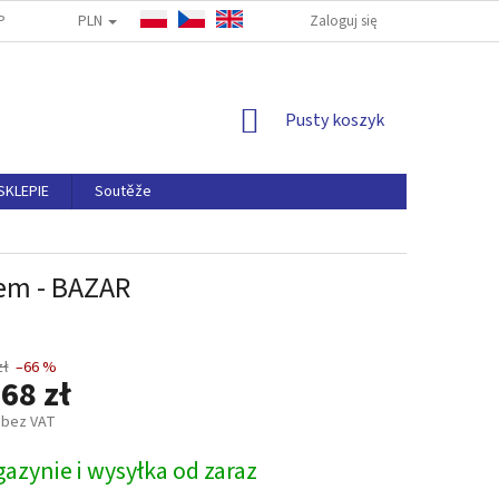
PLN
PYTANIA
ODSTĄPIENIA OD UMOWY
Zaloguj się
NAPISZ DO NAS
ZASA
KOSZYK
Pusty koszyk
SKLEPIE
Soutěže
em - BAZAR
zł
–66 %
68 zł
 bez VAT
azynie i wysyłka od zaraz
owa: