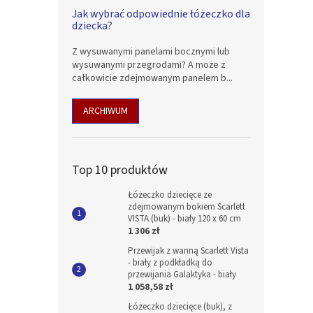
Jak wybrać odpowiednie łóżeczko dla
dziecka?
Z wysuwanymi panelami bocznymi lub
wysuwanymi przegrodami? A może z
całkowicie zdejmowanym panelem b...
ARCHIWUM
Top 10 produktów
Łóżeczko dziecięce ze
zdejmowanym bokiem Scarlett
VISTA (buk) - biały 120 x 60 cm
1 306 zł
Przewijak z wanną Scarlett Vista
- biały z podkładką do
przewijania Galaktyka - biały
1 058,58 zł
Łóżeczko dziecięce (buk), z