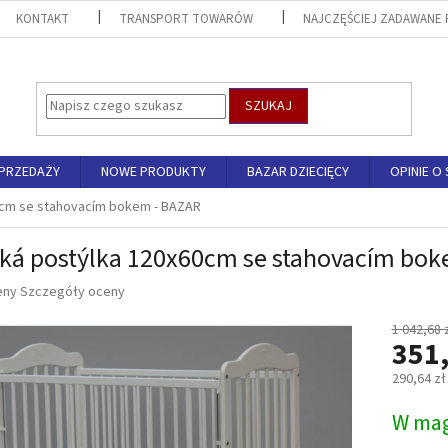
KONTAKT
TRANSPORT TOWARÓW
NAJCZĘŚCIEJ ZADAWANE 
SZUKAJ
SPRZEDAŻY
NOWE PRODUKTY
BAZAR DZIECIĘCY
OPINIE O 
0cm se stahovacím bokem - BAZAR
ká postýlka 120x60cm se stahovacím bok
eny
Szczegóły oceny
u
1 042,68 
351,
290,64 zł
Cena
W mag
k.
jednostk