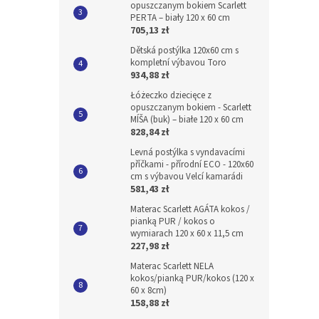
opuszczanym bokiem Scarlett
PERTA – biały 120 x 60 cm
705,13 zł
Dětská postýlka 120x60 cm s
kompletní výbavou Toro
934,88 zł
Łóżeczko dziecięce z
opuszczanym bokiem - Scarlett
MÍŠA (buk) – białe 120 x 60 cm
828,84 zł
Levná postýlka s vyndavacími
příčkami - přírodní ECO - 120x60
cm s výbavou Velcí kamarádi
581,43 zł
Materac Scarlett AGÁTA kokos /
pianką PUR / kokos o
wymiarach 120 x 60 x 11,5 cm
227,98 zł
Materac Scarlett NELA
kokos/pianką PUR/kokos (120 x
60 x 8cm)
158,88 zł