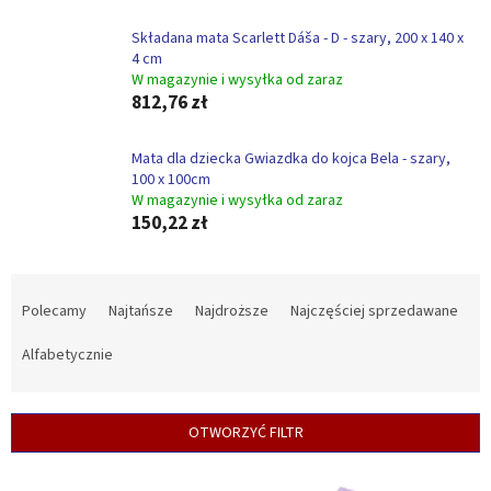
Składana mata Scarlett Dáša - D - szary, 200 x 140 x
4 cm
W magazynie i wysyłka od zaraz
812,76 zł
Mata dla dziecka Gwiazdka do kojca Bela - szary,
100 x 100cm
W magazynie i wysyłka od zaraz
150,22 zł
S
o
Polecamy
Najtańsze
Najdroższe
Najczęściej sprzedawane
r
t
Alfabetycznie
o
w
a
OTWORZYĆ FILTR
n
i
L