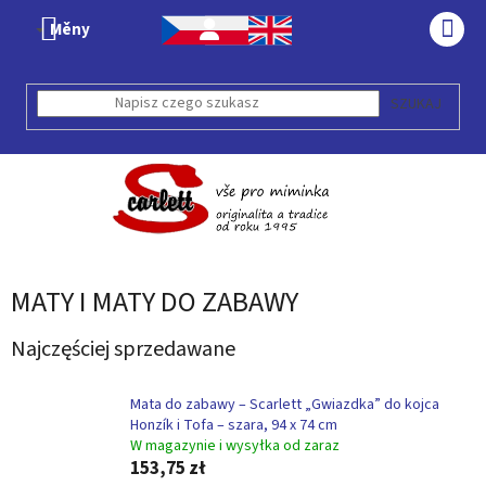
Przejść
Měny
do
KOS
treści
SZUKAJ
MATY I MATY DO ZABAWY
Najczęściej sprzedawane
Mata do zabawy – Scarlett „Gwiazdka” do kojca
Honzík i Tofa – szara, 94 x 74 cm
W magazynie i wysyłka od zaraz
153,75 zł