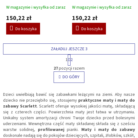
W magazynie i wysyłka od zaraz
W magazynie i wysyłka od zaraz
150,22 zł
150,22 zł
Do koszyka
Do koszyka
ZAŁADUJ JESZCZE 3
P
1
2
a
K
g
27
pozycji razem
o
i
n
DO GÓRY
n
t
a
c
r
j
o
Dzieci uwielbiają bawić się zabawkami leżącymi na ziemi. Aby nasze
a
l
dziecko nie przeziębiło się, stosujemy
praktyczne maty
i maty do
k
zabawy Scarlett
. Scarlett oferuje wysokiej jakości matę, składającą
i
się z czterech części. Powierzchnia maty jest łatwa w utrzymaniu.
l
Unikalny system amortyzacji chroni Twoje dziecko przed bolesnymi
i
uderzeniami. Wewnętrzna część maty składanej składa się z sześciu
s
warstw solidnej,
profilowanej
pianki.
Maty
i maty do zabawy
t
doskonale nadają się do pokojów dziecięcych, szpitali, żłobków, szkół,