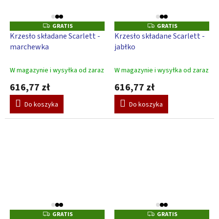
GRATIS
GRATIS
G
G
R
R
Krzesło składane Scarlett -
Krzesło składane Scarlett -
A
A
marchewka
jabłko
T
T
I
I
S
S
W magazynie i wysyłka od zaraz
W magazynie i wysyłka od zaraz
616,77 zł
616,77 zł
Do koszyka
Do koszyka
GRATIS
GRATIS
G
G