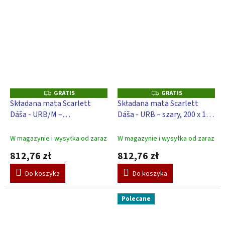
GRATIS
GRATIS
G
G
R
R
Składana mata Scarlett
Składana mata Scarlett
A
A
Dáša - URB/M –
Dáša - URB – szary, 200 x 140
T
T
I
I
mlecznoszary, 200 x 140 x 4
x 4 cm
S
S
cm
W magazynie i wysyłka od zaraz
W magazynie i wysyłka od zaraz
812,76 zł
812,76 zł
Do koszyka
Do koszyka
Polecane