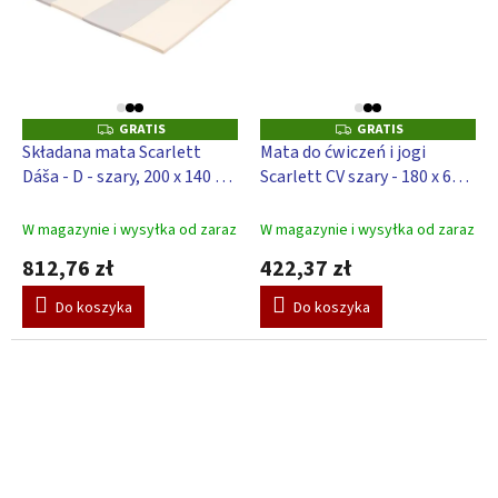
GRATIS
GRATIS
G
G
R
R
Składana mata Scarlett
Mata do ćwiczeń i jogi
A
A
Dáša - D - szary, 200 x 140 x 4
Scarlett CV szary - 180 x 65 x
T
T
I
I
cm
4 cm
S
S
W magazynie i wysyłka od zaraz
W magazynie i wysyłka od zaraz
812,76 zł
422,37 zł
Do koszyka
Do koszyka