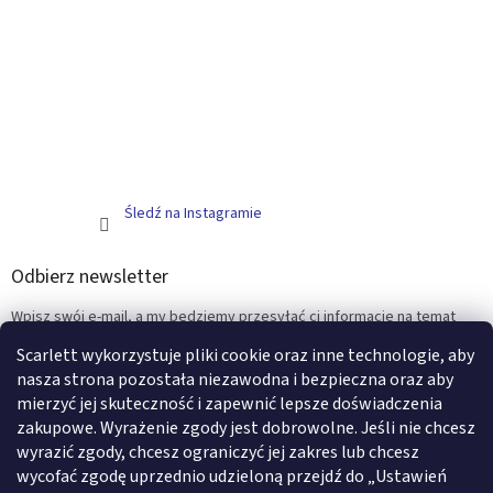
Śledź na Instagramie
Odbierz newsletter
Wpisz swój e-mail, a my będziemy przesyłać ci informacje na temat
nowych produktów na naszym e-shop.
Scarlett wykorzystuje pliki cookie oraz inne technologie, aby
nasza strona pozostała niezawodna i bezpieczna oraz aby
E-mail
mierzyć jej skuteczność i zapewnić lepsze doświadczenia
zakupowe. Wyrażenie zgody jest dobrowolne. Jeśli nie chcesz
ZALOGUJ SIĘ
wyrazić zgody, chcesz ograniczyć jej zakres lub chcesz
wycofać zgodę uprzednio udzieloną przejdź do „Ustawień