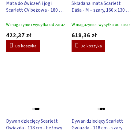
R
R
Mata do ćwiczeń i jogi
Składana mata Scarlett
A
A
Scarlett CV beżowa - 180 x
Dáša - M – szary, 160 x 130 x
T
T
I
I
65 x 4 cm
4 cm
S
S
W magazynie i wysyłka od zaraz
W magazynie i wysyłka od zaraz
422,37 zł
618,36 zł
Do koszyka
Do koszyka
Dywan dziecięcy Scarlett
Dywan dziecięcy Scarlett
Gwiazda - 118 cm - beżowy
Gwiazda - 118 cm - szary