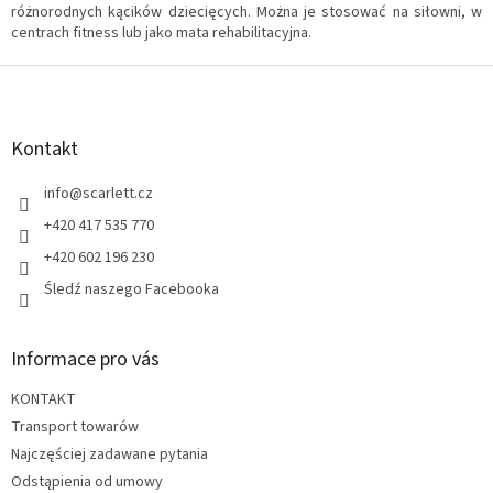
y
różnorodnych kącików dziecięcych. Można je stosować na siłowni, w
centrach fitness lub jako mata rehabilitacyjna.
S
t
o
p
Kontakt
k
a
info
@
scarlett.cz
+420 417 535 770
+420 602 196 230
Śledź naszego Facebooka
Informace pro vás
KONTAKT
Transport towarów
Najczęściej zadawane pytania
Odstąpienia od umowy