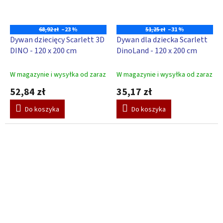
68,92 zł
–23 %
51,25 zł
–31 %
Dywan dziecięcy Scarlett 3D
Dywan dla dziecka Scarlett
DINO - 120 x 200 cm
DinoLand - 120 x 200 cm
W magazynie i wysyłka od zaraz
W magazynie i wysyłka od zaraz
52,84 zł
35,17 zł
Do koszyka
Do koszyka