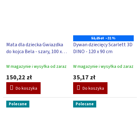
51,25 zł
–31 %
Mata dla dziecka Gwiazdka
Dywan dziecięcy Scarlett 3D
do kojca Bela - szary, 100 x
DINO - 120 x 90 cm
100cm
W magazynie i wysyłka od zaraz
W magazynie i wysyłka od zaraz
150,22 zł
35,17 zł
Do koszyka
Do koszyka
Polecane
Polecane