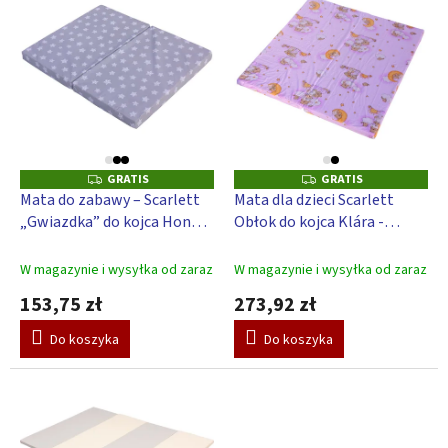
e
i
p
s
r
t
o
a
d
p
u
r
k
o
t
d
GRATIS
GRATIS
G
G
ó
u
R
R
Mata do zabawy – Scarlett
Mata dla dzieci Scarlett
w
A
A
k
„Gwiazdka” do kojca Honzík
Obłok do kojca Klára -
T
T
t
I
I
i Tofa – szara, 94 x 74 cm
różowy, 140 x 130 cm
S
S
ó
W magazynie i wysyłka od zaraz
W magazynie i wysyłka od zaraz
w
153,75 zł
273,92 zł
Do koszyka
Do koszyka