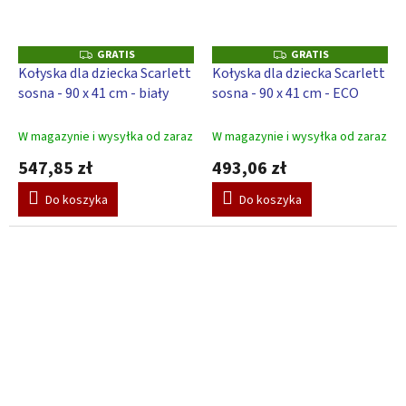
GRATIS
GRATIS
G
G
R
R
Kołyska dla dziecka Scarlett
Kołyska dla dziecka Scarlett
A
A
sosna - 90 x 41 cm - biały
sosna - 90 x 41 cm - ECO
T
T
I
I
S
S
W magazynie i wysyłka od zaraz
W magazynie i wysyłka od zaraz
547,85 zł
493,06 zł
Do koszyka
Do koszyka