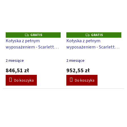
GRATIS
GRATIS
G
G
R
R
Kołyska z pełnym
Kołyska z pełnym
A
A
wyposażeniem - Scarlett
wyposażeniem - Scarlett
T
T
I
I
Japy - beżowy
Japy - beżowy
S
S
2 miesiące
2 miesiące
846,51 zł
952,55 zł
Do koszyka
Do koszyka