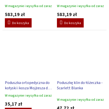
S
S
W magazynie i wysyłka od zaraz
W magazynie i wysyłka od zaraz
583,19 zł
583,19 zł
Do koszyka
Do koszyka
Poduszka ortopedyczna do
Poduszkę klin do łóżeczka -
kołyski i kosza Mojżesza dla
Scarlett Blanka
niemowlaka Scarlett
W magazynie i wysyłka od zaraz
Średnia
Blanka - biała
W magazynie i wysyłka od zaraz
ocena
35,17 zł
produktu
47,72 zł