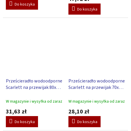
wynosi
Do koszyka
5,0
Do koszyka
na
5
gwiazdek.
Prześcieradło wodoodporne
Prześcieradło wodoodporne
Scarlett na przewijak 80x50
Scarlett na przewijak 70x50
cm - biały
cm - biały
W magazynie i wysyłka od zaraz
W magazynie i wysyłka od zaraz
31,63 zł
28,10 zł
Do koszyka
Do koszyka