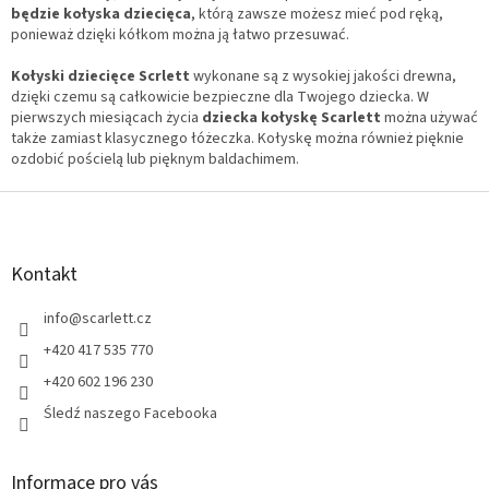
będzie kołyska dziecięca
, którą zawsze możesz mieć pod ręką,
ponieważ dzięki kółkom można ją łatwo przesuwać.
Kołyski dziecięce Scrlett
wykonane są z wysokiej jakości drewna,
dzięki czemu są całkowicie bezpieczne dla Twojego dziecka. W
pierwszych miesiącach życia
dziecka kołyskę Scarlett
można używać
także zamiast klasycznego łóżeczka. Kołyskę można również pięknie
ozdobić pościelą lub pięknym baldachimem.
S
t
o
p
Kontakt
k
a
info
@
scarlett.cz
+420 417 535 770
+420 602 196 230
Śledź naszego Facebooka
Informace pro vás