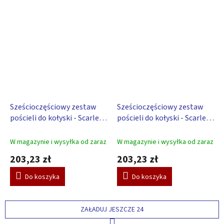
Sześcioczęściowy zestaw
Sześcioczęściowy zestaw
pościeli do kołyski - Scarlett
pościeli do kołyski - Scarlett
Gusto – różowy
Gusto – niebieski
W magazynie i wysyłka od zaraz
W magazynie i wysyłka od zaraz
203,23 zł
203,23 zł
Do koszyka
Do koszyka
ZAŁADUJ JESZCZE 24
P