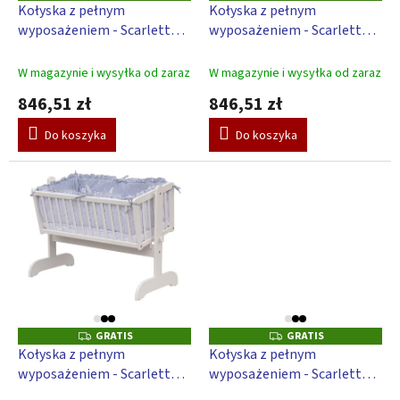
u
R
R
Kołyska z pełnym
Kołyska z pełnym
w
A
A
k
wyposażeniem - Scarlett
wyposażeniem - Scarlett
T
T
t
I
I
Toro - niebieski
Toro - różowy
S
S
ó
W magazynie i wysyłka od zaraz
W magazynie i wysyłka od zaraz
w
846,51 zł
846,51 zł
Do koszyka
Do koszyka
GRATIS
GRATIS
G
G
R
R
Kołyska z pełnym
Kołyska z pełnym
A
A
wyposażeniem - Scarlett
wyposażeniem - Scarlett
T
T
I
I
Toro - szary
Toro - beżowy
S
S