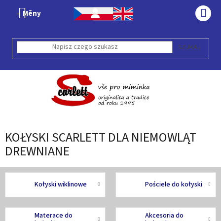
Przejść
Měny
do
KOS
treści
SZUKAJ
KOŁYSKI SCARLETT DLA NIEMOWLĄT
DREWNIANE
Kołyski wiklinowe
Pościele do kołyski
Materace do
Akcesoria do