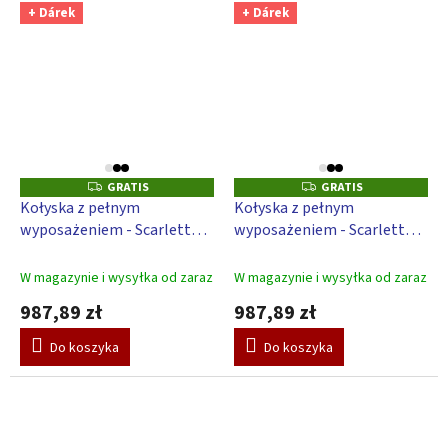
+ Dárek
+ Dárek
GRATIS
GRATIS
G
G
R
R
Kołyska z pełnym
Kołyska z pełnym
A
A
wyposażeniem - Scarlett
wyposażeniem - Scarlett
T
T
I
I
Ardi - biały
Ardi - szara
S
S
W magazynie i wysyłka od zaraz
W magazynie i wysyłka od zaraz
987,89 zł
987,89 zł
Do koszyka
Do koszyka