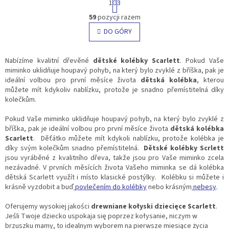
1
3
a
K
g
59
pozycji razem
o
i
n
DO GÓRY
n
t
a
c
r
j
o
Nabízíme kvalitní dřevěné
dětské kolébky Scarlett
. Pokud Vaše
a
l
miminko uklidňuje houpavý pohyb, na který bylo zvyklé z bříška, pak je
k
ideální volbou pro první měsíce života
dětská kolébka
, kterou
i
můžete mít kdykoliv nablízku, protože je snadno přemístitelná díky
l
kolečkům.
i
s
Pokud Vaše miminko uklidňuje houpavý pohyb, na který bylo zvyklé z
t
bříška, pak je ideální volbou pro první měsíce života
dětská kolébka
y
Scarlett
.
Děťátko můžete mít kdykoli nablízku, protože kolébka je
díky svým kolečkům snadno přemístitelná.
Dětské kolébky Scrlett
jsou vyráběné z kvalitního dřeva, takže jsou pro Vaše miminko zcela
nezávadné. V prvních měsících života Vašeho miminka se dá kolébka
dětská Scarlett využít i místo klasické postýlky.
Kolébku si můžete i
krásně vyzdobit a buď
povlečením do kolébky
nebo krásným
nebesy
.
Oferujemy wysokiej jakości
drewniane kołyski dziecięce Scarlett
.
Jeśli Twoje dziecko uspokaja się poprzez kołysanie, niczym w
brzuszku mamy, to idealnym wyborem na pierwsze miesiące życia