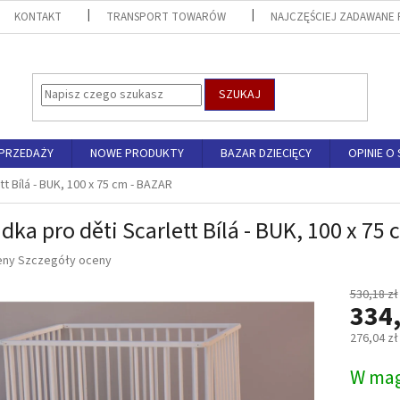
KONTAKT
TRANSPORT TOWARÓW
NAJCZĘŚCIEJ ZADAWANE 
SZUKAJ
SPRZEDAŻY
NOWE PRODUKTY
BAZAR DZIECIĘCY
OPINIE O 
t Bílá - BUK, 100 x 75 cm - BAZAR
dka pro děti Scarlett Bílá - BUK, 100 x 75
eny
Szczegóły oceny
u
530,18 zł
334,
276,04 zł
Cena
W mag
k.
jednostk