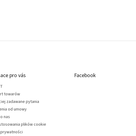
ace pro vás
Facebook
KT
rt towarów
ciej zadawane pytania
enia od umowy
do nas
stosowania plików cookie
 prywatności