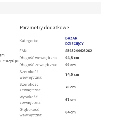
Parametry dodatkowe
BAZAR
o
Kategoria
:
DZIECIĘCY
EAN
:
8595244423262
izm
Długość wewnętrzna
:
94,5 cm
o złożyć po
Długość zewnętrzna
:
99 cm
Szerokość
74,5 cm
wewnętrzna
:
Szerokość
78 cm
zewnętrzna
:
Wysokość
67 cm
zewnętrzna
:
Głębokość
64 cm
wewnętrzna
: