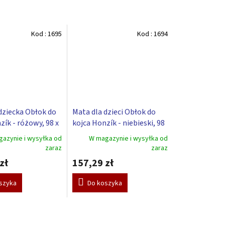
Kod :
1695
Kod :
1694
dziecka Obłok do
Mata dla dzieci Obłok do
zík - różowy, 98 x
kojca Honzík - niebieski, 98
x 78 cm
azynie i wysyłka od
W magazynie i wysyłka od
zaraz
zaraz
zł
157,29 zł
szyka
Do koszyka