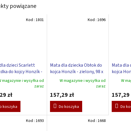
kty powiązane
Kod :
1801
Kod :
1696
la dzieci Scarlett
Mata dla dziecka Obłok do
Mata dla 
dka do kojcy Honzík -
kojca Honzík - zielony, 98 x
kojca Hon
 98 x 78 cm
78 cm
78 cm
 magazynie i wysyłka od
W magazynie i wysyłka od
W mag
zaraz
zaraz
29 zł
157,29 zł
157,29 
o koszyka
Do koszyka
Do ko
Kod :
1693
Kod :
1668