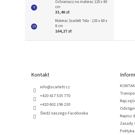
Ochraniacz na materac 120 x 60
cm
33,40 zł
Materac Scarlett Tela - 120 x 60 x
8 cm
104,27 zł
S
t
o
p
k
Kontakt
Inform
a
KONTA
info
@
scarlett.cz
Transpo
+420 417 535 770
Najczęś
+420 602 196 230
Odstąpi
Śledź naszego Facebooka
Napisz 
Zasady 
Polityka