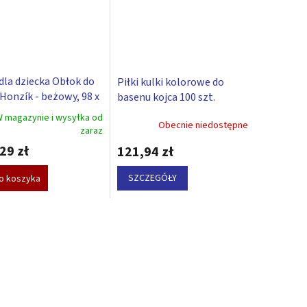
dla dziecka Obłok do
Piłki kulki kolorowe do
 Honzík - beżowy, 98 x
basenu kojca 100 szt.
 magazynie i wysyłka od
Obecnie niedostępne
zaraz
29 zł
121,94 zł
SZCZEGÓŁY
o koszyka