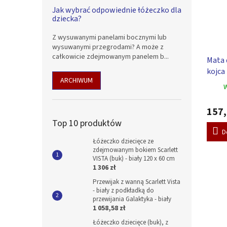
Jak wybrać odpowiednie łóżeczko dla
dziecka?
Z wysuwanymi panelami bocznymi lub
wysuwanymi przegrodami? A może z
całkowicie zdejmowanym panelem b...
Mata 
kojca
ARCHIWUM
78 cm
W
157,
Top 10 produktów
D
Łóżeczko dziecięce ze
zdejmowanym bokiem Scarlett
VISTA (buk) - biały 120 x 60 cm
1 306 zł
Przewijak z wanną Scarlett Vista
- biały z podkładką do
przewijania Galaktyka - biały
1 058,58 zł
Łóżeczko dziecięce (buk), z