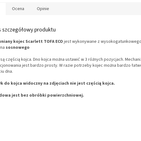
Ocena
Opinie
s szczegółowy produktu
niany kojec Scarlett TOFA ECO
jest wykonywane z wysokogatunkoweg
na
sosnowego
 są częścią kojca. Dno kojca można ustawić w 3 różnych pozycjach. Mechan
cjonowania jest bardzo prosty. W razie potrzeby kojec można bardzo łatw
iu dna.
k do kojca widoczny na zdjęciach nie jest częścią kojca.
owa jest bez obróbki powierzchniowej.