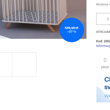
Możemy d
530,18 zł
–37 %
85952444
Kod:
200
Informac
DRUK