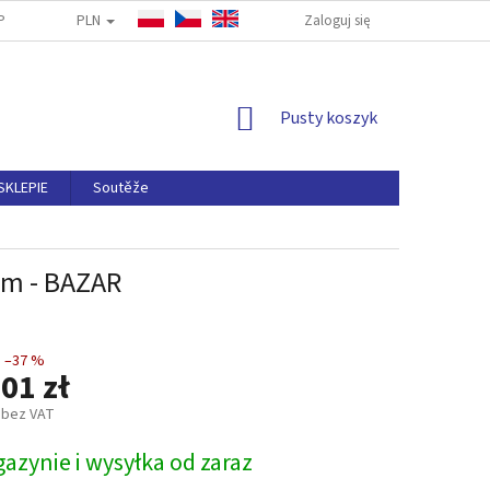
PLN
PYTANIA
ODSTĄPIENIA OD UMOWY
Zaloguj się
NAPISZ DO NAS
ZASA
KOSZYK
Pusty koszyk
SKLEPIE
Soutěže
 cm - BAZAR
–37 %
01 zł
 bez VAT
azynie i wysyłka od zaraz
owa: