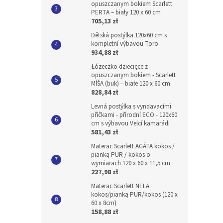
opuszczanym bokiem Scarlett
PERTA – biały 120 x 60 cm
705,13 zł
Dětská postýlka 120x60 cm s
kompletní výbavou Toro
934,88 zł
Łóżeczko dziecięce z
opuszczanym bokiem - Scarlett
MÍŠA (buk) – białe 120 x 60 cm
828,84 zł
Levná postýlka s vyndavacími
příčkami - přírodní ECO - 120x60
cm s výbavou Velcí kamarádi
581,43 zł
Materac Scarlett AGÁTA kokos /
pianką PUR / kokos o
wymiarach 120 x 60 x 11,5 cm
227,98 zł
Materac Scarlett NELA
kokos/pianką PUR/kokos (120 x
60 x 8cm)
158,88 zł