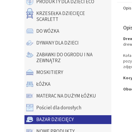
PRODUKTY DLA DZIECI ECO
Opis
KRZESEŁKA DZIECIĘCE
SCARLETT
Opi
DO WÓZKA
Drew
DYWANY DLA DZIECI
drew
ZABAWKI DO OGRODU I NA
Koła
ZEWNĄTRZ
pozy
zdjęc
MOSKITIERY
Kocy
ŁÓŻKA
Obud
MATERAC NA DUŻYM ŁÓŻKU
Pościel dla dorosłych
BAZAR DZIECIĘCY
NOWE PRODUKTY