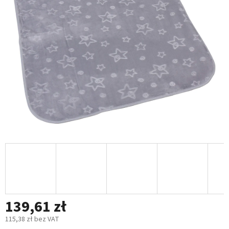
5
gwiazdek.
139,61 zł
115,38 zł bez VAT