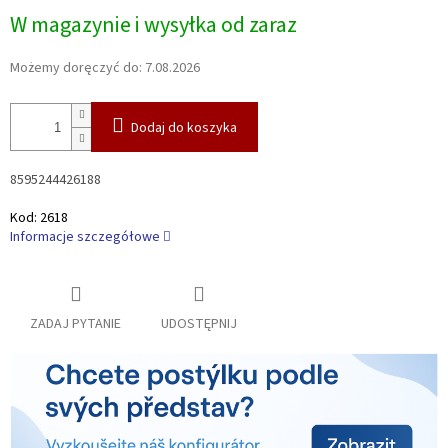
Cena
W magazynie i wysyłka od zaraz
jednostkowa:
Możemy doręczyć do:
7.08.2026
Dodaj do koszyka
8595244426188
Kod:
2618
Informacje szczegółowe
ZADAJ PYTANIE
UDOSTĘPNIJ