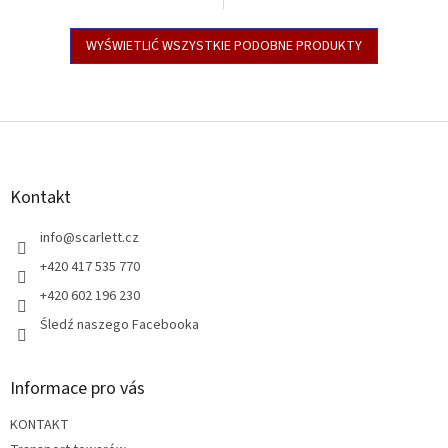
WYŚWIETLIĆ WSZYSTKIE PODOBNE PRODUKTY
S
t
o
p
Kontakt
k
a
info
@
scarlett.cz
+420 417 535 770
+420 602 196 230
Śledź naszego Facebooka
Informace pro vás
KONTAKT