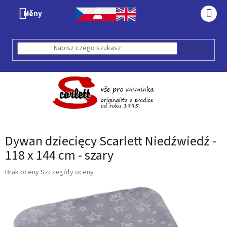
Przejść
Měny
do
KOS
treści
SZUKAJ
Dywan dziecięcy Scarlett Niedźwiedź -
118 x 144 cm - szary
Średnia
Brak oceny
Szczegóły oceny
ocena
produktu
wynosi
0,0
na