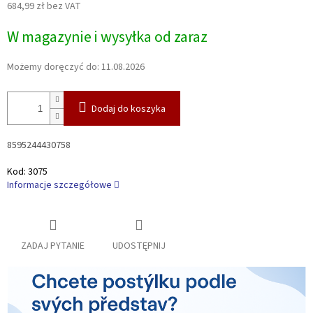
684,99 zł bez VAT
Cena
W magazynie i wysyłka od zaraz
jednostkowa:
Możemy doręczyć do:
11.08.2026
Dodaj do koszyka
8595244430758
Kod:
3075
Informacje szczegółowe
ZADAJ PYTANIE
UDOSTĘPNIJ