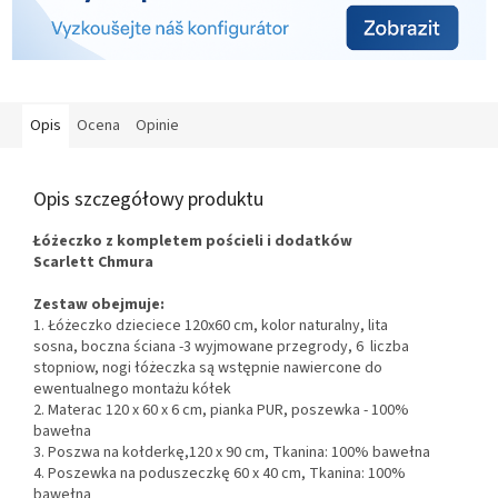
Opis
Ocena
Opinie
Opis szczegółowy produktu
Łóżeczko z kompletem pościeli i dodatków
Scarlett
Chmura
Zestaw obejmuje:
1.
Łóżeczko dzieciece 120x60 cm, kolor naturalny, lita
sosna, boczna ściana -
3 wyjmowane przegrody, 6 liczba
stopniow, nogi łóżeczka są wstępnie nawiercone do
ewentualnego montażu kółek
2. Materac 120 x 60 x 6 cm, pianka PUR, poszewka - 100%
bawełna
3. Poszwa na kołderkę,
120 x 90 cm, Tkanina: 100% bawełna
4. Poszewka na poduszeczkę 60 x 40 cm, Tkanina: 100%
bawełna