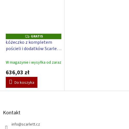
GRATIS
G
R
Łóżeczko z kompletem
A
pościeli i dodatków Scarlett
T
I
Chmura - zielony, 120 x 60
S
cm
W magazynie i wysyłka od zaraz
636,03 zł
Do koszyka
S
t
o
p
Kontakt
k
a
info
@
scarlett.cz