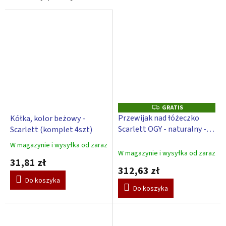
GRATIS
G
R
Przewijak nad łóżeczko
Kółka, kolor beżowy -
A
Scarlett OGY - naturalny - z
Scarlett (komplet 4szt)
T
I
podkładką do przewijania
S
W magazynie i wysyłka od zaraz
Średnia
Galaktyka - beżowy
W magazynie i wysyłka od zaraz
ocena
31,81 zł
produktu
312,63 zł
wynosi
Do koszyka
3,0
Do koszyka
na
5
gwiazdek.