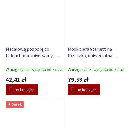
Metalową podporę do
Moskitiera Scarlett na
baldachimu universalny -
łóżeczko, uniwersalna –
Scarlett
zielona
W magazynie i wysyłka od zaraz
W magazynie i wysyłka od zaraz
42,41 zł
79,53 zł
Do koszyka
Do koszyka
+ Dárek