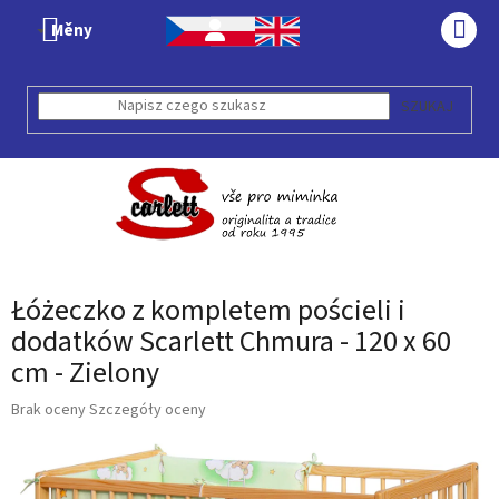
Przejść
Měny
do
KOS
treści
SZUKAJ
Łóżeczko z kompletem pościeli i
dodatków Scarlett Chmura - 120 x 60
cm - Zielony
Średnia
Brak oceny
Szczegóły oceny
ocena
produktu
wynosi
0,0