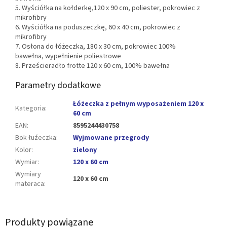
5. Wyściółka na kołderkę,
120 x 90 cm, poliester, pokrowiec z
mikrofibry
6. Wyściółka na poduszeczkę, 60 x 40 cm, pokrowiec z
mikrofibry
7. Osłona do łóżeczka, 180 x 30 cm, pokrowiec 100%
bawełna, wypełnienie poliestrowe
8. Prześcieradło frotte 120 x 60 cm, 100% bawełna
Parametry dodatkowe
Łóżeczka z pełnym wyposażeniem 120 x
Kategoria
:
60 cm
EAN
:
8595244430758
Bok łuźeczka
:
Wyjmowane przegrody
Kolor
:
zielony
Wymiar
:
120 x 60 cm
Wymiary
120 x 60 cm
materaca
:
Produkty powiązane