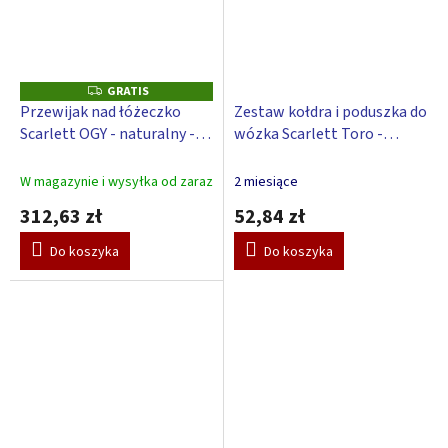
GRATIS
G
R
Przewijak nad łóżeczko
Zestaw kołdra i poduszka do
A
Scarlett OGY - naturalny - z
wózka Scarlett Toro -
T
I
podkładką do przewijania
różowy
S
Galaktyka - różowy
W magazynie i wysyłka od zaraz
2 miesiące
312,63 zł
52,84 zł
Do koszyka
Do koszyka