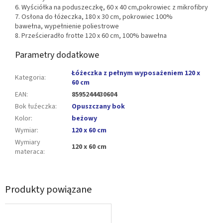
6. Wyściółka na poduszeczkę, 60 x 40 cm,pokrowiec z mikrofibry
7. Osłona do łóżeczka, 180 x 30 cm, pokrowiec 100%
bawełna, wypełnienie poliestrowe
8. Prześcieradło frotte 120 x 60 cm, 100% bawełna
Parametry dodatkowe
Łóżeczka z pełnym wyposażeniem 120 x
Kategoria
:
60 cm
EAN
:
8595244430604
Bok łuźeczka
:
Opuszczany bok
Kolor
:
beżowy
Wymiar
:
120 x 60 cm
Wymiary
120 x 60 cm
materaca
:
Produkty powiązane