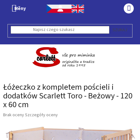
Przejść
Měny
do
KOS
treści
SZUKAJ
Łóżeczko z kompletem pościeli i
dodatków Scarlett Toro - Beżowy - 120
x 60 cm
Średnia
Brak oceny
Szczegóły oceny
ocena
produktu
wynosi
0,0