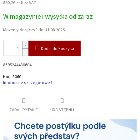
860,26 zł bez VAT
Cena
W magazynie i wysyłka od zaraz
jednostkowa:
Możemy doręczyć do:
11.08.2026
Dodaj do koszyka
8595244430604
Kod:
3060
Informacje szczegółowe
ZADAJ PYTANIE
UDOSTĘPNIJ