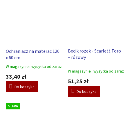
Becik rożek - Scarlett Toro
Ochraniacz na materac 120
– różowy
x 60 cm
W magazynie i wysyłka od zaraz
Średnia
W magazynie i wysyłka od zaraz
ocena
33,40 zł
produktu
51,25 zł
wynosi
Do koszyka
5,0
Do koszyka
na
5
gwiazdek.
Sleva