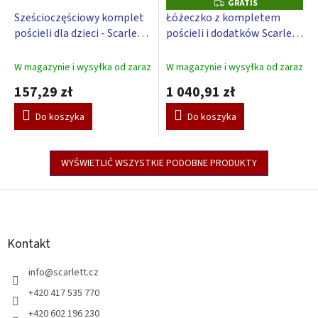
GRATIS
G
R
Sześcioczęściowy komplet
Łóżeczko z kompletem
A
pościeli dla dzieci - Scarlett
pościeli i dodatków Scarlett
T
I
TORO – różowy 90 x 120 cm
Toro - różowy - 120 x 60 cm
S
W magazynie i wysyłka od zaraz
W magazynie i wysyłka od zaraz
157,29 zł
1 040,91 zł
Do koszyka
Do koszyka
WYŚWIETLIĆ WSZYSTKIE PODOBNE PRODUKTY
S
t
o
p
Kontakt
k
a
info
@
scarlett.cz
+420 417 535 770
+420 602 196 230