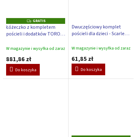
GRATIS
G
R
Dwuczęściowy komplet
Łóżeczko z kompletem
A
pościeli dla dzieci - Scarlett
pościeli i dodatków TORO –
T
I
TORO - różowy 90 x 120 cm
różowy, 120 x 60 cm
S
W magazynie i wysyłka od zaraz
W magazynie i wysyłka od zaraz
61,85 zł
881,86 zł
Do koszyka
Do koszyka