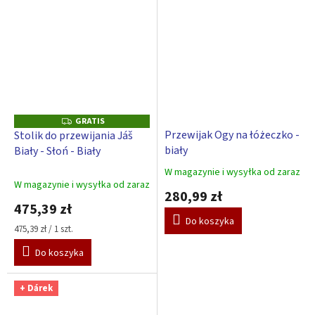
GRATIS
G
R
Przewijak Ogy na łóżeczko -
Stolik do przewijania Jáš
A
biały
Biały - Słoń - Biały
T
I
S
W magazynie i wysyłka od zaraz
Średnia
W magazynie i wysyłka od zaraz
ocena
280,99 zł
produktu
475,39 zł
wynosi
Do koszyka
5,0
Cena
475,39 zł / 1 szt.
na
jednostkowa:
Do koszyka
5
gwiazdek.
+ Dárek