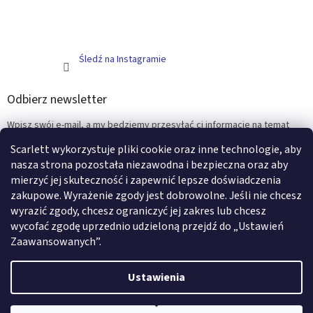
Śledź na Instagramie
Odbierz newsletter
Wpisz swój e-mail, a my będziemy przesyłać ci informacje na temat
nowych produktów na naszym e-shop.
Scarlett wykorzystuje pliki cookie oraz inne technologie, aby
nasza strona pozostała niezawodna i bezpieczna oraz aby
E-mail
mierzyć jej skuteczność i zapewnić lepsze doświadczenia
zakupowe. Wyrażenie zgody jest dobrowolne. Jeśli nie chcesz
ZALOGUJ SIĘ
wyrazić zgody, chcesz ograniczyć jej zakres lub chcesz
wycofać zgodę uprzednio udzieloną przejdź do „Ustawień
Zaawansowanych”.
Opracował Shoptet
Ustawienia
Copyright 2026
Scarlett - artykuły i meble dziecięce
. Wszystkie