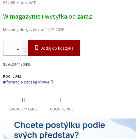
684,99 zł bez VAT
Cena
W magazynie i wysyłka od zaraz
jednostkowa:
Możemy doręczyć do:
11.08.2026
Dodaj do koszyka
8595244430420
Kod:
3042
Informacje szczegółowe
ZADAJ PYTANIE
UDOSTĘPNIJ