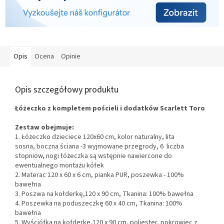
Opis
Ocena
Opinie
Opis szczegółowy produktu
Łóżeczko z kompletem pościeli i dodatków Scarlett Toro
Zestaw obejmuje:
1.
Łóżeczko dzieciece 120x60 cm, kolor naturalny, lita
sosna, boczna ściana -
3 wyjmowane przegrody, 6 liczba
stopniow, nogi łóżeczka są wstępnie nawiercone do
ewentualnego montażu kółek
2. Materac 120 x 60 x 6 cm, pianka PUR, poszewka - 100%
bawełna
3. Poszwa na kołderkę,
120 x 90 cm, Tkanina: 100% bawełna
4. Poszewka na poduszeczkę 60 x 40 cm, Tkanina: 100%
bawełna
5. Wyściółka na kołderkę,
120 x 90 cm, poliester, pokrowiec z