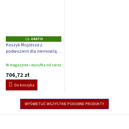
GRATIS
G
R
Koszyk Mojżesza z
A
podwoziem dla niemowląt
T
I
Scarlett Obłok – beżowy
S
W magazynie i wysyłka od zaraz
706,72 zł
Do koszyka
WYŚWIETLIĆ WSZYSTKIE PODOBNE PRODUKTY
S
t