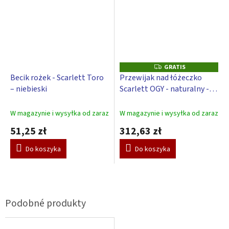
GRATIS
G
R
Becik rożek - Scarlett Toro
Przewijak nad łóżeczko
A
– niebieski
Scarlett OGY - naturalny - z
T
I
podkładką do przewijania
S
Galaktyka - niebieski
W magazynie i wysyłka od zaraz
W magazynie i wysyłka od zaraz
51,25 zł
312,63 zł
Do koszyka
Do koszyka