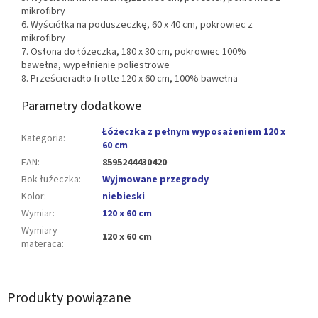
mikrofibry
6. Wyściółka na poduszeczkę, 60 x 40 cm, pokrowiec z
mikrofibry
7. Osłona do łóżeczka, 180 x 30 cm, pokrowiec 100%
bawełna, wypełnienie poliestrowe
8. Prześcieradło frotte 120 x 60 cm, 100% bawełna
Parametry dodatkowe
Łóżeczka z pełnym wyposażeniem 120 x
Kategoria
:
60 cm
EAN
:
8595244430420
Bok łuźeczka
:
Wyjmowane przegrody
Kolor
:
niebieski
Wymiar
:
120 x 60 cm
Wymiary
120 x 60 cm
materaca
:
Produkty powiązane