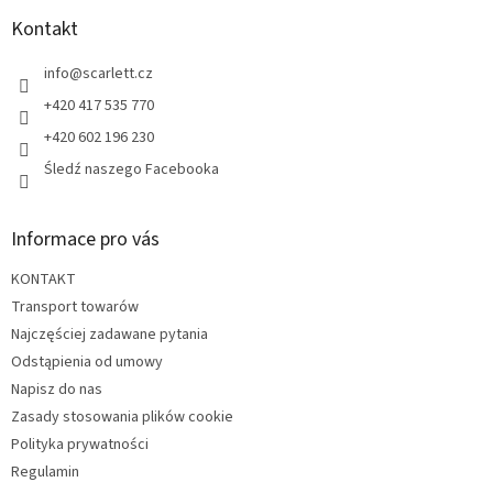
o
p
Kontakt
k
a
info
@
scarlett.cz
+420 417 535 770
+420 602 196 230
Śledź naszego Facebooka
Informace pro vás
KONTAKT
Transport towarów
Najczęściej zadawane pytania
Odstąpienia od umowy
Napisz do nas
Zasady stosowania plików cookie
Polityka prywatności
Regulamin