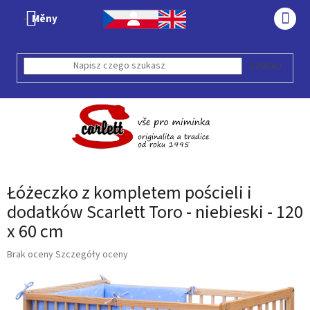
Przejść
Měny
do
KOS
treści
SZUKAJ
Łóżeczko z kompletem pościeli i
dodatków Scarlett Toro - niebieski - 120
x 60 cm
Średnia
Brak oceny
Szczegóły oceny
ocena
produktu
wynosi
0,0