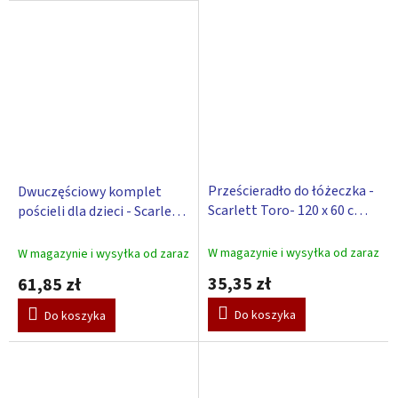
Prześcieradło do łóżeczka -
Dwuczęściowy komplet
Scarlett Toro- 120 x 60 cm -
pościeli dla dzieci - Scarlett
niebieski
TORO - niebieski 90 x 120
cm
W magazynie i wysyłka od zaraz
W magazynie i wysyłka od zaraz
35,35 zł
61,85 zł
Do koszyka
Do koszyka