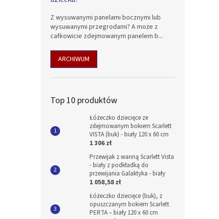
Z wysuwanymi panelami bocznymi lub
wysuwanymi przegrodami? A może z
całkowicie zdejmowanym panelem b...
ARCHIWUM
Top 10 produktów
Łóżeczko dziecięce ze
zdejmowanym bokiem Scarlett
VISTA (buk) - biały 120 x 60 cm
1 306 zł
Przewijak z wanną Scarlett Vista
- biały z podkładką do
przewijania Galaktyka - biały
1 058,58 zł
Łóżeczko dziecięce (buk), z
opuszczanym bokiem Scarlett
PERTA – biały 120 x 60 cm