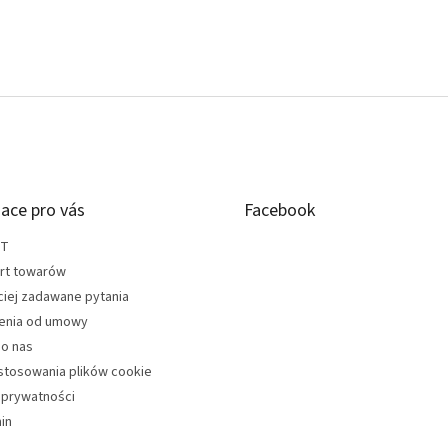
ace pro vás
Facebook
KT
rt towarów
ciej zadawane pytania
enia od umowy
do nas
stosowania plików cookie
 prywatności
in