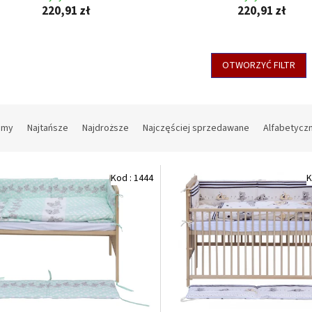
220,91 zł
220,91 zł
OTWORZYĆ FILTR
amy
Najtańsze
Najdroższe
Najczęściej sprzedawane
Alfabetycz
Kod :
1444
K