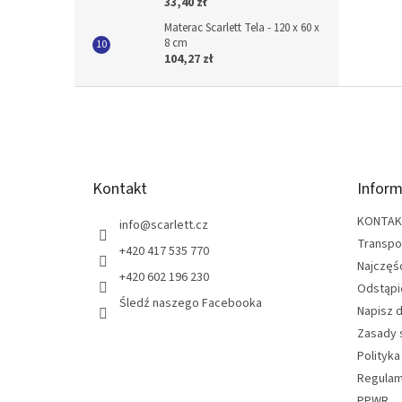
33,40 zł
Materac Scarlett Tela - 120 x 60 x
8 cm
104,27 zł
S
t
o
p
k
Kontakt
Inform
a
KONTA
info
@
scarlett.cz
Transpo
+420 417 535 770
Najczęś
+420 602 196 230
Odstąpi
Śledź naszego Facebooka
Napisz 
Zasady 
Polityka
Regulam
PPWR