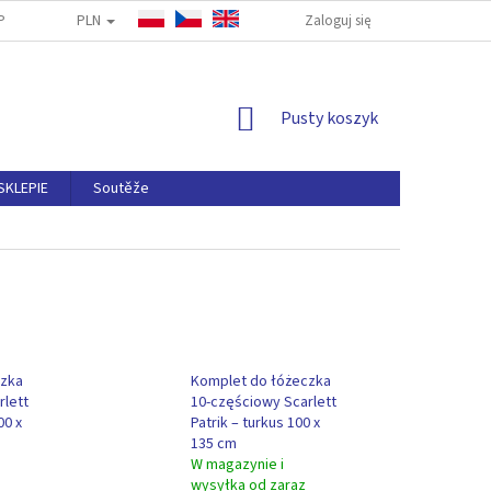
PLN
PYTANIA
ODSTĄPIENIA OD UMOWY
Zaloguj się
NAPISZ DO NAS
ZASA
KOSZYK
Pusty koszyk
SKLEPIE
Soutěže
czka
Komplet do łóżeczka
rlett
10-częściowy Scarlett
00 x
Patrik – turkus 100 x
135 cm
W magazynie i
wysyłka od zaraz