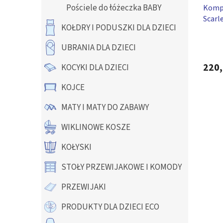
Pościele do łóżeczka BABY
Kompl
k
u
Scarl
t
k
KOŁDRY I PODUSZKI DLA DZIECI
ó
t
w
ó
UBRANIA DLA DZIECI
w
220,
KOCYKI DLA DZIECI
KOJCE
MATY I MATY DO ZABAWY
WIKLINOWE KOSZE
KOŁYSKI
STOŁY PRZEWIJAKOWE I KOMODY
PRZEWIJAKI
PRODUKTY DLA DZIECI ECO