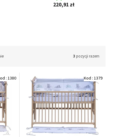
220,91 zł
nie
3
pozycji razem
od :
1380
Kod :
1379