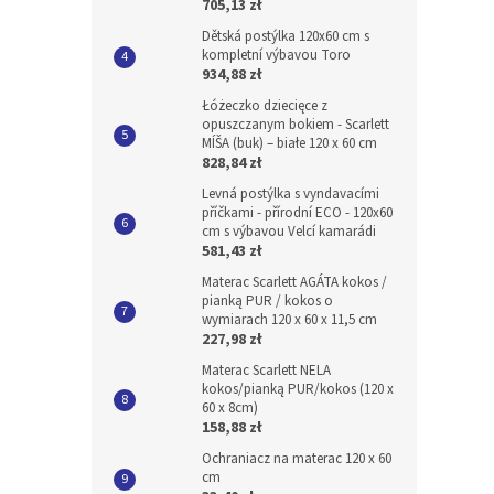
705,13 zł
Dětská postýlka 120x60 cm s
kompletní výbavou Toro
934,88 zł
Łóżeczko dziecięce z
opuszczanym bokiem - Scarlett
MÍŠA (buk) – białe 120 x 60 cm
828,84 zł
Levná postýlka s vyndavacími
příčkami - přírodní ECO - 120x60
cm s výbavou Velcí kamarádi
581,43 zł
Materac Scarlett AGÁTA kokos /
pianką PUR / kokos o
wymiarach 120 x 60 x 11,5 cm
227,98 zł
Materac Scarlett NELA
kokos/pianką PUR/kokos (120 x
60 x 8cm)
158,88 zł
Ochraniacz na materac 120 x 60
cm