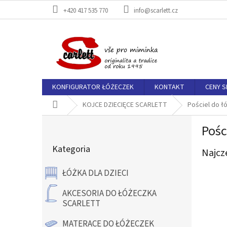
Przejść
+420 417 535 770
info@scarlett.cz
do
treści
KONFIGURATOR ŁÓŻECZEK
KONTAKT
CENY 
Home
KOJCE DZIECIĘCE SCARLETT
Pościel do ł
P
Pośc
a
Pominąć
s
Kategoria
kategorie
Najcz
e
k
ŁÓŻKA DLA DZIECI
b
o
AKCESORIA DO ŁÓŻECZKA
c
SCARLETT
z
n
MATERACE DO ŁÓŻECZEK