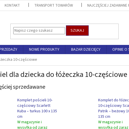
KONTAKT
TRANSPORT TOWARÓW
NAJCZĘŚCIEJ ZADAWANE 
SZUKAJ
SPRZEDAŻY
NOWE PRODUKTY
BAZAR DZIECIĘCY
OPINIE O 
óżeczka 10-częściowe
iel dla dziecka do łóżeczka 10-częściowe
ęściej sprzedawane
Komplet pościeli 10-
Komplet do łóże
częściowy Scarlett
10-częściowy Sca
Kuba – turkus 100 x 135
Patrik – beżowy 1
cm
135 cm
W magazynie i
W magazynie i
wysyłka od zaraz
wysyłka od zaraz