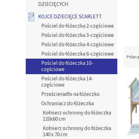
y
DZIECIĘCYCH
KOJCE DZIECIĘCE SCARLETT
Pościel do łóżeczka 2-częściowe
Pościel do łóżeczka 3-częściowe
Pościel do łóżeczka 4-częściowe
S
Pościel do łóżeczka 6-częściowe
o
Polec
r
Pościel do łóżeczka 10-
częściowe
t
L
o
Pościel do łóżeczka 14-
i
w
częściowe
s
a
Prześcieradło na łóżeczko
t
n
a
Ochraniacz do łóżeczka
i
p
e
Kołnierz ochronny do łóżeczka
r
p
120x60 cm
o
r
Kołnierz ochronny do łóżeczka
d
o
140 x 70 cm
u
d