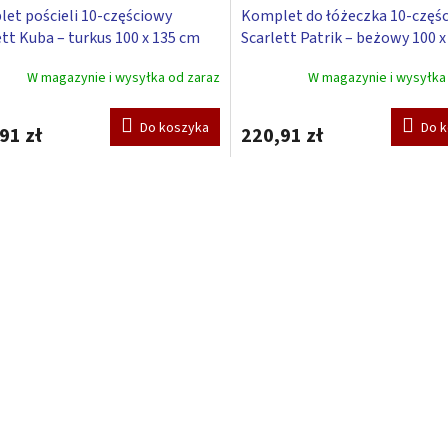
et pościeli 10-częściowy
Komplet do łóżeczka 10-częś
ett Kuba – turkus 100 x 135 cm
Scarlett Patrik – beżowy 100 
W magazynie i wysyłka od zaraz
W magazynie i wysyłka
Do koszyka
Do 
91 zł
220,91 zł
K
o
n
t
r
o
l
k
i
l
i
s
t
y