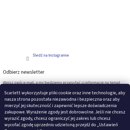
Śledź na Instagramie
Odbierz newsletter
Wpisz swój e-mail, a my będziemy przesyłać ci informacje na temat
nowych produktów na naszym e-shop.
Scarlett wykorzystuje pliki cookie oraz inne technologie, aby
nasza strona pozostała niezawodna i bezpieczna oraz aby
E-mail
mierzyć jej skuteczność i zapewnić lepsze doświadczenia
zakupowe. Wyrażenie zgody jest dobrowolne. Jeśli nie chcesz
ZALOGUJ SIĘ
wyrazić zgody, chcesz ograniczyć jej zakres lub chcesz
wycofać zgodę uprzednio udzieloną przejdź do „Ustawień