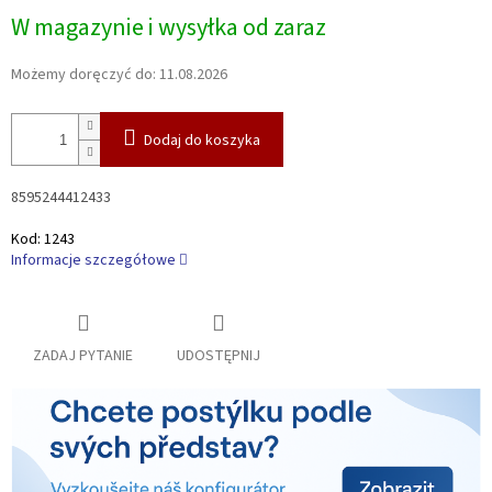
Cena
W magazynie i wysyłka od zaraz
jednostkowa:
Możemy doręczyć do:
11.08.2026
Dodaj do koszyka
8595244412433
Kod:
1243
Informacje szczegółowe
ZADAJ PYTANIE
UDOSTĘPNIJ