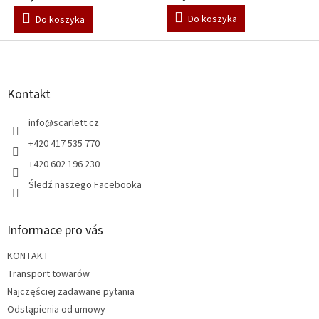
Do koszyka
Do koszyka
S
t
o
p
Kontakt
k
a
info
@
scarlett.cz
+420 417 535 770
+420 602 196 230
Śledź naszego Facebooka
Informace pro vás
KONTAKT
Transport towarów
Najczęściej zadawane pytania
Odstąpienia od umowy