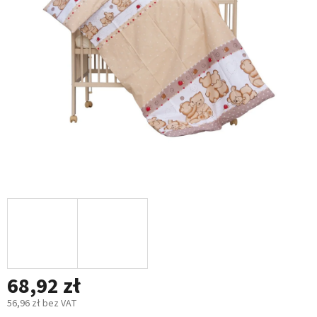
5
gwiazdek.
68,92 zł
56,96 zł bez VAT