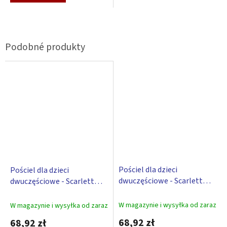
Pościel dla dzieci
Pościel dla dzieci
dwuczęściowe - Scarlett
dwuczęściowe - Scarlett
Matěj – niebieski 100 x 135
Matěj – zielony 100 x 135 cm
cm
W magazynie i wysyłka od zaraz
W magazynie i wysyłka od zaraz
68,92 zł
68,92 zł