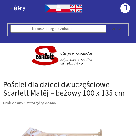
Przejść
Měny
do
KOS
treści
SZUKAJ
Pościel dla dzieci dwuczęściowe -
Scarlett Matěj – beżowy 100 x 135 cm
Średnia
Brak oceny
Szczegóły oceny
ocena
produktu
wynosi
0,0
na