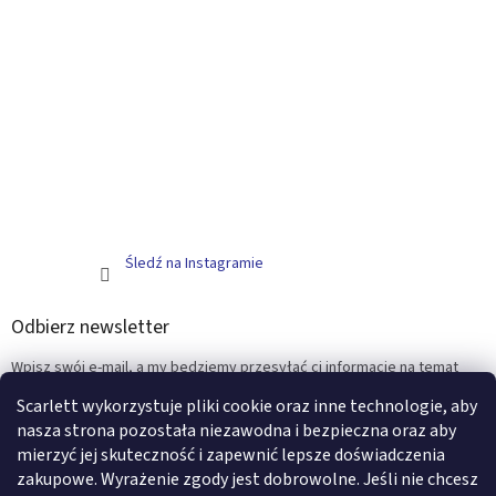
Śledź na Instagramie
Odbierz newsletter
Wpisz swój e-mail, a my będziemy przesyłać ci informacje na temat
nowych produktów na naszym e-shop.
Scarlett wykorzystuje pliki cookie oraz inne technologie, aby
nasza strona pozostała niezawodna i bezpieczna oraz aby
E-mail
mierzyć jej skuteczność i zapewnić lepsze doświadczenia
zakupowe. Wyrażenie zgody jest dobrowolne. Jeśli nie chcesz
ZALOGUJ SIĘ