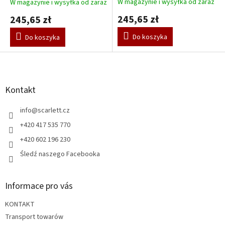
niebieski 100 x 135 cm
W magazynie i wysyłka od zaraz
W magazynie i wysyłka od zaraz
245,65 zł
245,65 zł
Do koszyka
Do koszyka
S
t
o
p
Kontakt
k
a
info
@
scarlett.cz
+420 417 535 770
+420 602 196 230
Śledź naszego Facebooka
Informace pro vás
KONTAKT
Transport towarów