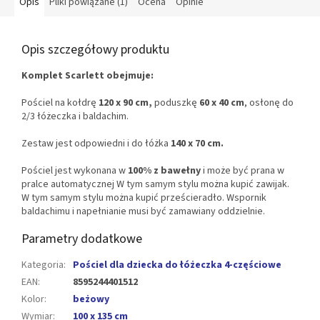
Opis
Pliki powiązane (1)
Ocena
Opinie
Opis szczegółowy produktu
Komplet Scarlett obejmuje:
Pościel na kołdrę
120 x 90 cm,
poduszkę
60 x 40 cm
, osłonę do
2/3 łóżeczka i baldachim.
Zestaw jest odpowiedni i do łóżka
140 x 70 cm.
Pościel jest wykonana w
100% z bawełny
i może być prana w
pralce automatycznej W tym samym stylu można kupić zawijak.
W tym samym stylu można kupić prześcieradło. Wspornik
baldachimu i napełnianie musi być zamawiany oddzielnie.
Parametry dodatkowe
Kategoria
:
Pościel dla dziecka do łóżeczka 4-częściowe
EAN
:
8595244401512
Kolor
:
beżowy
Wymiar
:
100 x 135 cm