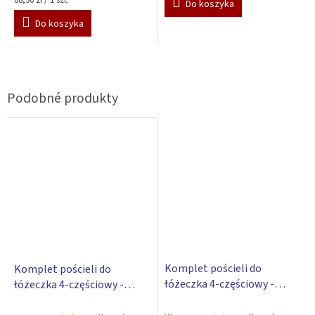
Do koszyka
jednostkowa:
Do koszyka
Komplet pościeli do
Komplet pościeli do
łóżeczka 4-częściowy -
łóżeczka 4-częściowy -
Scarlett Niedźwiedź –
Scarlett Niedźwiedź –
różowy 100 x 135 cm