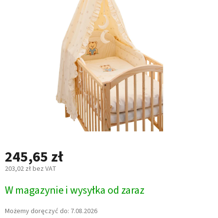
na
5
gwiazdek.
245,65 zł
203,02 zł bez VAT
Cena
W magazynie i wysyłka od zaraz
jednostkowa:
Możemy doręczyć do:
7.08.2026