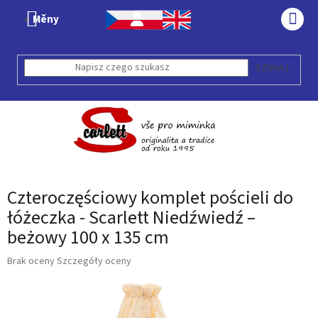
Przejść
Měny
do
KOS
treści
SZUKAJ
Czteroczęściowy komplet pościeli do
łóżeczka - Scarlett Niedźwiedź –
beżowy 100 x 135 cm
Średnia
Brak oceny
Szczegóły oceny
ocena
produktu
wynosi
0,0