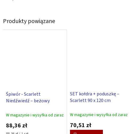
Produkty powiązane
SET kołdra + poduszkę –
Śpiwór - Scarlett
Scarlett 90 x 120 cm
Niedźwiedź – beżowy
W magazynie i wysyłka od zaraz
W magazynie i wysyłka od zaraz
70,51 zł
88,36 zł
Cena
88,36 zł / 1 szt.