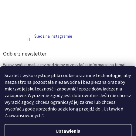
Śledź na Instagramie
Odbierz newsletter
Wpisz swój e-mail, a my będziemy przesyłać ci informacje na temat
nowych produktów na naszym e-shop.
Scarlett wykorzystuje pliki cookie oraz inne technologie, aby
nasza strona pozostała niezawodna i bezpieczna oraz aby
E-mail
mierzyć jej skuteczność i zapewnić lepsze doświadczenia
zakupowe. Wyrażenie zgody jest dobrowolne. Jeśli nie chcesz
ZALOGUJ SIĘ
wyrazić zgody, chcesz ograniczyć jej zakres lub chcesz
wycofać zgodę uprzednio udzieloną przejdź do „Ustawień
Zaawansowanych”.
Opracował Shoptet
Ustawienia