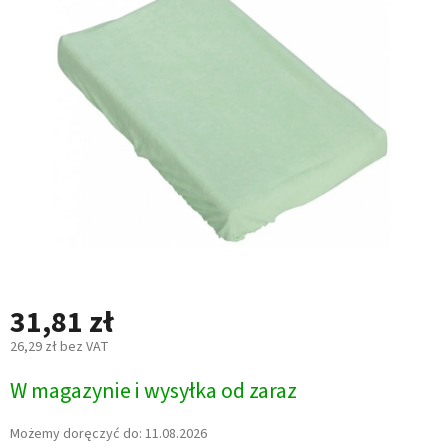
na
5
gwiazdek.
31,81 zł
26,29 zł bez VAT
Cena
W magazynie i wysyłka od zaraz
jednostkowa:
Możemy doręczyć do:
11.08.2026