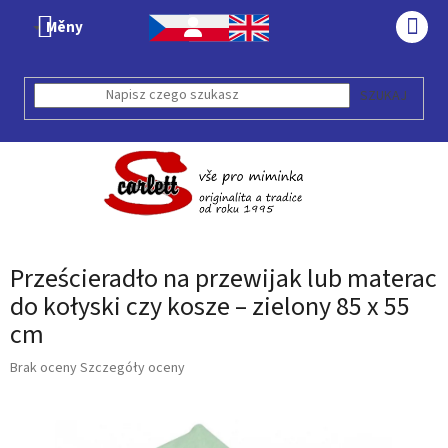
Przejść
Měny
do
KOS
treści
SZUKAJ
Prześcieradło na przewijak lub materac
do kołyski czy kosze – zielony 85 x 55
cm
Średnia
Brak oceny
Szczegóły oceny
ocena
produktu
wynosi
0,0