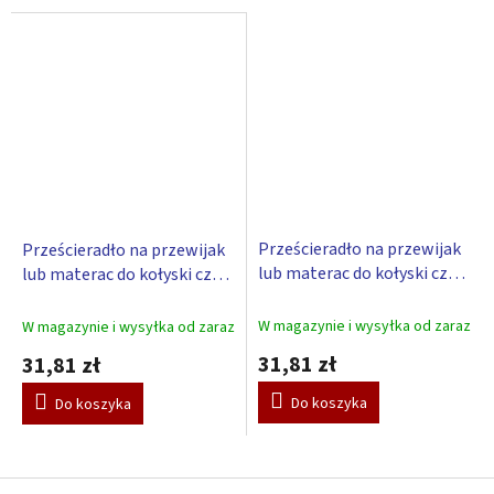
Prześcieradło na przewijak
Prześcieradło na przewijak
lub materac do kołyski czy
lub materac do kołyski czy
kosze – różowy 85 x 55 cm
kosze – niebieski 85 x 55 cm
W magazynie i wysyłka od zaraz
W magazynie i wysyłka od zaraz
31,81 zł
31,81 zł
Do koszyka
Do koszyka
S