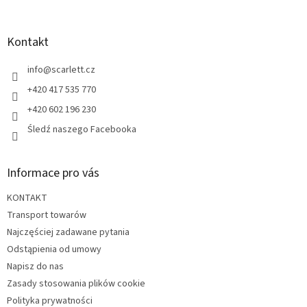
t
o
p
Kontakt
k
a
info
@
scarlett.cz
+420 417 535 770
+420 602 196 230
Śledź naszego Facebooka
Informace pro vás
KONTAKT
Transport towarów
Najczęściej zadawane pytania
Odstąpienia od umowy
Napisz do nas
Zasady stosowania plików cookie
Polityka prywatności