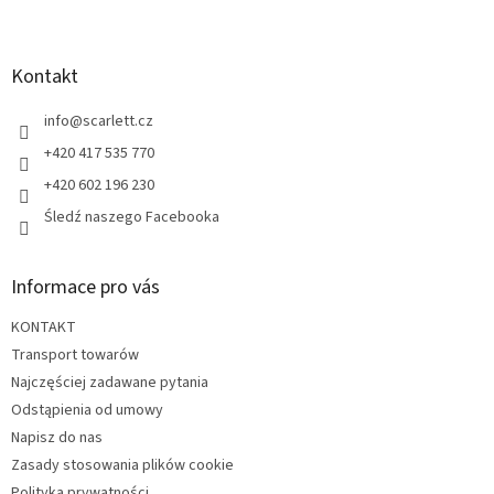
S
t
o
p
Kontakt
k
a
info
@
scarlett.cz
+420 417 535 770
+420 602 196 230
Śledź naszego Facebooka
Informace pro vás
KONTAKT
Transport towarów
Najczęściej zadawane pytania
Odstąpienia od umowy
Napisz do nas
Zasady stosowania plików cookie
Polityka prywatności