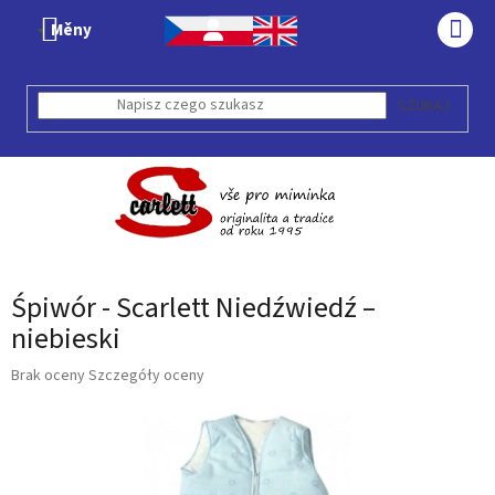
Przejść
Měny
do
KOS
treści
SZUKAJ
Śpiwór - Scarlett Niedźwiedź –
niebieski
Średnia
Brak oceny
Szczegóły oceny
ocena
produktu
wynosi
0,0
na