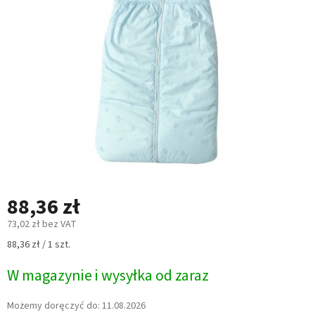
5
gwiazdek.
88,36 zł
73,02 zł bez VAT
Cena
88,36 zł / 1 szt.
jednostkowa:
W magazynie i wysyłka od zaraz
Możemy doręczyć do:
11.08.2026