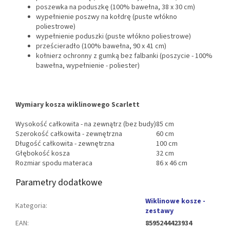
poszewka na poduszkę (100% bawełna, 38 x 30 cm)
wypełnienie poszwy na kołdrę (puste włókno
poliestrowe)
wypełnienie poduszki (puste włókno poliestrowe)
prześcieradło (100% bawełna, 90 x 41 cm)
kołnierz ochronny z gumką bez falbanki (poszycie - 100%
bawełna, wypełnienie - poliester)
Wymiary kosza wiklinowego Scarlett
Wysokość całkowita - na zewnątrz (bez budy)
85 cm
Szerokość całkowita - zewnętrzna
60 cm
Długość całkowita - zewnętrzna
100 cm
Głębokość kosza
32 cm
Rozmiar spodu materaca
86 x 46 cm
Parametry dodatkowe
Wiklinowe kosze -
Kategoria
:
zestawy
EAN
:
8595244423934