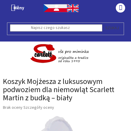
Przejść
Měny
do
KOS
treści
SZUKAJ
Koszyk Mojżesza z luksusowym
podwoziem dla niemowląt Scarlett
Martin z budką – biały
Średnia
Brak oceny
Szczegóły oceny
ocena
produktu
wynosi
0,0