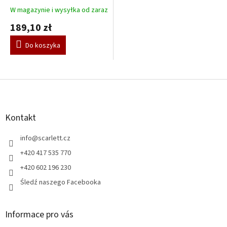
41 cm – biały
W magazynie i wysyłka od zaraz
189,10 zł
Do koszyka
S
t
o
p
Kontakt
k
a
info
@
scarlett.cz
+420 417 535 770
+420 602 196 230
Śledź naszego Facebooka
Informace pro vás