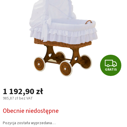
na
5
gwiazdek.
G
GRATIS
R
A
1 192,90 zł
T
985,87 zł bez VAT
Cena
I
Obecnie niedostępne
jednostkowa:
S
Pozycja została wyprzedana…