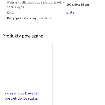
Wymiary całkowite bez zadaszenia (dł. x
100 x 60 x 85 cm
szer. x wys.)
:
Kolor
:
biały
Pozycja została wyprzedana…
Produkty powiązane
7-częściowy komplet
pościeli do łóżeczka
MARTIN - Scarlett BABY 90 x