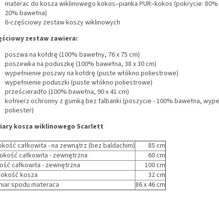
materac do kosza wiklinowego kokos–pianka PUR–kokos (pokrycie: 80% 
20% bawełna)
6-częściowy zestaw koszy wiklinowych
ęściowy zestaw zawiera:
poszwa na kołdrę (100% bawełny, 76 x 75 cm)
poszewka na poduszkę (100% bawełna, 38 x 30 cm)
wypełnienie poszwy na kołdrę (puste włókno poliestrowe)
wypełnienie poduszki (puste włókno poliestrowe)
prześcieradło (100% bawełna, 90 x 41 cm)
kołnierz ochronny z gumką bez falbanki (poszycie - 100% bawełna, wypeł
poliester)
ary kosza wiklinowego Scarlett
kość całkowita - na zewnątrz (bez baldachim)
85 cm
okość całkowita - zewnętrzna
60 cm
ość całkowita - zewnętrzna
100 cm
okość kosza
32 cm
iar spodu materaca
86 x 46 cm