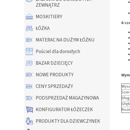
ZEWNĄTRZ
MOSKITIERY
6-cz
ŁÓŻKA
MATERAC NA DUŻYM ŁÓŻKU
Pościel dla dorosłych
BAZAR DZIECIĘCY
NOWE PRODUKTY
Wymi
CENY SPRZEDAŻY
Wyso
Szer
PODSPRZEDAŻ MAGAZYNOWA
Dług
Głęb
KONFIGURATOR ŁÓŻECZEK
Rozm
PRODUKTY DLA DZIEWCZYNEK