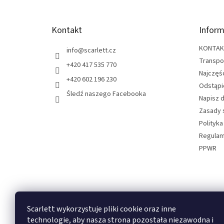
o
p
k
Kontakt
Inform
a
KONTA
info
@
scarlett.cz
Transpo
+420 417 535 770
Najczęś
+420 602 196 230
Odstąpi
Śledź naszego Facebooka
Napisz 
Zasady 
Polityka
Regulam
PPWR
Scarlett wykorzystuje pliki cookie oraz inne
Odbierz newsletter
technologie, aby nasza strona pozostała niezawodna i