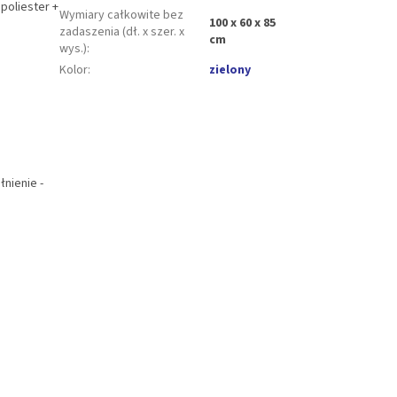
poliester +
Wymiary całkowite bez
100 x 60 x 85
zadaszenia (dł. x szer. x
cm
wys.)
:
Kolor
:
zielony
nienie -