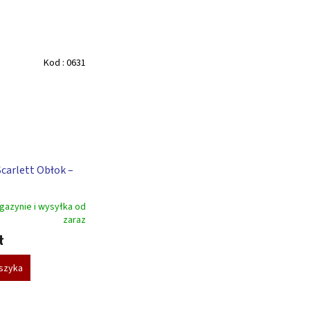
Kod :
0631
Scarlett Obłok –
azynie i wysyłka od
zaraz
ł
szyka