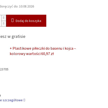
oręczyć do:
10.08.2026
Dodaj do koszyka
esz w gratisie
+ Plastikowe piłeczki do basenu i kojca –
kolorowy
wartości 60,97 zł
23705
0
je szczegółowe