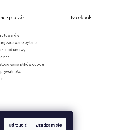
ace pro vás
Facebook
KT
rt towarów
ciej zadawane pytania
enia od umowy
do nas
stosowania plików cookie
 prywatności
in
Odrzucić
Zgadzam się