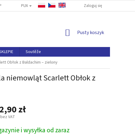
PLN
PYTANIA
ODSTĄPIENIA OD UMOWY
Zaloguj się
NAPISZ DO NAS
ZASA
KOSZYK
Pusty koszyk
SKLEPIE
Soutěže
tt Obłok z Baldachim – zielony
 niemowląt Scarlett Obłok z
2,90 zł
 bez VAT
azynie i wysyłka od zaraz
owa: