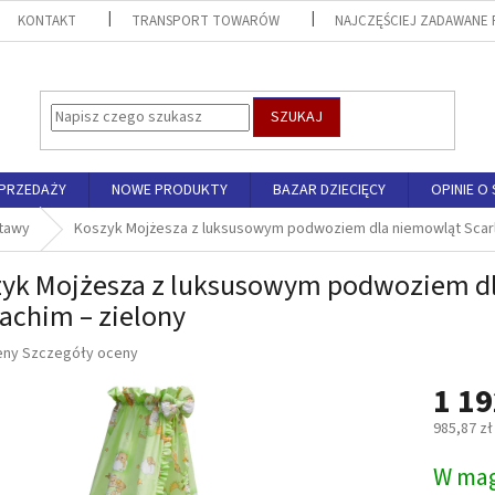
KONTAKT
TRANSPORT TOWARÓW
NAJCZĘŚCIEJ ZADAWANE 
SZUKAJ
SPRZEDAŻY
NOWE PRODUKTY
BAZAR DZIECIĘCY
OPINIE O 
stawy
Koszyk Mojżesza z luksusowym podwoziem dla niemowląt Scarle
yk Mojżesza z luksusowym podwoziem dla
achim – zielony
eny
Szczegóły oceny
1 19
u
985,87 zł
Cena
W mag
jednostk