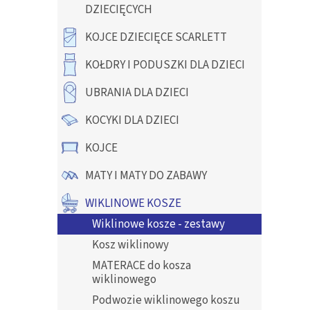
gwiazde
y
DZIECIĘCYCH
KOJCE DZIECIĘCE SCARLETT
KOŁDRY I PODUSZKI DLA DZIECI
UBRANIA DLA DZIECI
KOCYKI DLA DZIECI
KOJCE
MATY I MATY DO ZABAWY
WIKLINOWE KOSZE
Wiklinowe kosze - zestawy
Kosz wiklinowy
MATERACE do kosza
wiklinowego
Podwozie wiklinowego koszu