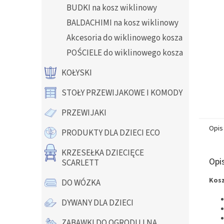
BUDKI na kosz wiklinowy
BALDACHIMI na kosz wiklinowy
Akcesoria do wiklinowego kosza
POŚCIELE do wiklinowego kosza
KOŁYSKI
STOŁY PRZEWIJAKOWE I KOMODY
PRZEWIJAKI
Opis
PRODUKTY DLA DZIECI ECO
KRZESEŁKA DZIECIĘCE
Opi
SCARLETT
Kosz
DO WÓZKA
DYWANY DLA DZIECI
ZABAWKI DO OGRODU I NA