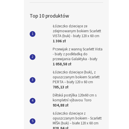
Top 10 produktów
Łóżeczko dziecięce ze
zdejmowanym bokiem Scarlett
VISTA (buk) - biały 120 x 60 cm
1 306 zł
Przewijak z wanną Scarlett Vista
- biały z podkładką do
przewijania Galaktyka - biały
1 058,58 zł
Łóżeczko dziecięce (buk), z
opuszczanym bokiem Scarlett
PERTA – biały 120 x 60 cm
705,13 zł
Dětská postýlka 120x60 cm s
kompletní výbavou Toro
934,88 zł
Łóżeczko dziecięce z
opuszczanym bokiem - Scarlett
MÍŠA (buk) – białe 120 x 60 cm
828,84 zł