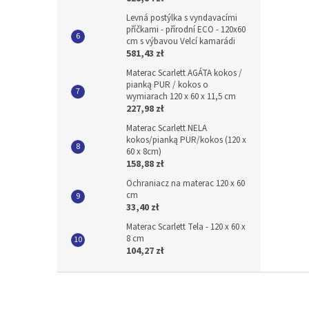
Levná postýlka s vyndavacími
příčkami - přírodní ECO - 120x60
cm s výbavou Velcí kamarádi
581,43 zł
Materac Scarlett AGÁTA kokos /
pianką PUR / kokos o
wymiarach 120 x 60 x 11,5 cm
227,98 zł
Materac Scarlett NELA
kokos/pianką PUR/kokos (120 x
60 x 8cm)
158,88 zł
Ochraniacz na materac 120 x 60
cm
33,40 zł
Materac Scarlett Tela - 120 x 60 x
8 cm
104,27 zł
S
t