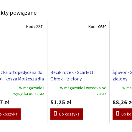
kty powiązane
Kod :
2241
Kod :
0630
zka ortopedyczna do
Becik rożek - Scarlett
Śpiwór - 
ki i kosza Mojżesza dla
Obłok – zielony
zielony
wlaka Scarlett
W magazynie i
W magazynie i wysyłka od
W mag
a
a - biała
wysyłka od zaraz
zaraz
7 zł
51,25 zł
88,36 z
ktu
i
o koszyka
Do koszyka
Do ko
ek.