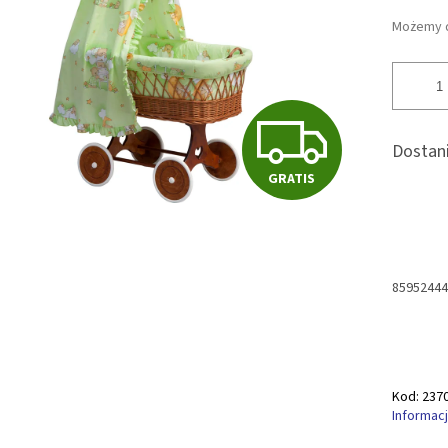
k.
Możemy d
G
Dostani
GRATIS
R
A
85952444
T
I
Kod:
237
Informac