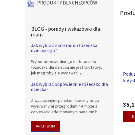
PRODUKTY DLA CHŁOPCÓW
Produ
BLOG - porady i wskazówki dla
mam
Jak wybrać materac do łóżeczka
dziecięcego?
Wybór odpowiedniego materaca do
łóżeczka dla dziecka nie jest tak łatwy,
jak mogłoby się wydawać! Z ...
Podus
kołys
Jak wybrać odpowiednie łóżeczko dla
niemo
dziecka?
Średni
Blank
ocena
Z wysuwanymi panelami bocznymi lub
35,1
produ
wysuwanymi przegrodami? A może z
wynos
całkowicie zdejmowanym panelem b...
5,0
D
na
ARCHIWUM
5
gwiazd