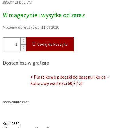
985,87 zł bez VAT
Cena
W magazynie i wysyłka od zaraz
jednostkowa:
Możemy doręczyć do:
11.08.2026
Dodaj do koszyka
Dostaniesz w gratisie
+ Plastikowe piłeczki do basenu i kojca –
kolorowy
wartości 60,97 zł
8595244423927
Kod:
2392