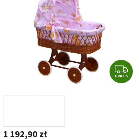
na
5
gwiazdek.
G
GRATIS
R
A
T
I
1 192,90 zł
S