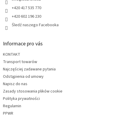
a
+420 417 535 770
+420 602 196 230
Śledź naszego Facebooka
Informace pro vás
KONTAKT
Transport towarów
Najczęściej zadawane pytania
Odstąpienia od umowy
Napisz do nas
Zasady stosowania plików cookie
Polityka prywatności
Regulamin
PPWR