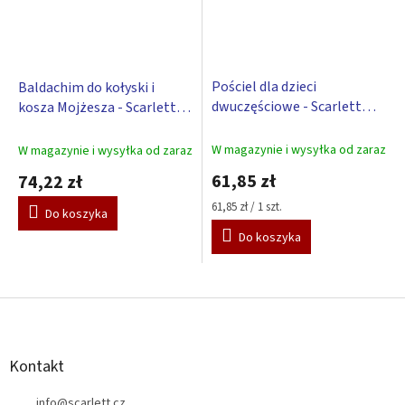
Pościel dla dzieci
Baldachim do kołyski i
dwuczęściowe - Scarlett
kosza Mojżesza - Scarlett
Obłok – różowy 90 x 120 cm
Obłok – różowy
W magazynie i wysyłka od zaraz
W magazynie i wysyłka od zaraz
61,85 zł
74,22 zł
Cena
61,85 zł / 1 szt.
Do koszyka
jednostkowa:
Do koszyka
S
t
o
p
Kontakt
k
info
@
scarlett.cz