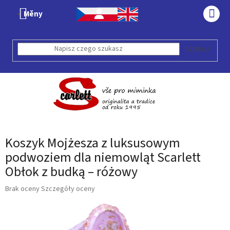
Przejść
Měny
do
KOS
treści
SZUKAJ
Koszyk Mojżesza z luksusowym
podwoziem dla niemowląt Scarlett
Obłok z budką – różowy
Średnia
Brak oceny
Szczegóły oceny
ocena
produktu
wynosi
0,0