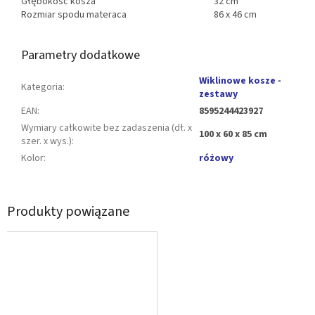
Głębokość kosza
32 cm
Rozmiar spodu materaca
86 x 46 cm
Parametry dodatkowe
Wiklinowe kosze -
Kategoria
:
zestawy
EAN
:
8595244423927
Wymiary całkowite bez zadaszenia (dł. x
100 x 60 x 85 cm
szer. x wys.)
:
Kolor
:
różowy
Produkty powiązane