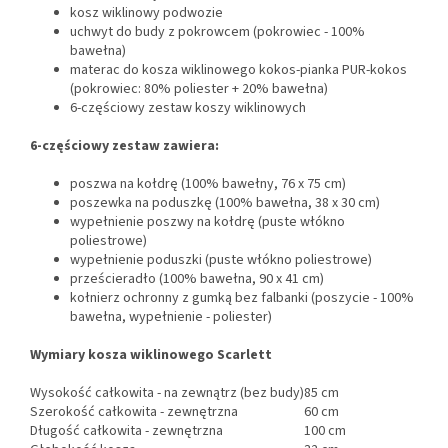
kosz wiklinowy podwozie
uchwyt do budy z pokrowcem (pokrowiec - 100%
bawełna)
materac do kosza wiklinowego kokos-pianka PUR-kokos
(pokrowiec: 80% poliester + 20% bawełna)
6-częściowy zestaw koszy wiklinowych
6-częściowy zestaw zawiera:
poszwa na kołdrę (100% bawełny, 76 x 75 cm)
poszewka na poduszkę (100% bawełna, 38 x 30 cm)
wypełnienie poszwy na kołdrę (puste włókno
poliestrowe)
wypełnienie poduszki (puste włókno poliestrowe)
prześcieradło (100% bawełna, 90 x 41 cm)
kołnierz ochronny z gumką bez falbanki (poszycie - 100%
bawełna, wypełnienie - poliester)
Wymiary kosza wiklinowego Scarlett
Wysokość całkowita - na zewnątrz (bez budy)
85 cm
Szerokość całkowita - zewnętrzna
60 cm
Długość całkowita - zewnętrzna
100 cm