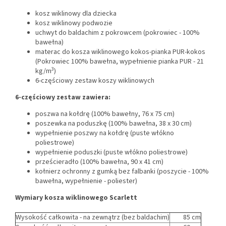
kosz wiklinowy dla dziecka
kosz wiklinowy podwozie
uchwyt do baldachim z pokrowcem (pokrowiec - 100%
bawełna)
materac do kosza wiklinowego kokos-pianka PUR-kokos
(Pokrowiec 100% bawełna, wypełnienie pianka PUR - 21
3
kg/m
)
6-częściowy zestaw koszy wiklinowych
6-częściowy zestaw zawiera:
poszwa na kołdrę (100% bawełny, 76 x 75 cm)
poszewka na poduszkę (100% bawełna, 38 x 30 cm)
wypełnienie poszwy na kołdrę (puste włókno
poliestrowe)
wypełnienie poduszki (puste włókno poliestrowe)
prześcieradło (100% bawełna, 90 x 41 cm)
kołnierz ochronny z gumką bez falbanki (poszycie - 100%
bawełna, wypełnienie - poliester)
Wymiary kosza wiklinowego Scarlett
Wysokość całkowita - na zewnątrz (bez baldachim)
85 cm