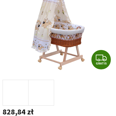
na
5
gwiazdek.
G
GRATIS
R
A
T
I
828,84 zł
S