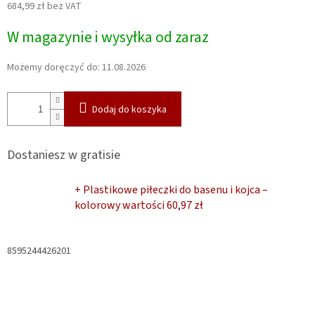
684,99 zł bez VAT
Cena
W magazynie i wysyłka od zaraz
jednostkowa:
Możemy doręczyć do:
11.08.2026
Dodaj do koszyka
Dostaniesz w gratisie
+ Plastikowe piłeczki do basenu i kojca –
kolorowy
wartości 60,97 zł
8595244426201