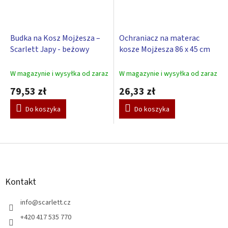
Budka na Kosz Mojżesza –
Ochraniacz na materac
Scarlett Japy - beżowy
kosze Mojżesza 86 x 45 cm
W magazynie i wysyłka od zaraz
W magazynie i wysyłka od zaraz
79,53 zł
26,33 zł
Do koszyka
Do koszyka
S
t
o
p
Kontakt
k
a
info
@
scarlett.cz
+420 417 535 770