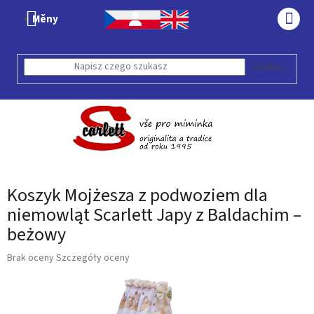
Przejść
Měny
do
KOS
treści
SZUKAJ
Koszyk Mojżesza z podwoziem dla
niemowląt Scarlett Japy z Baldachim –
beżowy
Średnia
Brak oceny
Szczegóły oceny
ocena
produktu
wynosi
0,0