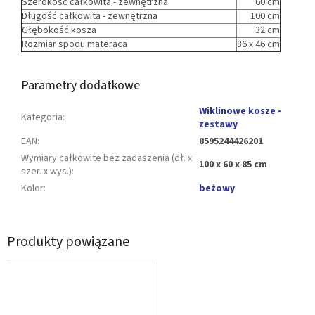
Szerokość całkowita - zewnętrzna
60 cm
Długość całkowita - zewnętrzna
100 cm
Głębokość kosza
32 cm
Rozmiar spodu materaca
86 x 46 cm
Parametry dodatkowe
Wiklinowe kosze -
Kategoria
:
zestawy
EAN
:
8595244426201
Wymiary całkowite bez zadaszenia (dł. x
100 x 60 x 85 cm
szer. x wys.)
:
Kolor
:
beżowy
Produkty powiązane