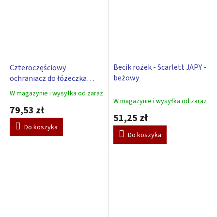
Becik rożek - Scarlett JAPY -
Czteroczęściowy
beżowy
ochraniacz do łóżeczka
Scarlett Nebula na
W magazynie i wysyłka od zaraz
Średnia
szczebelki – beżowy
W magazynie i wysyłka od zaraz
ocena
79,53 zł
produktu
51,25 zł
wynosi
Do koszyka
5,0
Do koszyka
na
5
gwiazdek.