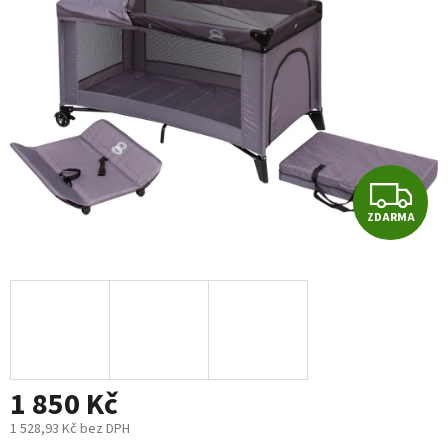
5
hvězdiček.
Z
ZDARMA
D
A
R
M
1 850 Kč
A
1 528,93 Kč bez DPH