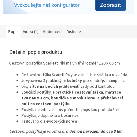
Popis
Videa (1)
Hodnocení
Diskuze
Detailní popis produktu
Cestovní postýlka Scarlett Piki má vnitřní rozměr 120 x 60 cm
Cestovní postýlka Scarlett Piky se velmi lehce skládá a rozkládá
Je vybavena
2
praktickými
kolečky
pro snadnější manipulaci
Díky
síťce na bocích
je dítě uvnitř vždy pod kontrolou
Součástí postýlky je
praktická cestovní taška, matrace
120 x 60 x 3 cm, boudička s moskitierou a přebalovací
pult na cestovní postýlku
Postýlka je vybavena bezpečnostní pojistkou proti složení
Postýlka je doplněna o boční vlez
Testováno dle evropských norem
Cestovní postýlka je vhodná pro děti
od narození do cca 3 let
.