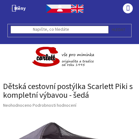
Přejít
Měny
na
NÁK
obsah
KOŠÍ
HLEDAT
Dětská cestovní postýlka Scarlett Piki s
kompletní výbavou - šedá
Průměrné
Neohodnoceno
Podrobnosti hodnocení
hodnocení
produktu
je
0,0
z