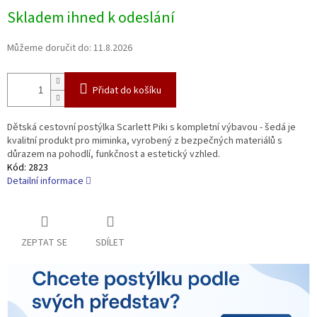
Měrná
Skladem ihned k odeslání
cena:
Můžeme doručit do:
11.8.2026
Přidat do košíku
Dětská cestovní postýlka Scarlett Piki s kompletní výbavou - šedá je
kvalitní produkt pro miminka, vyrobený z bezpečných materiálů s
důrazem na pohodlí, funkčnost a estetický vzhled.
Kód:
2823
Detailní informace
ZEPTAT SE
SDÍLET