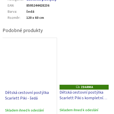
EAN
:
8595244428236
Barva
:
šedá
Rozměr
:
120 x 60 cm
ZDARMA
Z
D
Dětská cestovní postýlka
Dětská cestovní postýlka
A
Scarlett Piki s kompletní
Scarlett Piki - šedá
R
M
výbavou - černá
A
Skladem ihned k odeslání
Skladem ihned k odeslání