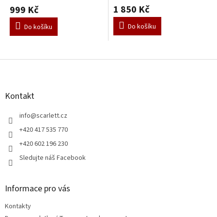
1 850 Kč
999 Kč
Do košíku
Do košíku
Z
á
p
a
Kontakt
t
í
info
@
scarlett.cz
+420 417 535 770
+420 602 196 230
Sledujte náš Facebook
Informace pro vás
Kontakty