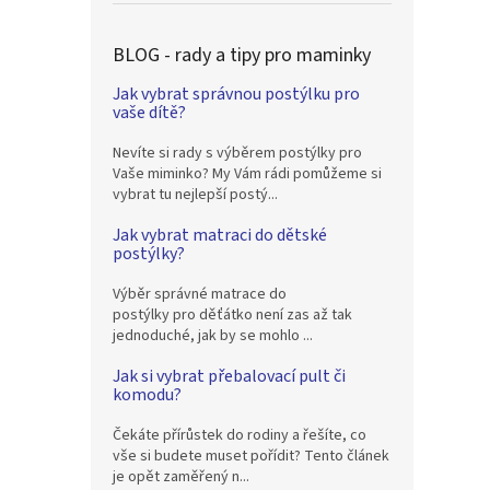
BLOG - rady a tipy pro maminky
Jak vybrat správnou postýlku pro
vaše dítě?
Nevíte si rady s výběrem postýlky pro
Vaše miminko? My Vám rádi pomůžeme si
vybrat tu nejlepší postý...
Jak vybrat matraci do dětské
postýlky?
Výběr správné matrace do
postýlky pro děťátko není zas až tak
jednoduché, jak by se mohlo ...
Jak si vybrat přebalovací pult či
komodu?
Čekáte přírůstek do rodiny a řešíte, co
vše si budete muset pořídit? Tento článek
je opět zaměřený n...