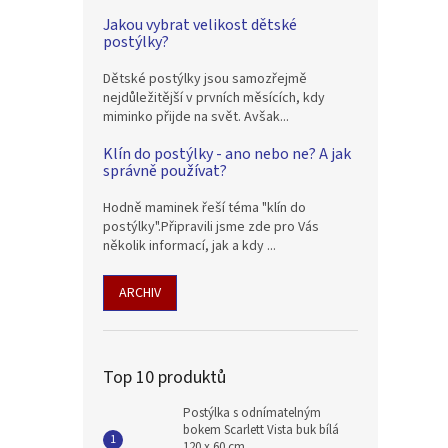
Jakou vybrat velikost dětské
postýlky?
Dětské postýlky jsou samozřejmě
nejdůležitější v prvních měsících, kdy
miminko přijde na svět. Avšak...
Klín do postýlky - ano nebo ne? A jak
správně používat?
Hodně maminek řeší téma "klín do
postýlky".Připravili jsme zde pro Vás
několik informací, jak a kdy ...
ARCHIV
Top 10 produktů
Postýlka s odnímatelným
bokem Scarlett Vista buk bílá
120 x 60 cm