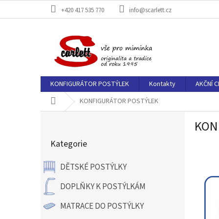
Přejít
+420 417 535 770
info@scarlett.cz
na
obsah
KONFIGURÁTOR POSTÝLEK
Kontakty
AKČNÍ C
Domů
KONFIGURÁTOR POSTÝLEK
P
KON
o
Přeskočit
s
Kategorie
kategorie
t
r
DĚTSKÉ POSTÝLKY
a
n
DOPLŇKY K POSTÝLKÁM
n
í
MATRACE DO POSTÝLKY
p