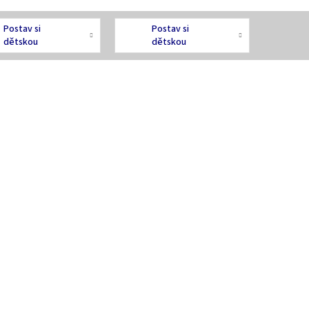
Postav si
Postav si
dětskou
dětskou
postýlku
postýlku s
kompletní
výbavou