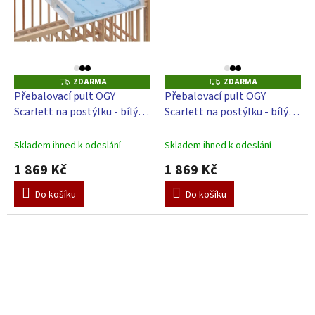
ZDARMA
ZDARMA
Z
Z
D
D
Přebalovací pult OGY
Přebalovací pult OGY
A
A
Scarlett na postýlku - bílý -
Scarlett na postýlku - bílý -
R
R
M
M
s přebalovací podložkou
s přebalovací podložkou
A
A
Slon - Modrý
Galaxy - béžová
Skladem ihned k odeslání
Skladem ihned k odeslání
1 869 Kč
1 869 Kč
Do košíku
Do košíku