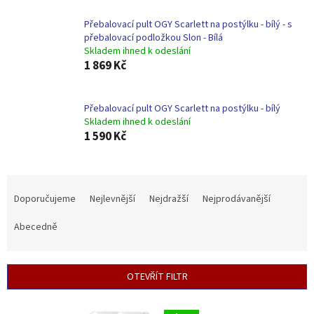
Přebalovací pult OGY Scarlett na postýlku - bílý - s
přebalovací podložkou Slon - Bílá
Skladem ihned k odeslání
1 869 Kč
Přebalovací pult OGY Scarlett na postýlku - bílý
Skladem ihned k odeslání
1 590 Kč
Ř
a
Doporučujeme
Nejlevnější
Nejdražší
Nejprodávanější
z
e
Abecedně
n
í
p
OTEVŘÍT FILTR
r
o
V