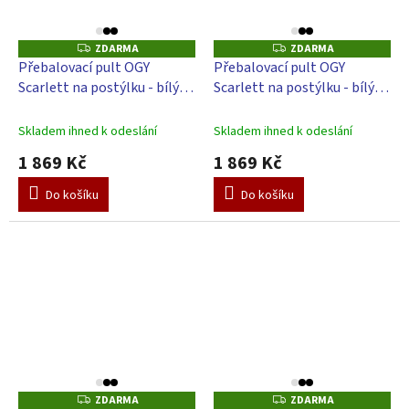
ZDARMA
ZDARMA
Z
Z
D
D
Přebalovací pult OGY
Přebalovací pult OGY
A
A
Scarlett na postýlku - bílý -
Scarlett na postýlku - bílý -
R
R
M
M
s přebalovací podložkou
s přebalovací podložkou
A
A
Galaxy - Modrá
Hvězdička - Bílá
Skladem ihned k odeslání
Skladem ihned k odeslání
1 869 Kč
1 869 Kč
Do košíku
Do košíku
ZDARMA
ZDARMA
Z
Z