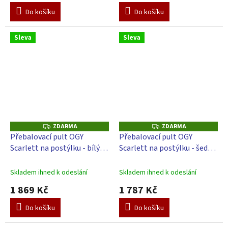
Do košíku
Do košíku
Sleva
Sleva
ZDARMA
ZDARMA
Z
Z
D
D
Přebalovací pult OGY
Přebalovací pult OGY
A
A
Scarlett na postýlku - bílý -
Scarlett na postýlku - šedý -
R
R
M
M
s přebalovací podložkou
s přebalovací podložkou
A
A
Galaxy - Růžová
Galaxy - Růžová
Skladem ihned k odeslání
Skladem ihned k odeslání
1 869 Kč
1 787 Kč
Do košíku
Do košíku