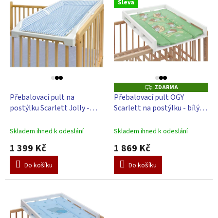
d
Sleva
ý
u
p
k
i
t
s
ů
p
r
o
d
ZDARMA
Z
u
D
Přebalovací pult na
Přebalovací pult OGY
A
k
postýlku Scarlett Jolly -
Scarlett na postýlku - bílý -
R
t
M
modrý
s přebalovací podložkou
A
ů
Galaxy - Zelená
Skladem ihned k odeslání
Skladem ihned k odeslání
1 399 Kč
1 869 Kč
Do košíku
Do košíku