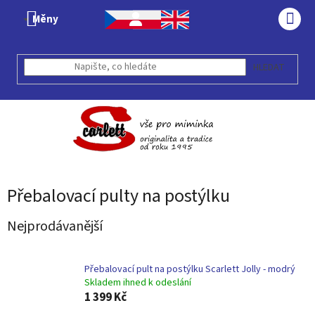
Přejít
Měny
na
NÁK
obsah
KOŠÍ
HLEDAT
Přebalovací pulty na postýlku
Nejprodávanější
Přebalovací pult na postýlku Scarlett Jolly - modrý
Skladem ihned k odeslání
1 399 Kč