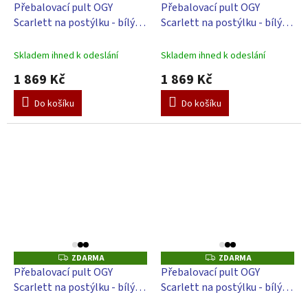
D
D
Přebalovací pult OGY
Přebalovací pult OGY
A
A
Scarlett na postýlku - bílý -
Scarlett na postýlku - bílý -
R
R
M
M
s přebalovací podložkou
s přebalovací podložkou
A
A
Slon - Bílá
Slon - béžová
Skladem ihned k odeslání
Skladem ihned k odeslání
1 869 Kč
1 869 Kč
Do košíku
Do košíku
ZDARMA
ZDARMA
Z
Z
D
D
Přebalovací pult OGY
Přebalovací pult OGY
A
A
Scarlett na postýlku - bílý -
Scarlett na postýlku - bílý -
R
R
M
M
s přebalovací podložkou
s přebalovací podložkou -
A
A