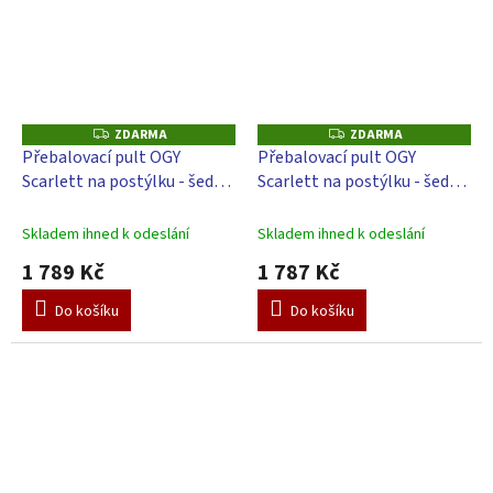
ZDARMA
ZDARMA
Z
Z
D
D
Přebalovací pult OGY
Přebalovací pult OGY
A
A
Scarlett na postýlku - šedý -
Scarlett na postýlku - šedý -
R
R
M
M
s přebalovací podložkou -
s přebalovací podložkou
A
A
bílá
Perla - Bílá
Skladem ihned k odeslání
Skladem ihned k odeslání
1 789 Kč
1 787 Kč
Do košíku
Do košíku