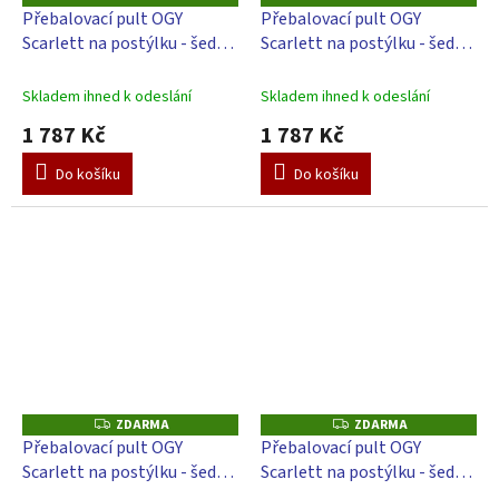
D
D
Přebalovací pult OGY
Přebalovací pult OGY
A
A
Scarlett na postýlku - šedý -
Scarlett na postýlku - šedý -
R
R
M
M
s přebalovací podložkou
s přebalovací podložkou
A
A
Hvězdička - Bílá
Galaxy - Modrý
Skladem ihned k odeslání
Skladem ihned k odeslání
1 787 Kč
1 787 Kč
Do košíku
Do košíku
ZDARMA
ZDARMA
Z
Z
D
D
Přebalovací pult OGY
Přebalovací pult OGY
A
A
Scarlett na postýlku - šedý -
Scarlett na postýlku - šedý -
R
R
M
M
s přebalovací podložkou
s přebalovací podložkou