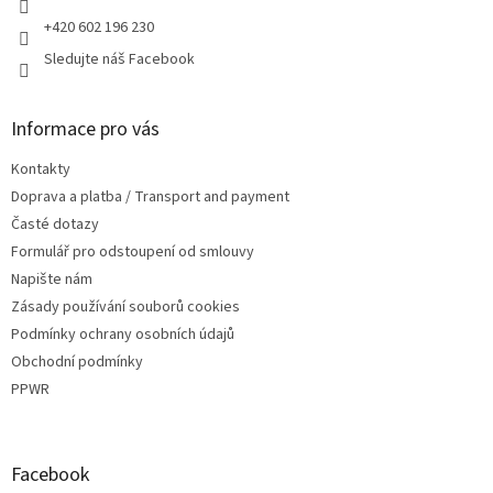
v
+420 602 196 230
ý
p
Sledujte náš Facebook
i
s
u
Informace pro vás
Kontakty
Doprava a platba / Transport and payment
Časté dotazy
Formulář pro odstoupení od smlouvy
Napište nám
Zásady používání souborů cookies
Podmínky ochrany osobních údajů
Obchodní podmínky
PPWR
Facebook