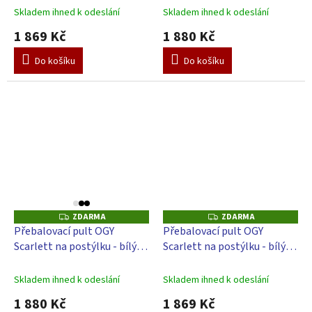
Perla - bílá
bílá
Skladem ihned k odeslání
Skladem ihned k odeslání
1 869 Kč
1 880 Kč
Do košíku
Do košíku
ZDARMA
ZDARMA
Z
Z
D
D
Přebalovací pult OGY
Přebalovací pult OGY
A
A
Scarlett na postýlku - bílý -
Scarlett na postýlku - bílý -
R
R
M
M
s přebalovací podložkou
s přebalovací podložkou
A
A
Algo
Oslík - bílá
Skladem ihned k odeslání
Skladem ihned k odeslání
1 880 Kč
1 869 Kč