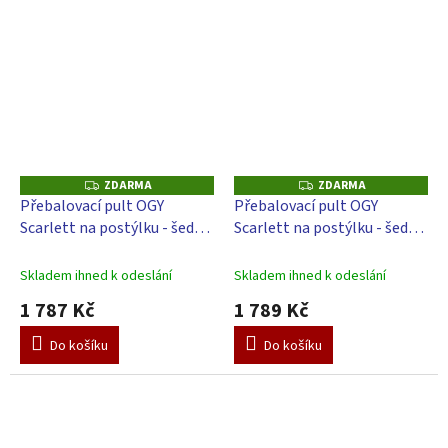
ZDARMA
ZDARMA
Z
Z
D
D
Přebalovací pult OGY
Přebalovací pult OGY
A
A
Scarlett na postýlku - šedý -
Scarlett na postýlku - šedý -
R
R
M
M
s přebalovací podložkou
s přebalovací podložkou
A
A
Oslík - bílý
Algo
Skladem ihned k odeslání
Skladem ihned k odeslání
1 787 Kč
1 789 Kč
Do košíku
Do košíku