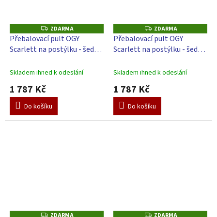
ZDARMA
ZDARMA
Z
Z
D
D
Přebalovací pult OGY
Přebalovací pult OGY
A
A
Scarlett na postýlku - šedý -
Scarlett na postýlku - šedý -
R
R
M
M
s přebalovací podložkou
s přebalovací podložkou
A
A
Slon - béžový
Slon - bílý
Skladem ihned k odeslání
Skladem ihned k odeslání
1 787 Kč
1 787 Kč
Do košíku
Do košíku
ZDARMA
ZDARMA
Z
Z