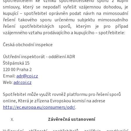
spotřebitelem ke vzniku spotřebitelského sporu z kupní
smlouvy, který se nepodaří vyřešit vzájemnou dohodou, je
kupující – spotřebitel oprávněn podat návrh na mimosoudní
řešení takového sporu určenému subjektu mimosoudního
řešení spotřebitelských sporů, kterým je pro případ
vzájemného vztahu prodávajícího a kupujícího – spotřebitele:
Česká obchodní inspekce
Ústřední inspektorát - oddělení ADR
Štěpánská 15
120 00 Praha 2
Email:
adr@coi.cz
Web:
adr.coi.cz
Spotřebitel může využít rovněž platformu pro řešení sporů
online, Která je zřízena Evropskou komisí na adrese
http://ec.europa.eu/consumers/odr/
.
Závěrečná ustanovení