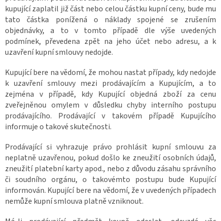
kupující zaplatil již část nebo celou částku kupní ceny, bude mu
tato částka ponížená o náklady spojené se zrušením
objednávky, a to v tomto případě dle výše uvedených
podmínek, převedena zpět na jeho účet nebo adresu, a k
uzavření kupní smlouvy nedojde.
Kupující bere na vědomí, že mohou nastat případy, kdy nedojde
k uzavření smlouvy mezi prodávajícím a Kupujícím, a to
zejména v případě, kdy Kupující objedná zboží za cenu
zveřejněnou omylem v důsledku chyby interního postupu
prodávajícího. Prodávající v takovém případě Kupujícího
informuje o takové skutečnosti.
Prodávající si vyhrazuje právo prohlásit kupní smlouvu za
neplatně uzavřenou, pokud došlo ke zneužití osobních údajů,
zneužití platební karty apod., nebo z důvodu zásahu správního
či soudního orgánu, o takovémto postupu bude Kupující
informován. Kupující bere na vědomí, že v uvedených případech
nemůže kupní smlouva platně vzniknout.