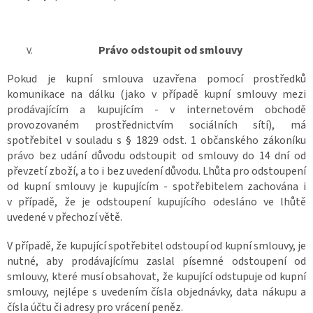
Právo odstoupit od smlouvy
Pokud je kupní smlouva uzavřena pomocí prostředků
komunikace na dálku (jako v případě kupní smlouvy mezi
prodávajícím a kupujícím - v internetovém obchodě
provozovaném prostřednictvím sociálních sítí), má
spotřebitel v souladu s § 1829 odst. 1 občanského zákoníku
právo bez udání důvodu odstoupit od smlouvy do 14 dní od
převzetí zboží, a to i bez uvedení důvodu. Lhůta pro odstoupení
od kupní smlouvy je kupujícím - spotřebitelem zachována i
v případě, že je odstoupení kupujícího odesláno ve lhůtě
uvedené v přechozí větě.
V případě, že kupující spotřebitel odstoupí od kupní smlouvy, je
nutné, aby prodávajícímu zaslal písemné odstoupení od
smlouvy, které musí obsahovat, že kupující odstupuje od kupní
smlouvy, nejlépe s uvedením čísla objednávky, data nákupu a
čísla účtu či adresy pro vrácení peněz.