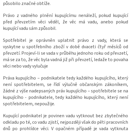
působilo značné obtíže.
Právo z vadného plnění kupujícímu nenáleží, pokud kupující
před převzetím věci věděl, že věc má vadu, anebo pokud
kupující vadu sám způsobil.
Spotřebitel je oprávněn uplatnit právo z vady, která se
vyskytne u spotřebního zboží v době dvaceti čtyř měsíců od
převzetí. Projeví-li se vada v průběhu jednoho roku od převzetí,
má se za to, že věc byla vadná již při převzetí, ledaže to povaha
věci nebo vady vylučuje
Práva kupujícího – podnikatele tedy každého kupujícího, který
není spotřebitelem, se řídí výlučně občanským zákoníkem,
žádné z výše nadepsaných práv kupujícího – spotřebitele se na
kupujícího - podnikatele, tedy každého kupujícího, který není
spotřebitelem, nepoužije.
Kupující podnikatel je povinen vadu vytknout bez zbytečného
odkladu po té, co vadu zjistí, nejpozději však do pěti pracovních
dnů po prohlídce věci. V opačném případě je vada vytknuta