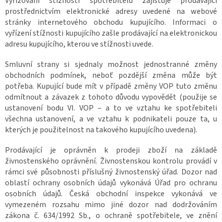
Vyřizování stížností spotřebitelů zajišťuje prodávající
prostřednictvím elektronické adresy uvedené na webové
stránky internetového obchodu kupujícího. Informaci o
vyřízení stížnosti kupujícího zašle prodávající na elektronickou
adresu kupujícího, kterou ve stížnosti uvede.
Smluvní strany si sjednaly možnost jednostranné změny
obchodních podmínek, neboť pozdější změna může být
potřeba. Kupující bude mít v případě změny VOP tuto změnu
odmítnout a závazek z tohoto důvodu vypovědět (použije se
ustanovení bodu VI. VOP – a to ve vztahu ke spotřebiteli
všechna ustanovení, a ve vztahu k podnikateli pouze ta, u
kterých je použitelnost na takového kupujícího uvedena).
Prodávající je oprávněn k prodeji zboží na základě
živnostenského oprávnění. Živnostenskou kontrolu provádí v
rámci své působnosti příslušný živnostenský úřad. Dozor nad
oblastí ochrany osobních údajů vykonává Úřad pro ochranu
osobních údajů. Česká obchodní inspekce vykonává ve
vymezeném rozsahu mimo jiné dozor nad dodržováním
zákona č. 634/1992 Sb., o ochraně spotřebitele, ve znění