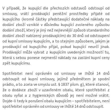
V případě, že kupující dle přechozích odstavců odstoupí od
smlouvy, vrátí prodávající peněžní prostředky přijaté od
kupujícího (kromě částky představující dodatečné náklady na
dodání zboží vzniklé v důsledku kupující zvoleného způsobu
dodání zboží, který je jiný než nejlevnější způsob standardního
dodání zboží nabízený prodávajícím) do 30 dnů od odstoupení
od kupní smlouvy kupujícím, a to stejným způsobem, jakým je
prodávající od kupujícího přijal, pokud kupující neurčí jinak.
Prodávající může vybrat z kupujícím uvedených možností tu,
která s sebou ponese nejmenší náklady na zaslání kupní ceny
zpět kupujícímu.
Spotřebitel není oprávněn od smlouvy ve lhůtě 14 dnů
odstoupit od kupní smlouvy, jejímž předmětem je spodní
prádlo, a to zcela ve smyslu ust. § 1837 písm. g), které stanoví,
že o dodávce zboží v uzavřeném obalu, které spotřebitel z
obalu vyňal a z hygienických důvodů jej není možné vrátit.
Dojde-li tedy k porušení obalu kupujícím – spotřebitelem, není
spotřebitel oprávněn od smlouvy ve lhůtě 14 dnů odstoupit.