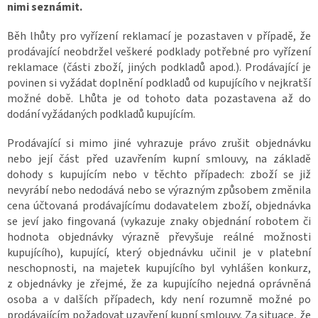
nimi seznámit.
Běh lhůty pro vyřízení reklamací je pozastaven v případě, že
prodávající neobdržel veškeré podklady potřebné pro vyřízení
reklamace (části zboží, jiných podkladů apod.). Prodávající je
povinen si vyžádat doplnění podkladů od kupujícího v nejkratší
možné době. Lhůta je od tohoto data pozastavena až do
dodání vyžádaných podkladů kupujícím.
Prodávající si mimo jiné vyhrazuje právo zrušit objednávku
nebo její část před uzavřením kupní smlouvy, na základě
dohody s kupujícím nebo v těchto případech: zboží se již
nevyrábí nebo nedodává nebo se výrazným způsobem změnila
cena účtovaná prodávajícímu dodavatelem zboží, objednávka
se jeví jako fingovaná (vykazuje znaky objednání robotem či
hodnota objednávky výrazně převyšuje reálné možnosti
kupujícího), kupující, který objednávku učinil je v platební
neschopnosti, na majetek kupujícího byl vyhlášen konkurz,
z objednávky je zřejmé, že za kupujícího nejedná oprávněná
osoba a v dalších případech, kdy není rozumně možné po
prodávajícím požadovat uzavření kupní smlouvy. Za situace, že