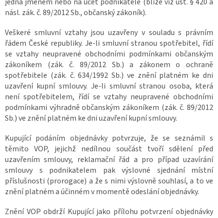
jedná jménem nebo na účet podnikatele (blíže viz ust. § 420 a
násl. zák. č. 89/2012 Sb., občanský zákoník).
Veškeré smluvní vztahy jsou uzavřeny v souladu s právním
řádem České republiky. Je-li smluvní stranou spotřebitel, řídí
se vztahy neupravené obchodními podmínkami občanským
zákoníkem (zák. č. 89/2012 Sb.) a zákonem o ochraně
spotřebitele (zák. č. 634/1992 Sb.) ve znění platném ke dni
uzavření kupní smlouvy. Je-li smluvní stranou osoba, která
není spotřebitelem, řídí se vztahy neupravené obchodními
podmínkami výhradně občanským zákoníkem (zák. č. 89/2012
Sb.) ve znění platném ke dni uzavření kupní smlouvy.
Kupující podáním objednávky potvrzuje, že se seznámil s
těmito VOP, jejichž nedílnou součást tvoří sdělení před
uzavřením smlouvy, reklamační řád a pro případ uzavírání
smlouvy s podnikatelem pak výslovné sjednání místní
příslušnosti (prorogace)
a že s nimi výslovně souhlasí, a to ve
znění platném a účinném v momentě odeslání objednávky.
Znění VOP obdrží Kupující jako přílohu potvrzení objednávky