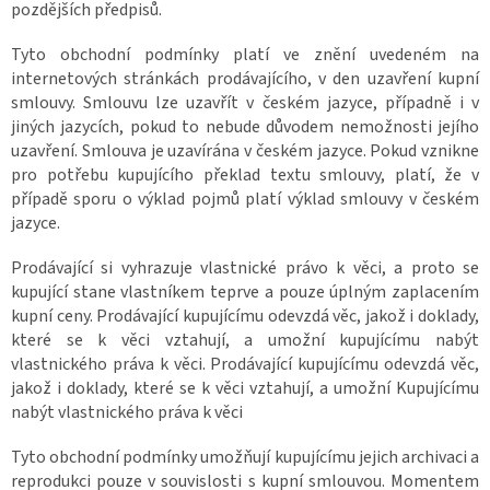
pozdějších předpisů.
Tyto obchodní podmínky platí ve znění uvedeném na
internetových stránkách prodávajícího, v den uzavření kupní
smlouvy. Smlouvu lze uzavřít v českém jazyce, případně i v
jiných jazycích, pokud to nebude důvodem nemožnosti jejího
uzavření. Smlouva je uzavírána v českém jazyce. Pokud vznikne
pro potřebu kupujícího překlad textu smlouvy, platí, že v
případě sporu o výklad pojmů platí výklad smlouvy v českém
jazyce.
Prodávající si vyhrazuje vlastnické právo k věci, a proto se
kupující stane vlastníkem teprve a pouze úplným zaplacením
kupní ceny. Prodávající kupujícímu odevzdá věc, jakož i doklady,
které se k věci vztahují, a umožní kupujícímu nabýt
vlastnického práva k věci. Prodávající kupujícímu odevzdá věc,
jakož i doklady, které se k věci vztahují, a umožní Kupujícímu
nabýt vlastnického práva k věci
Tyto obchodní podmínky umožňují kupujícímu jejich archivaci a
reprodukci pouze v souvislosti s kupní smlouvou. Momentem