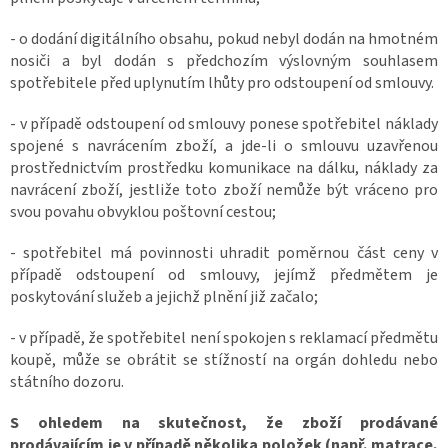
- o dodání digitálního obsahu, pokud nebyl dodán na hmotném
nosiči a byl dodán s předchozím výslovným souhlasem
spotřebitele před uplynutím lhůty pro odstoupení od smlouvy.
- v případě odstoupení od smlouvy ponese spotřebitel náklady
spojené s navrácením zboží, a jde-li o smlouvu uzavřenou
prostřednictvím prostředku komunikace na dálku, náklady za
navrácení zboží, jestliže toto zboží nemůže být vráceno pro
svou povahu obvyklou poštovní cestou;
- spotřebitel má povinnosti uhradit poměrnou část ceny v
případě odstoupení od smlouvy, jejímž předmětem je
poskytování služeb a jejichž plnění již začalo;
- v případě, že spotřebitel není spokojen s reklamací předmětu
koupě, může se obrátit se stížností na orgán dohledu nebo
státního dozoru.
S ohledem na skutečnost, že zboží prodávané
prodávajícím je v případě několika položek (např. matrace,