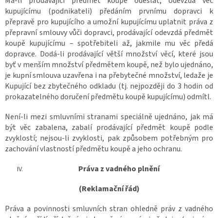
Má-li prodávající předmět koupě odeslat, odevzdá věc
kupujícímu (podnikateli) předáním prvnímu dopravci k
přepravě pro kupujícího a umožní kupujícímu uplatnit práva z
přepravní smlouvy vůči dopravci, prodávající odevzdá předmět
koupě kupujícímu – spotřebiteli až, jakmile mu věc předá
dopravce. Dodá-li prodávající větší množství věcí, které jsou
byť v menším množství předmětem koupě, než bylo ujednáno,
je kupní smlouva uzavřena i na přebytečné množství, ledaže je
Kupující bez zbytečného odkladu (tj. nejpozději do 3 hodin od
prokazatelného doručení předmětu koupě kupujícímu) odmítl.
Není-li mezi smluvními stranami speciálně ujednáno, jak má
být věc zabalena, zabalí prodávající předmět koupě podle
zvyklostí; nejsou-li zvyklosti, pak způsobem potřebným pro
zachování vlastností předmětu koupě a jeho ochranu.
Práva z vadného plnění
(Reklamační řád)
Práva a povinnosti smluvních stran ohledně práv z vadného