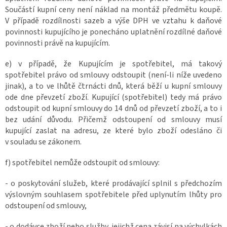
Součástí kupní ceny není náklad na montáž předmětu koupě.
V případě rozdílnosti sazeb a výše DPH ve vztahu k daňové
povinnosti kupujícího je ponecháno uplatnění rozdílné daňové
povinnosti právě na kupujícím.
e) v případě, že Kupujícím je spotřebitel, má takový
spotřebitel právo od smlouvy odstoupit (není-li níže uvedeno
jinak), a to ve lhůtě čtrnácti dnů, která běží u kupní smlouvy
ode dne převzetí zboží. Kupující (spotřebitel) tedy má právo
odstoupit od kupní smlouvy do 14 dnů od převzetí zboží, a to i
bez udání důvodu. Přičemž odstoupení od smlouvy musí
kupující zaslat na adresu, ze které bylo zboží odesláno či
v souladu se zákonem.
f) spotřebitel nemůže odstoupit od smlouvy:
- o poskytování služeb, které prodávající splnil s předchozím
výslovným souhlasem spotřebitele před uplynutím lhůty pro
odstoupení od smlouvy,
- o dodávce zboží nebo služby, jejichž cena závisí na výchylkách