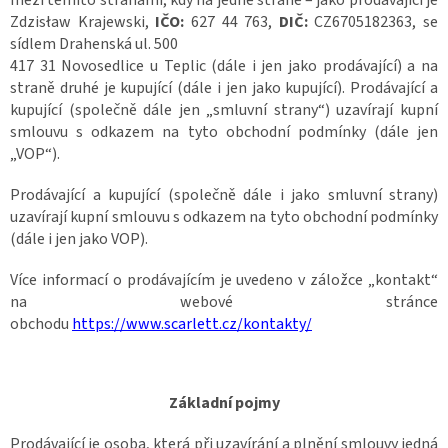
Zdzisław Krajewski,
IČO:
627 44 763,
DIČ:
CZ6705182363, se
sídlem Drahenská ul. 500
417 31 Novosedlice u Teplic (dále i jen jako prodávající) a na
straně druhé je kupující (dále i jen jako kupující). Prodávající a
kupující (společně dále jen „smluvní strany“) uzavírají kupní
smlouvu s odkazem na tyto obchodní podmínky (dále jen
„VOP“).
Prodávající a kupující (společně dále i jako smluvní strany)
uzavírají kupní smlouvu s odkazem na tyto obchodní podmínky
(dále i jen jako VOP).
Více informací o prodávajícím je uvedeno v záložce „kontakt“
na webové stránce
obchodu
https://www.scarlett.cz/kontakty/
Základní pojmy
Prodávající je osoba, která při uzavírání a plnění smlouvy jedná