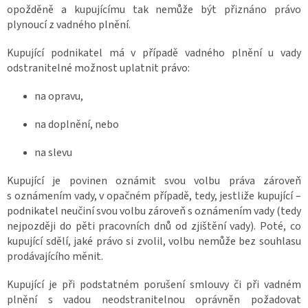
opožděně a kupujícímu tak nemůže být přiznáno právo
plynoucí z vadného plnění.
Kupující podnikatel má v případě vadného plnění u vady
odstranitelné možnost uplatnit právo:
na opravu,
na doplnění, nebo
na slevu
Kupující je povinen oznámit svou volbu práva zároveň
s oznámením vady, v opačném případě, tedy, jestliže kupující –
podnikatel neučiní svou volbu zároveň s oznámením vady (tedy
nejpozději do pěti pracovních dnů od zjištění vady). Poté, co
kupující sdělí, jaké právo si zvolil, volbu nemůže bez souhlasu
prodávajícího měnit.
Kupující je při podstatném porušení smlouvy či při vadném
plnění s vadou neodstranitelnou oprávněn požadovat