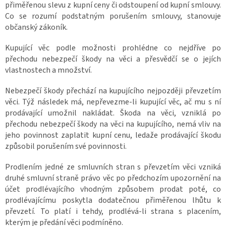
přiměřenou slevu z kupní ceny či odstoupení od kupní smlouvy.
Co se rozumí podstatným porušením smlouvy, stanovuje
občanský zákoník.
Kupující věc podle možnosti prohlédne co nejdříve po
přechodu nebezpečí škody na věci a přesvědčí se o jejích
vlastnostech a množství.
Nebezpečí škody přechází na kupujícího nejpozději převzetím
věci. Týž následek má, nepřevezme-li kupující věc, ač mu s ní
prodávající umožnil nakládat. Škoda na věci, vzniklá po
přechodu nebezpečí škody na věci na kupujícího, nemá vliv na
jeho povinnost zaplatit kupní cenu, ledaže prodávající škodu
způsobil porušením své povinnosti.
Prodlením jedné ze smluvních stran s převzetím věci vzniká
druhé smluvní straně právo věc po předchozím upozornění na
účet prodlévajícího vhodným způsobem prodat poté, co
prodlévajícímu poskytla dodatečnou přiměřenou lhůtu k
převzetí. To platí i tehdy, prodlévá-li strana s placením,
kterým je předání věci podmíněno.