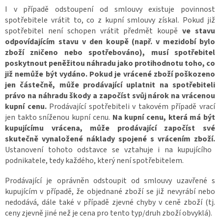
I v případě odstoupení od smlouvy existuje povinnost
spotřebitele vrátit to, co z kupní smlouvy získal. Pokud již
spotřebitel není schopen vrátit předmět koupě
ve stavu
odpovídajícím stavu v den koupě (např. v mezidobí bylo
zboží zničeno nebo spotřebováno), musí spotřebitel
poskytnout peněžitou náhradu jako protihodnotu toho, co
již nemůže být vydáno. Pokud je vrácené zboží poškozeno
jen částečně, může prodávající uplatnit na spotřebiteli
právo na náhradu škody a započíst svůj nárok na vrácenou
kupní cenu.
Prodávající spotřebiteli v takovém případě vrací
jen takto sníženou kupní cenu.
Na kupní cenu, která má být
kupujícímu vrácena, může prodávající započíst své
skutečně vynaložené náklady spojené s vrácením zboží.
Ustanovení tohoto odstavce se vztahuje i na kupujícího
podnikatele, tedy každého, který není spotřebitelem.
Prodávající je oprávněn odstoupit od smlouvy uzavřené s
kupujícím v případě, že objednané zboží se již nevyrábí nebo
nedodává, dále také v případě zjevné chyby v ceně zboží (tj.
ceny zjevně jiné než je cena pro tento typ/druh zboží obvyklá).