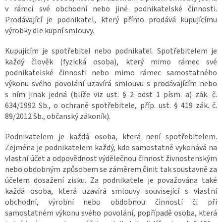
v rámci své obchodní nebo jiné podnikatelské činnosti.
Prodávající je podnikatel, který přímo prodává kupujícímu
výrobky dle kupní smlouvy.
Kupujícím je spotřebitel nebo podnikatel. Spotřebitelem je
každý člověk (fyzická osoba), který mimo rámec své
podnikatelské činnosti nebo mimo rámec samostatného
výkonu svého povolání uzavírá smlouvu s prodávajícím nebo
s ním jinak jedná (blíže viz ust. § 2 odst 1 písm. a) zák. č.
634/1992 Sb., o ochraně spotřebitele, příp. ust. § 419 zák. č.
89/2012 Sb., občanský zákoník).
Podnikatelem je každá osoba, která není spotřebitelem.
Zejména je podnikatelem každý, kdo samostatně vykonává na
vlastní účet a odpovědnost výdělečnou činnost živnostenským
nebo obdobným způsobem se záměrem činit tak soustavně za
účelem dosažení zisku. Za podnikatele je považována také
každá osoba, která uzavírá smlouvy související s vlastní
obchodní, výrobní nebo obdobnou činností či při
samostatném výkonu svého povolání, popřípadě osoba, která