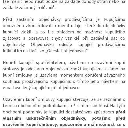
lze měnit nebo rušit pouze na základě dohody stran nebo na
základě zákonných důvodů.
Před zasláním objednávky prodávajícímu je kupujícímu
umožněno zkontrolovat a měnit údaje, které do objednávky
kupující vložil, a to i s ohledem na možnost kupujícího
zjišťovat a opravovat chyby vzniklé při zadávání dat do
objednávky. Objednávku odešle kupující prodávajícímu
kliknutím na tlačítko „Odeslat objednávku".
Není-li kupující spotřebitelem, návrhem na uzavření kupní
smlouvy je odeslaná objednávka zboží kupujícím a samotná
kupní smlouva je uzavřena momentem doručení závazného
souhlasu prodávajícího kupujícímu s tímto jeho návrhem na
email uvedený kupujícím při objednávce.
Uzavřením kupní smlouvy kupující stvrzuje, že se seznámil s
těmito obchodními podmínkami, a že s nimi souhlasí. Na tyto
obchodní podmínky je kupující dostatečným způsobem
před
vlastním uskutečněním objednávky, potažmo před
uzavřením kupní smlouvy, upozorněn a má možnost se s