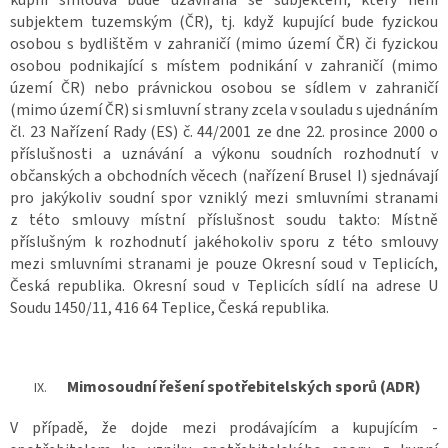
subjektem tuzemským (ČR), tj. když kupující bude fyzickou
osobou s bydlištěm v zahraničí (mimo území ČR) či fyzickou
osobou podnikající s místem podnikání v zahraničí (mimo
území ČR) nebo právnickou osobou se sídlem v zahraničí
(mimo území ČR) si smluvní strany zcela v souladu s ujednáním
čl. 23 Nařízení Rady (ES) č. 44/2001 ze dne 22. prosince 2000 o
příslušnosti a uznávání a výkonu soudních rozhodnutí v
občanských a obchodních věcech (nařízení Brusel I) sjednávají
pro jakýkoliv soudní spor vzniklý mezi smluvními stranami
z této smlouvy místní příslušnost soudu takto: Místně
příslušným k rozhodnutí jakéhokoliv sporu z této smlouvy
mezi smluvními stranami je pouze Okresní soud v Teplicích,
Česká republika. Okresní soud v Teplicích sídlí na adrese U
Soudu 1450/11, 416 64 Teplice, Česká republika.
Mimosoudní řešení spotřebitelských sporů (ADR)
V případě, že dojde mezi prodávajícím a kupujícím -