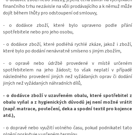
finančního trhu nezávisle na vůli prodávajícího a k němuž může
dojít během lhůty pro odstoupení od smlouvy,
- o dodávce zboží, které bylo upraveno podle přání
spotřebitele nebo pro jeho osobu,
- o dodávce zboží, které podléhá rychlé zkáze, jakož i zboží,
které bylo po dodání nenávratně smíseno s jiným zbožím,
- o opravě nebo údržbě provedené v místě určeném
spotřebitelem na jeho žádost; to však neplatí v případě
následného provedení jiných než vyžádaných oprav či dodání
jiných než vyžádaných náhradních dílů,
- o dodávce zboží v uzavřeném obalu, které spotřebitel z
obalu vyňal a z hygienických důvodů jej není možné vrátit
(např. matrace, povlečení, deka a spodní textil pro kojence
atd.),
- o dopravě nebo využití volného času, pokud podnikatel tato
plnění poskytuje v určeném termínu,