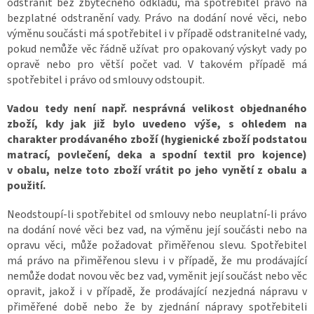
odstranit bez zbytečného odkladu, má spotřebitel právo na
bezplatné odstranění vady. Právo na dodání nové věci, nebo
výměnu součásti má spotřebitel i v případě odstranitelné vady,
pokud nemůže věc řádně užívat pro opakovaný výskyt vady po
opravě nebo pro větší počet vad. V takovém případě má
spotřebitel i právo od smlouvy odstoupit.
Vadou tedy není např. nesprávná velikost objednaného
zboží, kdy jak již bylo uvedeno výše, s ohledem na
charakter prodávaného zboží (hygienické zboží podstatou
matrací, povlečení, deka a spodní textil pro kojence)
v obalu, nelze toto zboží vrátit po jeho vynětí z obalu a
použití.
Neodstoupí-li spotřebitel od smlouvy nebo neuplatní-li právo
na dodání nové věci bez vad, na výměnu její součásti nebo na
opravu věci, může požadovat přiměřenou slevu. Spotřebitel
má právo na přiměřenou slevu i v případě, že mu prodávající
nemůže dodat novou věc bez vad, vyměnit její součást nebo věc
opravit, jakož i v případě, že prodávající nezjedná nápravu v
přiměřené době nebo že by zjednání nápravy spotřebiteli