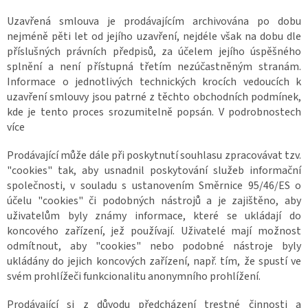
Uzavřená smlouva je prodávajícím archivována po dobu
nejméně pěti let od jejího uzavření, nejdéle však na dobu dle
příslušných právních předpisů, za účelem jejího úspěšného
splnění a není přístupná třetím nezúčastněným stranám.
Informace o jednotlivých technických krocích vedoucích k
uzavření smlouvy jsou patrné z těchto obchodních podmínek,
kde je tento proces srozumitelně popsán. V podrobnostech
více
Prodávající může dále při poskytnutí souhlasu zpracovávat tzv.
"cookies" tak, aby usnadnil poskytování služeb informační
společnosti, v souladu s ustanovením Směrnice 95/46/ES o
účelu "cookies" či podobných nástrojů a je zajištěno, aby
uživatelům byly známy informace, které se ukládají do
koncového zařízení, jež používají. Uživatelé mají možnost
odmítnout, aby "cookies" nebo podobné nástroje byly
ukládány do jejich koncových zařízení, např. tím, že spustí ve
svém prohlížeči funkcionalitu anonymního prohlížení.
Prodávající si z důvodu předcházení trestné činnosti a