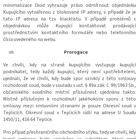
minimalizace škod vyhrazuje právo odmítnout objednávku
Kupujícího vytvářenou z blokované IP adresy, v případě že je
tato IP adresa na tzv. blacklistu. V případě problémů s
objednávkou může Kupující kontaktovat prodávající
prostřednictvím kontaktního formuláře nebo telefonního
čísla uvedeného na webu.
Prorogace
Ve chvíli, kdy na straně kupujícího vystupuje kupující
podnikatel, tedy každý kupující, který není spotřebitelem,
ujednali, že ve chvíli, kdy bude spor vzniklý z této smlouvy
rozhodovat soud, bude v souladu s ust. § 89a zák. č. 99/1963 Sb.,
občanského soudního místní příslušnost ujednána takto:
Místně příslušným k rozhodnutí jakéhokoliv sporu z této
smlouvy mezi smluvními stranami je pouze Okresní soud v
Teplicích. Okresní soud v Teplicích sídlí na adrese U Soudu
1450/11, 416 64 Teplice.
Pro případ přeshraničního obchodního styku, tedy ve chvíli, kdy
kupní smlouva bude uzavírána se subjektem, který není