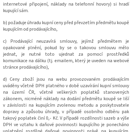
internetové připojení, náklady na telefonní hovory) si hradí
kupující sám.
b) požaduje úhradu kupní ceny před převzetím předmětu koupě
kupujícím od prodávajícího,
c) Prodávající neuzavírá smlouvy, jejímž předmětem je
opakované plnění, pokud by se o takovou smlouvu mělo
jednat, je nutné toto ujednat za pomocí prostředků
komunikace na dálku (tj. emailem, který je uveden na webové
stránce prodávajícího),
d) Ceny zboží jsou na webu provozovaném prodávajícím
uváděny včetně DPH platného v době uzavírání kupní smlouvy
na území ČR, včetně veškerých poplatků stanovených
zákonem, nicméně náklady na dodání předmětu koupě se liší
v závislosti na kupujícím zvolenou metodu a poskytovatele
dopravy a způsobu úhrady, v případě osobního odběru pak
takový poplatek činí 0,- Kč. V případě rozdílnosti sazeb a výše
DPH ve vztahu k daňové povinnosti kupujícího je ponecháno
uplatnění rozdílné daňové povinnosti právě na kupujícím.