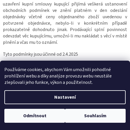
uzavření kupní smlouvy kupující přijímá veškerá ustanovení
obchodních podmínek ve znění platném v den odeslání
objednávky včetně ceny objednaného zboží uvedenou v
potvrzené objednávce, nebylo-li v konkrétním případě
prokazatelně dohodnuto jinak. Prodávající splní povinnost
odevzdat věc kupujícímu, umožní-li mu nakládat s věcí v místě
plnění a včas mu to oznámí.
Tyto podmínky jsou účinné od 2.4.2025
Z
Používáme cookies, abychom Vám umožnili pohodlné
á
prohlížení webu a díky analýze provozu webu neustále
p
zlepšovali jeho funkce, výkon a použitelnost.
a
Kontakt
t
í
info
@
scarlett.cz
Nastavení
+420 417 535 770
+420 602 196 230
Odmítnout
Souhlasím
Sledujte náš Facebook