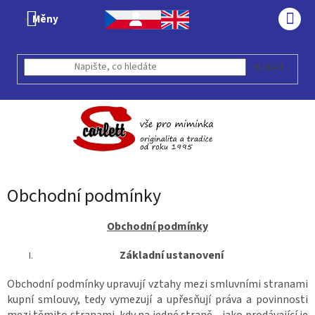
Přejít
Měny
na
NÁK
obsah
KOŠÍ
HLEDAT
Obchodní podmínky
Obchodní podmínky
Základní ustanovení
Obchodní podmínky upravují vztahy mezi smluvními stranami
kupní smlouvy, tedy vymezují a upřesňují práva a povinnosti
mezi těmito stranami, kdy na jedné straně – jako prodávající je