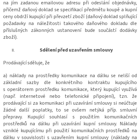
na jím zadanou emailovou adresu při odeslání objednávky,
přičemž daňový doklad se specifikací předmětu koupě a kupní
ceny obdrží kupující při převzetí zboží (daňový doklad splňující
požadavky na náležitosti takového daňového dokladu dle
příslušných zákonných ustanovení bude součástí dodávky
zboží).
Sdělení před uzavřením smlouvy
Prodávající sděluje, že
a) náklady na prostředky komunikace na dálku se neliší od
základní sazby dle konkrétního kontraktu kupujícího
s operátorem prostředku komunikace, který kupující využívá
(např. internetové nebo telefonické připojení), tzn. že
prodávající si za komunikaci při uzavírání smlouvy si neúčtuje
žádné další poplatky, to se ovšem netýká příp. smluvní
přepravy. Kupující souhlasí s použitím komunikačních
prostředků na dálku při uzavírání kupní smlouvy. Náklady
vzniklé kupujícímu při použití komunikačních prostředků na
dálku v souvislosti s uzavřením kupní smlouvy (náklady na