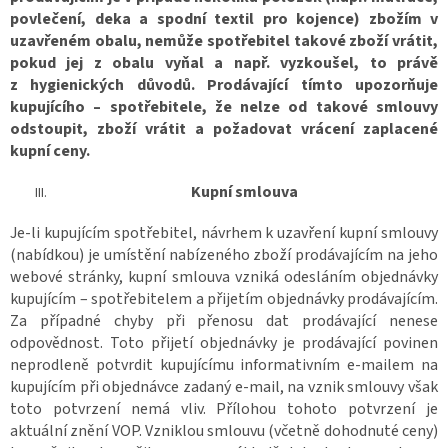
povlečení, deka a spodní textil pro kojence) zbožím v
uzavřeném obalu, nemůže spotřebitel takové zboží vrátit,
pokud jej z obalu vyňal a např. vyzkoušel, to právě
z hygienických důvodů. Prodávající tímto upozorňuje
kupujícího – spotřebitele, že nelze od takové smlouvy
odstoupit, zboží vrátit a požadovat vrácení zaplacené
kupní ceny.
Kupní smlouva
Je-li kupujícím spotřebitel, návrhem k uzavření kupní smlouvy
(nabídkou) je umístění nabízeného zboží prodávajícím na jeho
webové stránky, kupní smlouva vzniká odesláním objednávky
kupujícím – spotřebitelem a přijetím objednávky prodávajícím.
Za případné chyby při přenosu dat prodávající nenese
odpovědnost. Toto přijetí objednávky je prodávající povinen
neprodleně potvrdit kupujícímu informativním e-mailem na
kupujícím při objednávce zadaný e-mail, na vznik smlouvy však
toto potvrzení nemá vliv. Přílohou tohoto potvrzení je
aktuální znění VOP. Vzniklou smlouvu (včetně dohodnuté ceny)