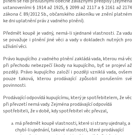
plnění se řídí příslušnými obecně závaznými předpisy (zejména
ustanoveními § 1914 až 1925, § 2099 až 2117 a § 2161 až 2174
zákona č. 89/2012 Sb., občanského zákoníku ve znění platném
ke dni uplatnění práv z vadného plnění).
Předmět koupě je vadný, nemá-li sjednané vlastnosti. Za vadu
se považuje i plnění jiné věci a vady v dokladech nutných pro
užívání věci.
Právo kupujícího z vadného plnění zakládá vada, kterou má věc
při přechodu nebezpečí škody na kupujícího, byť se projeví až
později. Právo kupujícího založí i později vzniklá vada, ovšem
pouze taková, kterou prodávající způsobil porušením své
povinnosti.
Prodávající odpovídá kupujícímu, který je spotřebitelem, že věc
při převzetí nemá vady. Zejména prodávající odpovídá
spotřebiteli, že v době, kdy spotřebitel věc převzal,
má předmět koupě vlastnosti, které si strany ujednaly, a
chybí-li ujednání, takové vlastnosti, které prodávající