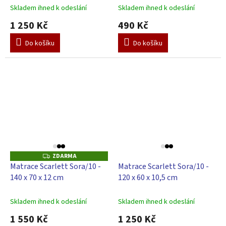
Skladem ihned k odeslání
Skladem ihned k odeslání
1 250 Kč
490 Kč
Do košíku
Do košíku
ZDARMA
Z
D
Matrace Scarlett Sora/10 -
Matrace Scarlett Sora/10 -
A
140 x 70 x 12 cm
120 x 60 x 10,5 cm
R
M
A
Skladem ihned k odeslání
Skladem ihned k odeslání
1 550 Kč
1 250 Kč