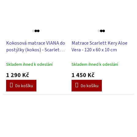
Kokosová matrace VIANA do
Matrace Scarlett Kery Aloe
postýlky (kokos) - Scarlett
Vera - 120 x 60 x 10 cm
120 x 60 x 6 cm
Skladem ihned k odeslání
Skladem ihned k odeslání
1 290 Kč
1 450 Kč
Do košíku
Do košíku