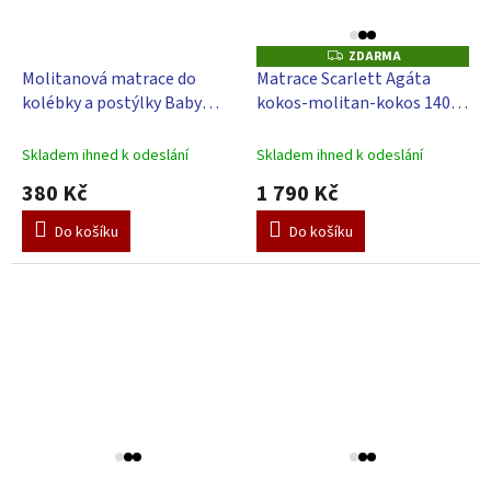
ZDARMA
Z
D
Molitanová matrace do
Matrace Scarlett Agáta
A
kolébky a postýlky Baby
kokos-molitan-kokos 140 x
R
M
Scarlett - 90 x 41 x 6 cm
70 x 11,5 cm
A
Skladem ihned k odeslání
Skladem ihned k odeslání
380 Kč
1 790 Kč
Do košíku
Do košíku