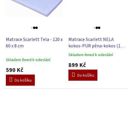
Matrace Scarlett Tela - 120 x
Matrace Scarlett NELA
60 x 8 cm
kokos-PUR pěna-kokos (120
x 60 x 8 cm)
Skladem ihned k odeslání
Průměrné
Skladem ihned k odeslání
hodnocení
899 Kč
produktu
590 Kč
je
Do košíku
5,0
Do košíku
z
5
hvězdiček.