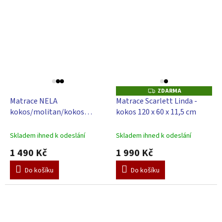
ZDARMA
Z
D
Matrace NELA
Matrace Scarlett Linda -
A
kokos/molitan/kokos
kokos 120 x 60 x 11,5 cm
R
M
Scarlett 140 x 70 x 8cm
A
Skladem ihned k odeslání
Skladem ihned k odeslání
1 490 Kč
1 990 Kč
Do košíku
Do košíku