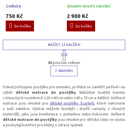
A
2 měsíce
Skladem ihned k odeslání
750 Kč
2 900 Kč
Do košíku
Do košíku
NAČÍST 11 DALŠÍCH
S
1
2
t
O
r
35
položek celkem
v
á
l
NAHORU
n
á
k
o
d
v
a
Pokud pořizujete postýlku pro miminko, je třeba se zaměřit pečlivě i na
á
c
výběr
dětské matrace do postýlky
. Nabízíme kvalitní kousky
n
í
v klasických rozměrech 120 x 60 cm nebo 140 x 70 cm a dalších. Veškeré
í
p
matrace jsou vhodné pro
dětské postýlky Scarlett
, které naleznete
r
v naší nabídce. Vybírat můžete levnější i dražší varianty z různých
v
materiálů, jako jsou kombinace s pohankou nebo kokosem. Veškeré
k
dětské matrace do postýlky
jsou vhodné pro dětská záda ve vývinu
y
a poskytují komfort pro klidný a zdravý spánek.