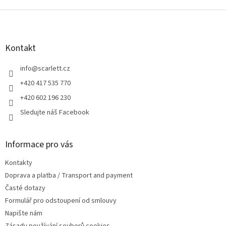
v
Z
ý
p
á
i
p
s
a
Kontakt
u
t
í
info
@
scarlett.cz
+420 417 535 770
+420 602 196 230
Sledujte náš Facebook
Informace pro vás
Kontakty
Doprava a platba / Transport and payment
Časté dotazy
Formulář pro odstoupení od smlouvy
Napište nám
Zásady používání souborů cookies