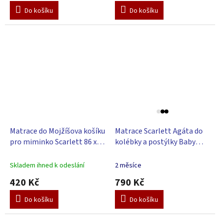
Do košíku
Do košíku
Matrace do Mojžíšova košíku
Matrace Scarlett Agáta do
pro miminko Scarlett 86 x
kolébky a postýlky Baby
46 x 6 cm
Scarlett kokos-molitan-
kokos 90 x 41 x 8 cm
Skladem ihned k odeslání
2 měsíce
420 Kč
790 Kč
Do košíku
Do košíku