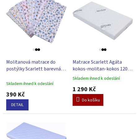
d
ý
u
p
k
i
t
s
ů
p
r
o
d
u
Molitanová matrace do
Matrace Scarlett Agáta
k
postýlky Scarlett barevná,
kokos-molitan-kokos 120 x
t
120 x 60 x 5,2 cm
60 x 11,5 cm
Skladem ihned k odeslání
ů
Průměrné
Skladem ihned k odeslání
hodnocení
1 290 Kč
produktu
390 Kč
je
Do košíku
5,0
DETAIL
z
5
hvězdiček.