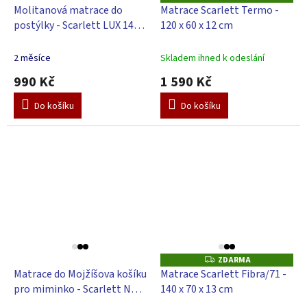
D
Molitanová matrace do
Matrace Scarlett Termo -
A
postýlky - Scarlett LUX 140 x
120 x 60 x 12 cm
R
M
70 x 8 cm
A
2 měsíce
Skladem ihned k odeslání
990 Kč
1 590 Kč
Do košíku
Do košíku
ZDARMA
Z
D
Matrace do Mojžíšova košíku
Matrace Scarlett Fibra/71 -
A
pro miminko - Scarlett Nela
140 x 70 x 13 cm
R
M
86 x 46 x 8 cm