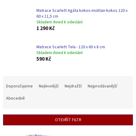
Matrace Scarlett Agáta kokos-molitan-kokos 120 x
60 x 11,5 cm
Skladem ihned k odeslání
1 290 Kč
Matrace Scarlett Tela - 120 x 60 x 8 cm
Skladem ihned k odeslání
590 Kč
Ř
a
Doporučujeme
Nejlevnější
Nejdražší
Nejprodávanější
z
e
Abecedně
n
í
p
OTEVŘÍT FILTR
r
o
V