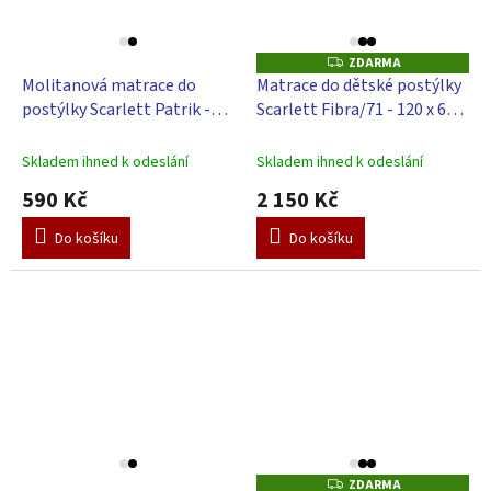
ZDARMA
Z
D
Molitanová matrace do
Matrace do dětské postýlky
A
postýlky Scarlett Patrik -
Scarlett Fibra/71 - 120 x 60 x
R
M
tyrkysová, 120 x 60 x 6 cm
13 cm
A
Skladem ihned k odeslání
Skladem ihned k odeslání
590 Kč
2 150 Kč
Do košíku
Do košíku
ZDARMA
Z