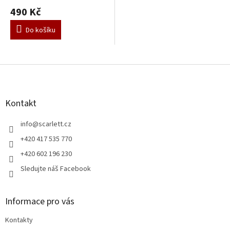
hodnocení
490 Kč
produktu
je
Do košíku
5,0
z
5
hvězdiček.
Z
á
p
a
Kontakt
t
í
info
@
scarlett.cz
+420 417 535 770
+420 602 196 230
Sledujte náš Facebook
Informace pro vás
Kontakty