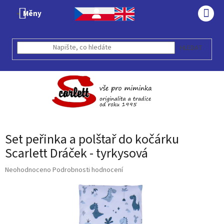
Přejít
Měny
na
NÁK
obsah
KOŠÍ
HLEDAT
Set peřinka a polštař do kočárku
Scarlett Dráček - tyrkysová
Průměrné
Neohodnoceno
Podrobnosti hodnocení
hodnocení
produktu
je
0,0
z