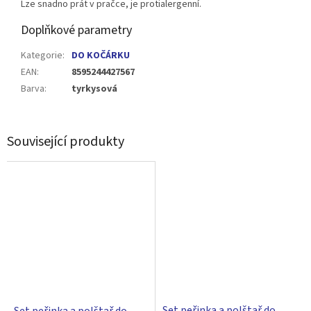
Lze snadno prát v pračce, je protialergenní.
Doplňkové parametry
Kategorie
:
DO KOČÁRKU
EAN
:
8595244427567
Barva
:
tyrkysová
Související produkty
Set peřinka a polštař do
Set peřinka a polštař do