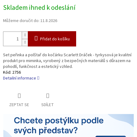
Měrná
Skladem ihned k odeslání
cena:
Můžeme doručit do:
11.8.2026
Přidat do košíku
Set peřinka a polštař do kočárku Scarlett Dráček - tyrkysová je kvalitní
produkt pro miminka, vyrobený z bezpečných materiálů s důrazem na
pohodlí, funkčnost a estetický vzhled.
Kód:
2756
Detailní informace
ZEPTAT SE
SDÍLET