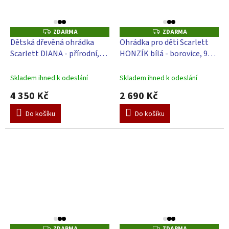
ZDARMA
ZDARMA
Z
Z
D
D
Dětská dřevěná ohrádka
Ohrádka pro děti Scarlett
A
A
Scarlett DIANA - přírodní,
HONZÍK bílá - borovice, 98 x
R
R
M
M
180 x 180 x 70 cm
78 cm
A
A
Skladem ihned k odeslání
Skladem ihned k odeslání
4 350 Kč
2 690 Kč
Do košíku
Do košíku
ZDARMA
ZDARMA
Z
Z