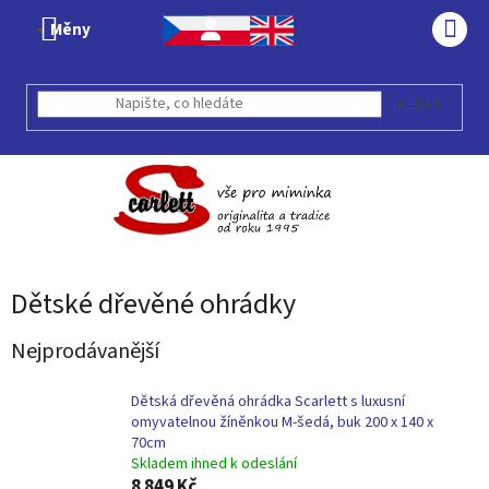
Přejít
Měny
na
NÁK
obsah
KOŠÍ
HLEDAT
Dětské dřevěné ohrádky
Nejprodávanější
Dětská dřevěná ohrádka Scarlett s luxusní
omyvatelnou žíněnkou M-šedá, buk 200 x 140 x
70cm
Skladem ihned k odeslání
8 849 Kč