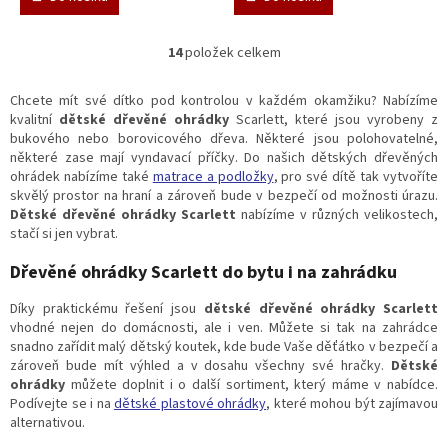
14
položek celkem
O
v
l
Chcete mít své dítko pod kontrolou v každém okamžiku? Nabízíme
á
kvalitní
dětské dřevěné ohrádky
Scarlett, které jsou vyrobeny z
d
bukového nebo borovicového dřeva. Některé jsou polohovatelné,
a
některé zase mají vyndavací příčky. Do našich dětských dřevěných
c
ohrádek nabízíme také
matrace a podložky
, pro své dítě tak vytvoříte
í
skvělý prostor na hraní a zároveň bude v bezpečí od možnosti úrazu.
p
Dětské dřevěné ohrádky Scarlett
nabízíme v různých velikostech,
r
stačí si jen vybrat.
v
k
Dřevěné ohrádky Scarlett do bytu i na zahrádku
y
v
Díky praktickému řešení jsou
dětské dřevěné ohrádky Scarlett
ý
vhodné nejen do domácnosti, ale i ven. Můžete si tak na zahrádce
p
snadno zařídit malý dětský koutek, kde bude Vaše děťátko v bezpečí a
i
zároveň bude mít výhled a v dosahu všechny své hračky.
Dětské
s
ohrádky
můžete doplnit i o další sortiment, který máme v nabídce.
u
Podívejte se i na
dětské plastové ohrádky
, které mohou být zajímavou
alternativou.