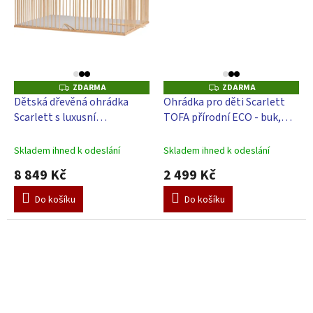
ZDARMA
ZDARMA
Z
Z
D
D
Dětská dřevěná ohrádka
Ohrádka pro děti Scarlett
A
A
Scarlett s luxusní
TOFA přírodní ECO - buk,
R
R
M
M
omyvatelnou žíněnkou UR-
100 x 75 cm
A
A
šedá, buk 200 x 140 x 70cm
Skladem ihned k odeslání
Skladem ihned k odeslání
8 849 Kč
2 499 Kč
Do košíku
Do košíku