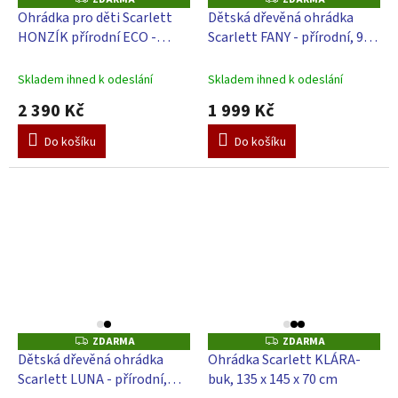
D
D
Ohrádka pro děti Scarlett
Dětská dřevěná ohrádka
A
A
HONZÍK přírodní ECO -
Scarlett FANY - přírodní, 98 x
R
R
M
M
borovice, 98 x 78 cm
98 cm
A
A
Skladem ihned k odeslání
Skladem ihned k odeslání
2 390 Kč
1 999 Kč
Do košíku
Do košíku
ZDARMA
ZDARMA
Z
Z
D
D
Dětská dřevěná ohrádka
Ohrádka Scarlett KLÁRA-
A
A
Scarlett LUNA - přírodní,
buk, 135 x 145 x 70 cm
R
R
M
M