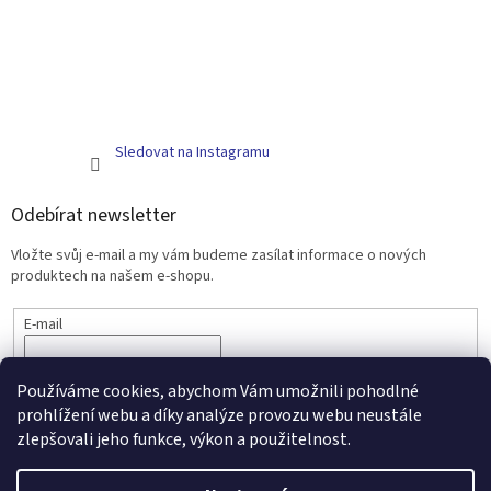
Sledovat na Instagramu
Odebírat newsletter
Vložte svůj e-mail a my vám budeme zasílat informace o nových
produktech na našem e-shopu.
E-mail
PŘIHLÁSIT SE
Používáme cookies, abychom Vám umožnili pohodlné
prohlížení webu a díky analýze provozu webu neustále
zlepšovali jeho funkce, výkon a použitelnost.
Vytvořil Shoptet