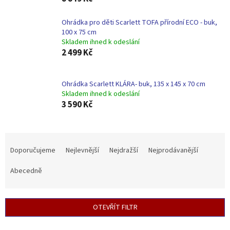
Ohrádka pro děti Scarlett TOFA přírodní ECO - buk,
100 x 75 cm
Skladem ihned k odeslání
2 499 Kč
Ohrádka Scarlett KLÁRA- buk, 135 x 145 x 70 cm
Skladem ihned k odeslání
3 590 Kč
Ř
a
Doporučujeme
Nejlevnější
Nejdražší
Nejprodávanější
z
e
Abecedně
n
í
p
OTEVŘÍT FILTR
r
o