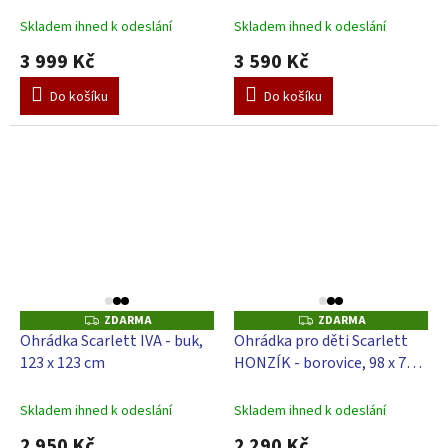
150 x 150 x 70 cm
A
A
Skladem ihned k odeslání
Skladem ihned k odeslání
3 999 Kč
3 590 Kč
Do košíku
Do košíku
ZDARMA
ZDARMA
Z
Z
D
D
Ohrádka Scarlett IVA - buk,
Ohrádka pro děti Scarlett
A
A
123 x 123 cm
HONZÍK - borovice, 98 x 78
R
R
M
M
cm
A
A
Skladem ihned k odeslání
Skladem ihned k odeslání
2 950 Kč
2 290 Kč