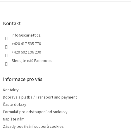
Z
á
p
a
Kontakt
t
í
info
@
scarlett.cz
+420 417 535 770
+420 602 196 230
Sledujte náš Facebook
Informace pro vás
Kontakty
Doprava a platba / Transport and payment
Časté dotazy
Formulář pro odstoupení od smlouvy
Napište nám
Zásady používání souborů cookies