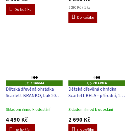
Měrná
2 290 Kč / 1 ks
Do košíku
cena:
Do košíku
ZDARMA
ZDARMA
Z
Z
D
D
Dětská dřevěná ohrádka
Dětská dřevěná ohrádka
A
A
Scarlett BRANKO, buk 200 x
Scarlett BELA - přírodní, 100
R
R
M
M
140 x 70cm
x 100 cm
A
A
Skladem ihned k odeslání
Skladem ihned k odeslání
4 490 Kč
2 690 Kč
Do košíku
Do košíku