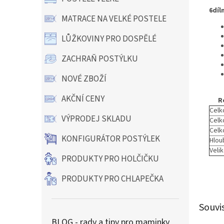
6díl
MATRACE NA VELKÉ POSTELE
LŮŽKOVINY PRO DOSPĚLÉ
ZACHRAŇ POSTÝLKU
NOVÉ ZBOŽÍ
AKČNÍ CENY
R
Celk
VÝPRODEJ SKLADU
Celko
Celk
KONFIGURÁTOR POSTÝLEK
Hlou
Veli
PRODUKTY PRO HOLČIČKU
PRODUKTY PRO CHLAPEČKA
Souvi
BLOG - rady a tipy pro maminky