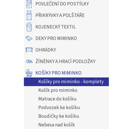
hvězdič
a
POVLEČENÍ DO POSTÝLKY
n
e
PŘIKRÝVKY A POLŠTÁŘE
l
KOJENECKÝ TEXTIL
DEKY PRO MIMINKO
OHRÁDKY
ŽÍNĚNKY A HRACÍ PODLOŽKY
KOŠÍKY PRO MIMINKO
Košíky pro miminko - komplety
Košík pro miminko
Matrace do košíku
Podvozek ke košíku
Boudičky ke košíku
Nebesa nad košík