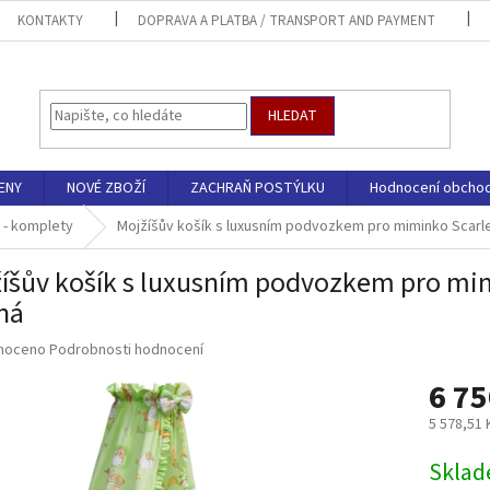
KONTAKTY
DOPRAVA A PLATBA / TRANSPORT AND PAYMENT
HLEDAT
ENY
NOVÉ ZBOŽÍ
ZACHRAŇ POSTÝLKU
Hodnocení obcho
 - komplety
Mojžíšův košík s luxusním podvozkem pro miminko Scarle
íšův košík s luxusním podvozkem pro mim
ná
né
noceno
Podrobnosti hodnocení
ní
6 75
u
5 578,51
Měrná
Sklad
cena: