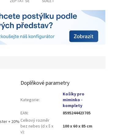
ZEPTAT SE
SDÍLET
Doplňkové parametry
Košíky pro
Kategorie
:
miminko -
komplety
EAN
:
8595244423705
Celkový rozměr
ster + 20%
bez nebes (d x š x
100 x 60 x 85 cm
v)
: