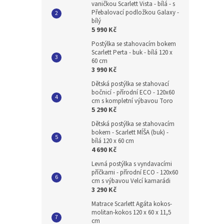
vaničkou Scarlett Vista - bílá - s
Přebalovací podložkou Galaxy -
bílý
5 990 Kč
Postýlka se stahovacím bokem
Scarlett Perta - buk - bílá 120 x
60 cm
3 990 Kč
Dětská postýlka se stahovací
bočnicí - přírodní ECO - 120x60
cm s kompletní výbavou Toro
5 290 Kč
Dětská postýlka se stahovacím
bokem - Scarlett MÍŠA (buk) -
bílá 120 x 60 cm
4 690 Kč
Levná postýlka s vyndavacími
příčkami - přírodní ECO - 120x60
cm s výbavou Velcí kamarádi
3 290 Kč
Matrace Scarlett Agáta kokos-
molitan-kokos 120 x 60 x 11,5
cm