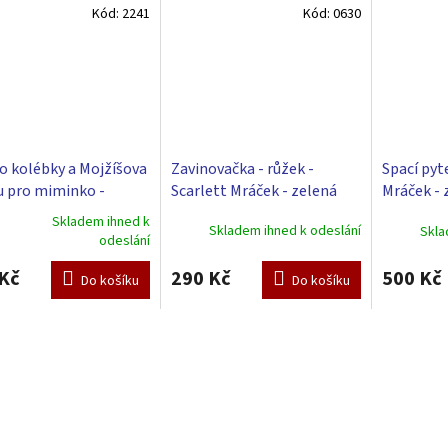
Kód:
2241
Kód:
0630
do kolébky a Mojžíšova
Zavinovačka - růžek -
Spací pyte
u pro miminko -
Scarlett Mráček - zelená
Mráček - 
tt Blanka - bílá
Skladem ihned k
Skladem ihned k odeslání
Skla
rné
odeslání
cení
ktu
Kč
290 Kč
500 Kč
Do košíku
Do košíku
ček.