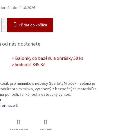
oručit do:
11.8.2026
Přidat do košíku
 od nás dostanete
+ Balonky do bazénu a ohrádky 50 ks
v hodnotě 345 Kč
košík pro miminko s nebesy Scarlett Mráček - zelená je
produkt pro miminka, vyrobený z bezpečných materiálů s
a pohodlí, funkčnost a estetický vzhled.
0
informace