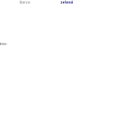
Barva
:
zelená
ákno-