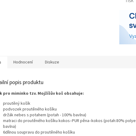
TISK
A
s
Hodnocení
Diskuze
ailní popis produktu
k pro miminko tzv. Mojžíšův koš obsahuje:
proutěný košík
podvozek proutěného košíku
držák nebes s potahem
(potah - 100% bavlna)
matraci do proutěného košíku kokos–PUR pěna–kokos (potah:80% polye
bavlna)
6dílnou soupravu do proutěného košíku