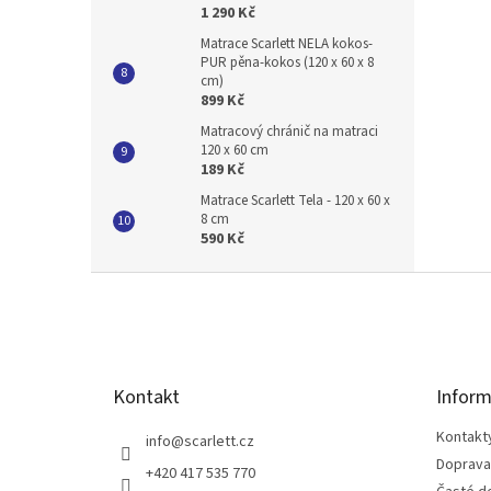
1 290 Kč
Matrace Scarlett NELA kokos-
PUR pěna-kokos (120 x 60 x 8
cm)
899 Kč
Matracový chránič na matraci
120 x 60 cm
189 Kč
Matrace Scarlett Tela - 120 x 60 x
8 cm
590 Kč
Z
á
p
a
t
Kontakt
Inform
í
Kontakt
info
@
scarlett.cz
Doprava
+420 417 535 770