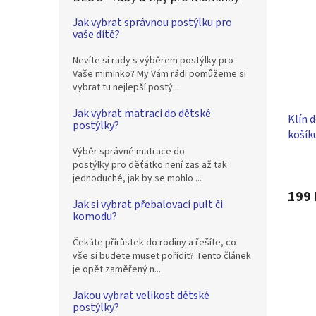
Jak vybrat správnou postýlku pro
vaše dítě?
Nevíte si rady s výběrem postýlky pro
Vaše miminko? My Vám rádi pomůžeme si
vybrat tu nejlepší postý...
Jak vybrat matraci do dětské
Klín 
postýlky?
košík
Scarle
Výběr správné matrace do
Průmě
postýlky pro děťátko není zas až tak
hodno
jednoduché, jak by se mohlo ...
produ
199 
Jak si vybrat přebalovací pult či
je
komodu?
5,0
z
Čekáte přírůstek do rodiny a řešíte, co
5
vše si budete muset pořídit? Tento článek
hvězdi
je opět zaměřený n...
Jakou vybrat velikost dětské
postýlky?