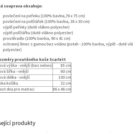
ná souprava obsahuje:
povlečení na peřinku (100% bavlna,76 x 75 cm)
povlečení na polštářek (100% bavlna, 38 x 30 cm)
výplň peřinky (duté vlákno-polyester)
výplň polštářku (duté vlákno-polyester)
prostěradlo (100% bavlna, 90 x 41 cm)
ochranný límec s gumou bez volánu (potah - 100% bavlna, výplň - duté vl
polyester)
ozměry proutěného koše Scarlett
ová výška - vnější (bez nebes)
85 cm
vá šířka - vnější
60 cm
ová délka - vnější
100 cm
bka košíku
32 cm
kost dna pro matraci
86 x 46 cm
sející produkty