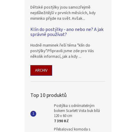
Dětské postýlky jsou samozřejmě
nejdůležitější v prvních měsících, kdy
miminko přijde na svět. Avšak...
Klín do postýlky - ano nebo ne? A jak
správně používat?
Hodně maminek řeší téma "klín do
postýlky".Připravili jsme zde pro Vás
několik informací, jak a kdy ...
ARCHIV
Top 10 produktů
Postýlka s odnímatelným
bokem Scarlett Vista buk bílá
120 x 60 cm
7 390 Kč
Přebalovací komoda s