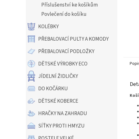
Příslušenství ke košíkům
Povlečení do košíku
KOLÉBKY
PŘEBALOVACÍ PULTY A KOMODY
PŘEBALOVACÍ PODLOŽKY
DĚTSKÉ VÝROBKY ECO
Popi
JÍDELNÍ ŽIDLIČKY
Det
DO KOČÁRKU
Koší
DĚTSKÉ KOBERCE
HRAČKY NA ZAHRADU
SÍŤKY PROTI HMYZU
POSTELE VELKÉ