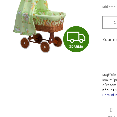
ek.
Můžeme d
Z
Zdarma
ZDARMA
D
A
Mojžíšův 
kvalitní 
R
důrazem n
Kód:
237
Detailní 
M