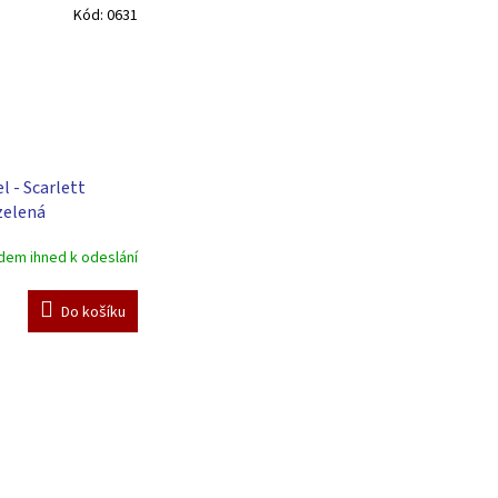
Kód:
0631
l - Scarlett
zelená
dem ihned k odeslání
Do košíku