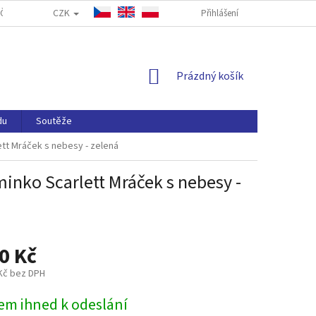
CZK
ČASTÉ DOTAZY
FORMULÁŘ PRO ODSTOUPENÍ OD SMLOUVY
Přihlášení
NAP
NÁKUPNÍ
Prázdný košík
KOŠÍK
du
Soutěže
tt Mráček s nebesy - zelená
inko Scarlett Mráček s nebesy -
0 Kč
 Kč bez DPH
em ihned k odeslání