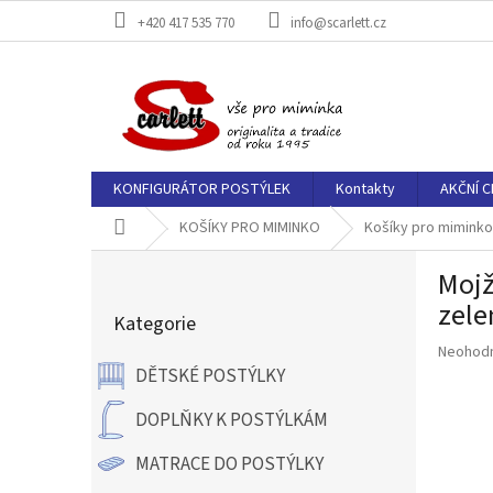
Přejít
+420 417 535 770
info@scarlett.cz
na
obsah
KONFIGURÁTOR POSTÝLEK
Kontakty
AKČNÍ C
Domů
KOŠÍKY PRO MIMINKO
Košíky pro miminko
P
Mojž
o
Přeskočit
s
zele
Kategorie
kategorie
t
Průměr
Neohod
r
hodnoce
DĚTSKÉ POSTÝLKY
a
produkt
n
je
DOPLŇKY K POSTÝLKÁM
n
0,0
í
z
MATRACE DO POSTÝLKY
p
5