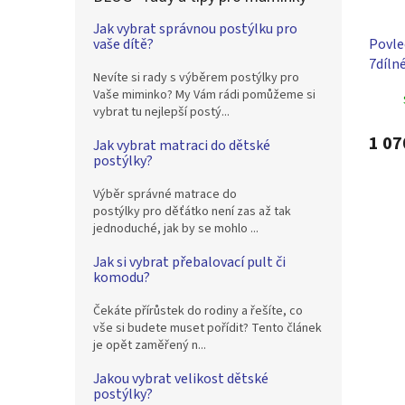
Jak vybrat správnou postýlku pro
Povle
vaše dítě?
7díln
Nevíte si rady s výběrem postýlky pro
do po
Vaše miminko? My Vám rádi pomůžeme si
90 x 4
vybrat tu nejlepší postý...
1 07
Jak vybrat matraci do dětské
postýlky?
Výběr správné matrace do
postýlky pro děťátko není zas až tak
jednoduché, jak by se mohlo ...
Jak si vybrat přebalovací pult či
komodu?
Čekáte přírůstek do rodiny a řešíte, co
vše si budete muset pořídit? Tento článek
je opět zaměřený n...
Jakou vybrat velikost dětské
postýlky?