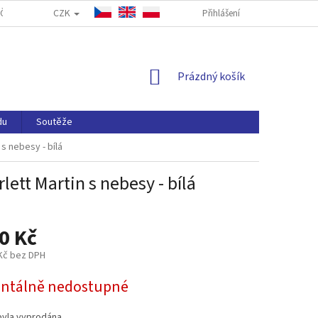
CZK
ČASTÉ DOTAZY
FORMULÁŘ PRO ODSTOUPENÍ OD SMLOUVY
Přihlášení
NAP
NÁKUPNÍ
Prázdný košík
KOŠÍK
du
Soutěže
s nebesy - bílá
tt Martin s nebesy - bílá
0 Kč
 Kč bez DPH
tálně nedostupné
byla vyprodána…