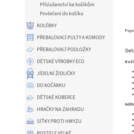
Příslušenství ke košíkům
Povlečení do košíku
KOLÉBKY
Popi
PŘEBALOVACÍ PULTY A KOMODY
PŘEBALOVACÍ PODLOŽKY
Det
DĚTSKÉ VÝROBKY ECO
Koší
JÍDELNÍ ŽIDLIČKY
DO KOČÁRKU
DĚTSKÉ KOBERCE
6díl
HRAČKY NA ZAHRADU
SÍŤKY PROTI HMYZU
POSTELE VELKÉ