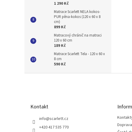
1 290 Kč
Matrace Scarlett NELA kokos-
PUR pěna-kokos (120 x 60 x 8
cm)
899 Kč
Matracový chránič na matraci
120 x 60 cm
189 Kč
Matrace Scarlett Tela - 120 x 60 x
8 cm
590 Kč
Z
á
p
a
t
Kontakt
Inform
í
Kontakt
info
@
scarlett.cz
Doprava
+420 417 535 770