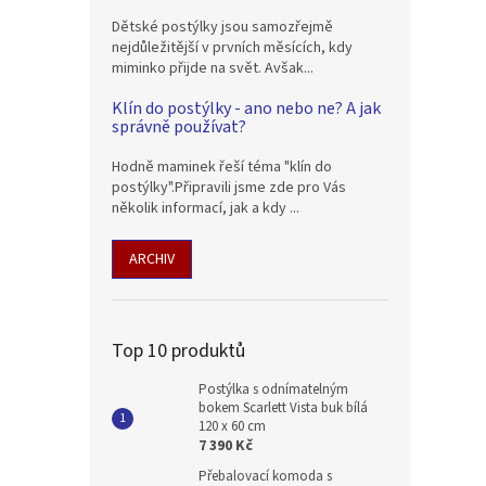
Dětské postýlky jsou samozřejmě
nejdůležitější v prvních měsících, kdy
miminko přijde na svět. Avšak...
Klín do postýlky - ano nebo ne? A jak
správně používat?
Hodně maminek řeší téma "klín do
postýlky".Připravili jsme zde pro Vás
několik informací, jak a kdy ...
ARCHIV
Top 10 produktů
Postýlka s odnímatelným
bokem Scarlett Vista buk bílá
120 x 60 cm
7 390 Kč
Přebalovací komoda s