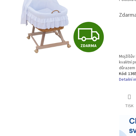
Zdarma
Z
ZDARMA
D
Mojžíšův 
kvalitní 
důrazem n
A
Kód:
136
Detailní 
R
TISK
M