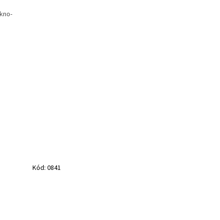
ákno-
Kód:
0841