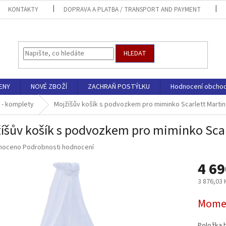
KONTAKTY
DOPRAVA A PLATBA / TRANSPORT AND PAYMENT
HLEDAT
ENY
NOVÉ ZBOŽÍ
ZACHRAŇ POSTÝLKU
Hodnocení obcho
 - komplety
Mojžíšův košík s podvozkem pro miminko Scarlett Martin 
íšův košík s podvozkem pro miminko Scarle
né
noceno
Podrobnosti hodnocení
ní
4 69
u
3 876,03
Měrná
Momen
cena:
ek.
Položka 