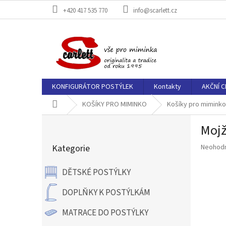
Přejít
+420 417 535 770
info@scarlett.cz
na
obsah
KONFIGURÁTOR POSTÝLEK
Kontakty
AKČNÍ C
Domů
KOŠÍKY PRO MIMINKO
Košíky pro miminko
P
Mojž
o
Přeskočit
s
Průměr
Kategorie
Neohod
kategorie
t
hodnoce
r
produkt
DĚTSKÉ POSTÝLKY
a
je
n
0,0
DOPLŇKY K POSTÝLKÁM
z
n
5
í
MATRACE DO POSTÝLKY
hvězdič
p