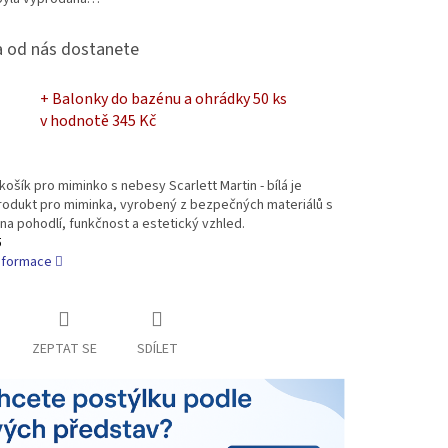
 od nás dostanete
+ Balonky do bazénu a ohrádky 50 ks
v hodnotě 345 Kč
košík pro miminko s nebesy Scarlett Martin - bílá je
produkt pro miminka, vyrobený z bezpečných materiálů s
a pohodlí, funkčnost a estetický vzhled.
5
informace
ZEPTAT SE
SDÍLET