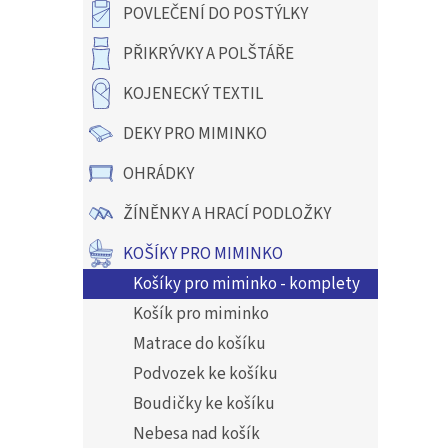
a
POVLEČENÍ DO POSTÝLKY
n
e
PŘIKRÝVKY A POLŠTÁŘE
l
KOJENECKÝ TEXTIL
DEKY PRO MIMINKO
OHRÁDKY
ŽÍNĚNKY A HRACÍ PODLOŽKY
KOŠÍKY PRO MIMINKO
Košíky pro miminko - komplety
Košík pro miminko
Matrace do košíku
Podvozek ke košíku
Boudičky ke košíku
Nebesa nad košík