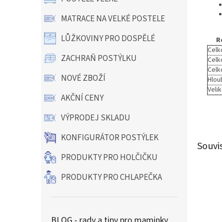
MATRACE NA VELKÉ POSTELE
LŮŽKOVINY PRO DOSPĚLÉ
R
Celk
ZACHRAŇ POSTÝLKU
Celko
Celk
NOVÉ ZBOŽÍ
Hlou
Veli
AKČNÍ CENY
VÝPRODEJ SKLADU
KONFIGURÁTOR POSTÝLEK
Souvi
PRODUKTY PRO HOLČIČKU
PRODUKTY PRO CHLAPEČKA
BLOG - rady a tipy pro maminky