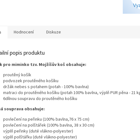
A
s
Hodnocení
Diskuze
ailní popis produktu
k pro miminko tzv. Mojžíšův koš obsahuje:
proutěný košík
podvozek proutěného košíku
držák nebes s potahem
(potah - 100% bavlna)
matraci do proutěného košíku (potah 100% bavlna, výplň PUR pěna - 21 
6dílnou soupravu do proutěného košíku
ná souprava obsahuje:
povlečení na peřinku (100% bavlna,76 x 75 cm)
povlečení na polštářek (100% bavlna, 38 x 30 cm)
výplň peřinky (duté vlákno-polyester)
výplň polštářku (duté vlákno-polyester)