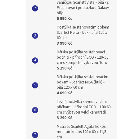
vaničkou Scarlett Vista - bílá - s
Přebalovací podložkou Galaxy -
bílý
5 990 Kč
Postýlka se stahovacím bokem
Scarlett Perta - buk - bílá 120 x
60 cm
3 990 Kč
Dětská postýlka se stahovací
bočnicí - přírodní ECO - 120x60
cm s kompletní výbavou Toro
5 290 Kč
Dětská postýlka se stahovacím
bokem - Scarlett MÍŠA (buk) -
bílá 120 x 60 cm
4 690 Kč
Levná postýlka s vyndavacími
příčkami - přírodní ECO - 120x60
cm s výbavou Velcí kamarádi
3 290 Kč
Matrace Scarlett Agáta kokos-
molitan-kokos 120 x 60 x 11,5
cm