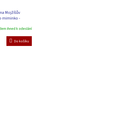
na Mojžíšův
o miminko -
artin - bílá
dem ihned k odeslání
Do košíku