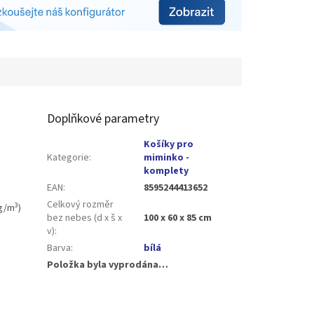
Doplňkové parametry
Košíky pro
Kategorie
:
miminko -
komplety
EAN
:
8595244413652
Celkový rozměr
3
kg/m
)
bez nebes (d x š x
100 x 60 x 85 cm
v)
:
Barva
:
bílá
Položka byla vyprodána…