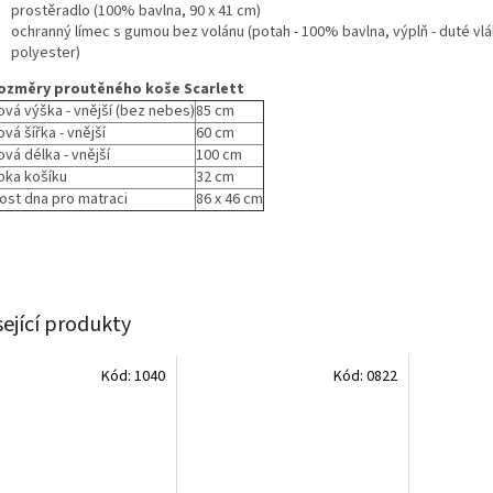
prostěradlo (100% bavlna, 90 x 41 cm)
ochranný límec s gumou bez volánu (potah - 100% bavlna, výplň - duté vl
polyester)
ozměry proutěného koše Scarlett
ová výška - vnější (bez nebes)
85 cm
vá šířka - vnější
60 cm
ová délka - vnější
100 cm
bka košíku
32 cm
kost dna pro matraci
86 x 46 cm
sející produkty
Kód:
1040
Kód:
0822