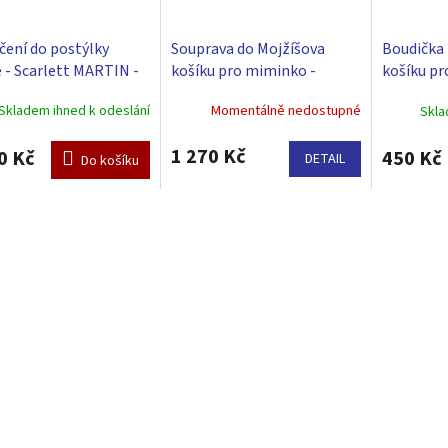
čení do postýlky
Souprava do Mojžíšova
Boudička 
é - Scarlett MARTIN -
košíku pro miminko -
košíku pr
stýlky Scarlett BABY
Scarlett Martin - bílá
Scarlett M
Skladem ihned k odeslání
Momentálně nedostupné
Skla
1 cm - bílá
1 270 Kč
0 Kč
450 Kč
DETAIL
Do košíku