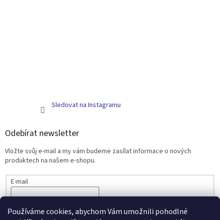
Sledovat na Instagramu
Odebírat newsletter
Vložte svůj e-mail a my vám budeme zasílat informace o nových
produktech na našem e-shopu.
E-mail
PŘIHLÁSIT SE
Používáme cookies, abychom Vám umožnili pohodlné