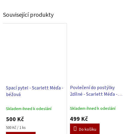
Související produkty
Povlečení do postýlky
Spací pytel - Scarlett Méďa -
2dílné - Scarlett Méďa -
béžová
béžové 100 x 135 cm
Skladem ihned k odeslání
Skladem ihned k odeslání
499 Kč
500 Kč
Měrná
500 Kč / 1 ks
Do košíku
cena: