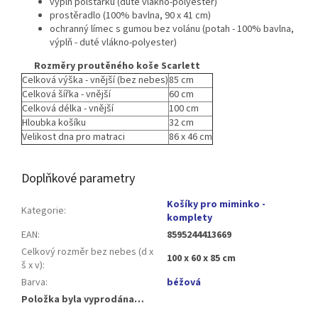
výplň polštářku (duté vlákno-polyester)
prostěradlo (100% bavlna, 90 x 41 cm)
ochranný límec s gumou bez volánu (potah - 100% bavlna,
výplň - duté vlákno-polyester)
Rozměry proutěného koše Scarlett
Celková výška - vnější (bez nebes)
85 cm
Celková šířka - vnější
60 cm
Celková délka - vnější
100 cm
Hloubka košíku
32 cm
Velikost dna pro matraci
86 x 46 cm
Doplňkové parametry
Košíky pro miminko -
Kategorie
:
komplety
EAN
:
8595244413669
Celkový rozměr bez nebes (d x
100 x 60 x 85 cm
š x v)
:
Barva
:
béžová
Položka byla vyprodána…