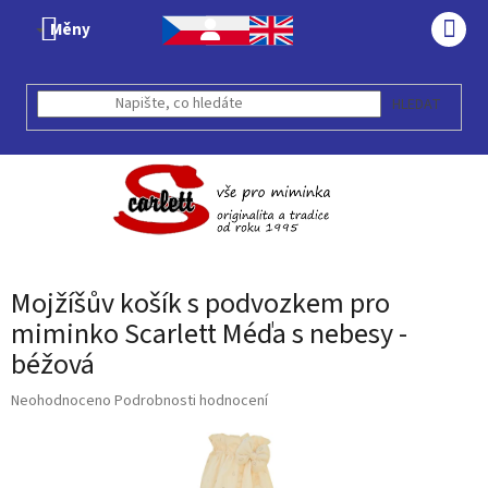
Přejít
Měny
na
NÁK
obsah
KOŠÍ
HLEDAT
Mojžíšův košík s podvozkem pro
miminko Scarlett Méďa s nebesy -
béžová
Průměrné
Neohodnoceno
Podrobnosti hodnocení
hodnocení
produktu
je
0,0