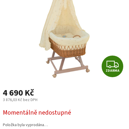
z
5
hvězdiček.
Z
ZDARMA
D
A
4 690 Kč
R
3 876,03 Kč bez DPH
Měrná
M
Momentálně nedostupné
cena:
A
Položka byla vyprodána…