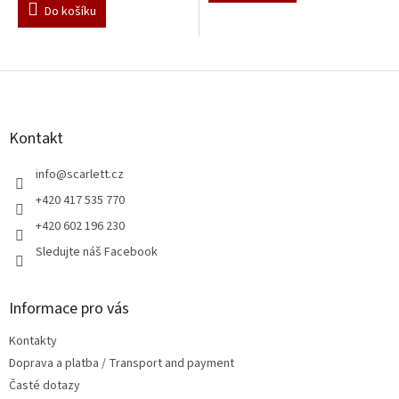
Do košíku
Z
á
p
a
Kontakt
t
í
info
@
scarlett.cz
+420 417 535 770
+420 602 196 230
Sledujte náš Facebook
Informace pro vás
Kontakty
Doprava a platba / Transport and payment
Časté dotazy