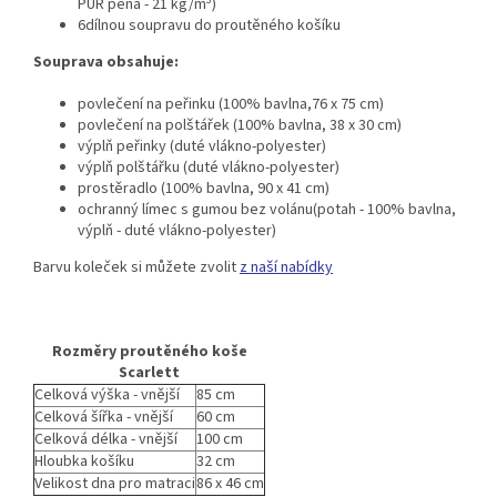
PUR pěna - 21 kg/m
)
6dílnou soupravu do proutěného košíku
Souprava obsahuje:
povlečení na peřinku (100% bavlna,76 x 75 cm)
povlečení na polštářek (100% bavlna, 38 x 30 cm)
výplň peřinky (duté vlákno-polyester)
výplň polštářku (duté vlákno-polyester)
prostěradlo (100% bavlna, 90 x 41 cm)
ochranný límec s gumou bez volánu(potah - 100% bavlna,
výplň - duté vlákno-polyester)
Barvu koleček si můžete zvolit
z naší nabídky
Rozměry proutěného koše
Scarlett
Celková výška - vnější
85 cm
Celková šířka - vnější
60 cm
Celková délka - vnější
100 cm
Hloubka košíku
32 cm
Velikost dna pro matraci
86 x 46 cm