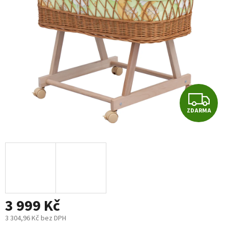
5
hvězdiček.
Z
ZDARMA
D
A
R
M
3 999 Kč
A
3 304,96 Kč bez DPH