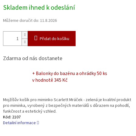
Měrná
Skladem ihned k odeslání
cena:
Můžeme doručit do:
11.8.2026
Přidat do košíku
Zdarma od nás dostanete
+ Balonky do bazénu a ohrádky 50 ks
v hodnotě 345 Kč
Mojžíšův košík pro miminko Scarlett Mráček - zelená je kvalitní produkt
pro miminka, vyrobený z bezpečných materiálů s důrazem na pohodlí,
funkčnost a estetický vzhled.
Kód:
2107
Detailní informace