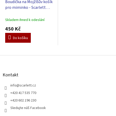
Boudička na Mojžíšův košík
pro miminko - Scarlett
Mráček - zelená
Skladem ihned k odeslání
450 Kč
Do košíku
Z
á
p
a
Kontakt
t
í
info
@
scarlett.cz
+420 417 535 770
+420 602 196 230
Sledujte náš Facebook