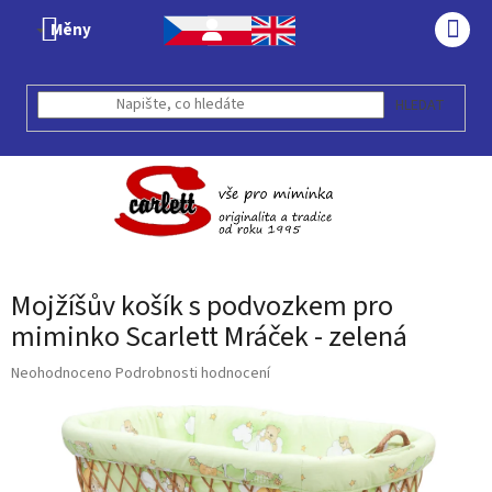
Přejít
Měny
na
NÁK
obsah
KOŠÍ
HLEDAT
Mojžíšův košík s podvozkem pro
miminko Scarlett Mráček - zelená
Průměrné
Neohodnoceno
Podrobnosti hodnocení
hodnocení
produktu
je
0,0
z