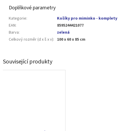
Doplňkové parametry
Kategorie
:
Košíky pro miminko - komplety
EAN
:
8595244421077
Barva
:
zelená
Celkový rozměr (d x š x v)
:
100 x 60 x 85 cm
Související produkty