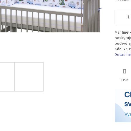
Mantinel 
poskytuje
pečlivé z
Kód:
250
Detailní 
TISK