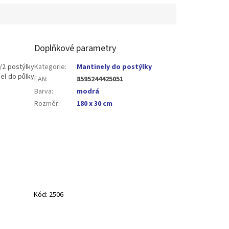
Doplňkové parametry
/2 postýlky
Kategorie
:
Mantinely do postýlky
el do půlky
EAN
:
8595244425051
Barva
:
modrá
Rozměr
:
180 x 30 cm
Kód:
2506