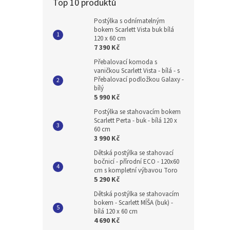
Top 10 produktů
Postýlka s odnímatelným
bokem Scarlett Vista buk bílá
120 x 60 cm
7 390 Kč
Přebalovací komoda s
vaničkou Scarlett Vista - bílá - s
Přebalovací podložkou Galaxy -
bílý
5 990 Kč
Postýlka se stahovacím bokem
Scarlett Perta - buk - bílá 120 x
60 cm
3 990 Kč
Dětská postýlka se stahovací
bočnicí - přírodní ECO - 120x60
cm s kompletní výbavou Toro
5 290 Kč
Dětská postýlka se stahovacím
bokem - Scarlett MÍŠA (buk) -
bílá 120 x 60 cm
4 690 Kč