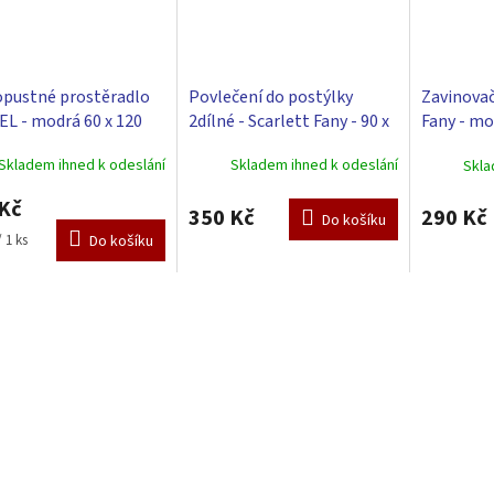
pustné prostěradlo
Povlečení do postýlky
Zavinovač
L - modrá 60 x 120
2dílné - Scarlett Fany - 90 x
Fany - mo
120 cm - modrá
Skladem ihned k odeslání
Skladem ihned k odeslání
Skla
Kč
350 Kč
290 Kč
Do košíku
 1 ks
Do košíku