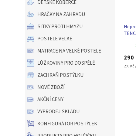
DĚTSKÉ KOBERCE
HRAČKY NA ZAHRADU
SÍŤKY PROTI HMYZU
Nepro
TENCE
POSTELE VELKÉ
cm
MATRACE NA VELKÉ POSTELE
290 
LŮŽKOVINY PRO DOSPĚLÉ
Měrná
290 Kč /
cena:
ZACHRAŇ POSTÝLKU
NOVÉ ZBOŽÍ
AKČNÍ CENY
VÝPRODEJ SKLADU
KONFIGURÁTOR POSTÝLEK