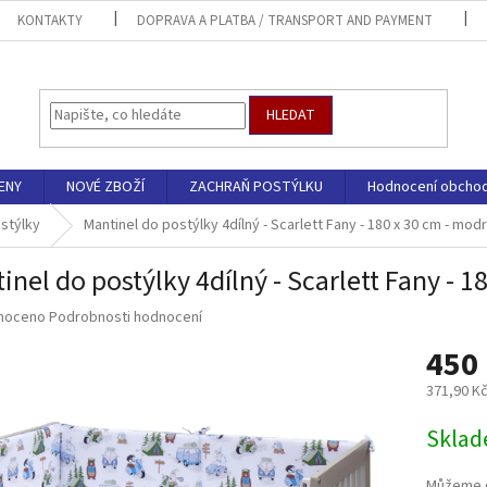
KONTAKTY
DOPRAVA A PLATBA / TRANSPORT AND PAYMENT
HLEDAT
ENY
NOVÉ ZBOŽÍ
ZACHRAŇ POSTÝLKU
Hodnocení obcho
stýlky
Mantinel do postýlky 4dílný - Scarlett Fany - 180 x 30 cm - mod
inel do postýlky 4dílný - Scarlett Fany - 1
né
noceno
Podrobnosti hodnocení
ní
450
u
371,90 K
Měrná
Sklad
cena:
ek.
Můžeme d