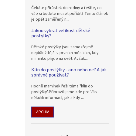
Čekáte přírůstek do rodiny a řešíte, co
vše si budete muset pořídit? Tento článek
je opět zaměřený n...
Jakou vybrat velikost dětské
postýlky?
Dětské postýlky jsou samozřejmě
nejdůležitější v prvních měsících, kdy
miminko přijde na svět. Avšak...
Klín do postýlky - ano nebo ne? A jak
správně používat?
Hodně maminek řeší téma "klín do
postýlky".Připravili jsme zde pro Vás
několik informací, jak a kdy ...
ARCHIV