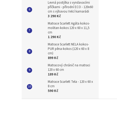
Levná postýlka s vyndavacími
příčkami - přírodní ECO - 120x60
cm s výbavou Velcí kamarádi
3 290 Kč
Matrace Scarlett Agáta kokos-
molitan-kokos 120 x 60 x 11,5
cm
1 290 Kč
Matrace Scarlett NELA kokos-
PUR pěna-kokos (120 x 60 x 8
cm)
899 Kč
Matracový chránič na matraci
120 x 60 cm
189 Kč
Matrace Scarlett Tela - 120 x 60 x
8 cm
590 Kč
Z
á
p