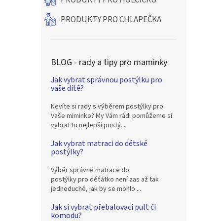
PRODUKTY PRO HOLČIČKU
PRODUKTY PRO CHLAPEČKA
BLOG - rady a tipy pro maminky
Jak vybrat správnou postýlku pro
vaše dítě?
Nevíte si rady s výběrem postýlky pro
Vaše miminko? My Vám rádi pomůžeme si
vybrat tu nejlepší postý...
Jak vybrat matraci do dětské
postýlky?
Výběr správné matrace do
postýlky pro děťátko není zas až tak
jednoduché, jak by se mohlo ...
Jak si vybrat přebalovací pult či
komodu?