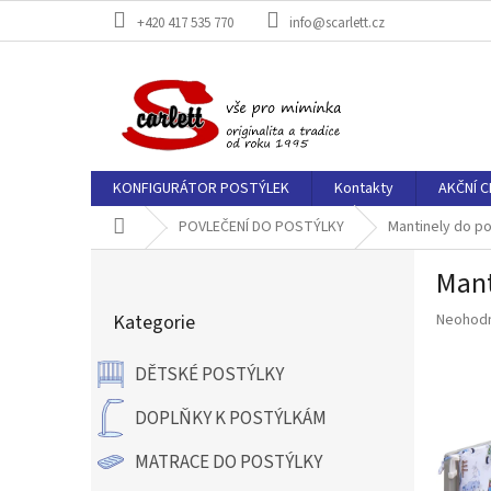
Přejít
+420 417 535 770
info@scarlett.cz
na
obsah
KONFIGURÁTOR POSTÝLEK
Kontakty
AKČNÍ C
Domů
POVLEČENÍ DO POSTÝLKY
Mantinely do po
P
Mant
o
Přeskočit
s
Průměr
Kategorie
Neohod
kategorie
t
hodnoce
r
produkt
DĚTSKÉ POSTÝLKY
a
je
n
0,0
DOPLŇKY K POSTÝLKÁM
z
n
5
í
MATRACE DO POSTÝLKY
hvězdič
p