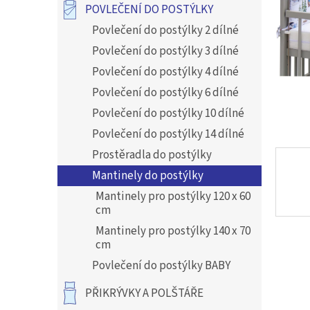
a
POVLEČENÍ DO POSTÝLKY
n
Povlečení do postýlky 2 dílné
e
l
Povlečení do postýlky 3 dílné
Povlečení do postýlky 4 dílné
Povlečení do postýlky 6 dílné
Povlečení do postýlky 10 dílné
Povlečení do postýlky 14 dílné
Prostěradla do postýlky
Mantinely do postýlky
Mantinely pro postýlky 120 x 60
cm
Mantinely pro postýlky 140 x 70
cm
Povlečení do postýlky BABY
PŘIKRÝVKY A POLŠTÁŘE