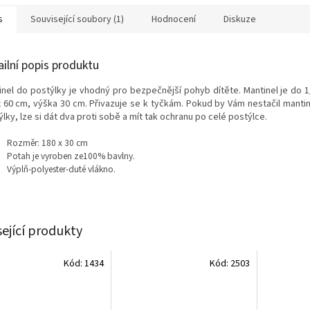
s
Související soubory (1)
Hodnocení
Diskuze
ailní popis produktu
inel do postýlky je vhodný pro bezpečnější pohyb dítěte. Mantinel je do 1
x 60 cm, výška 30 cm. Přivazuje se k tyčkám. Pokud by Vám nestačil mantin
lky, lze si dát dva proti sobě a mít tak ochranu po celé postýlce.
Rozměr: 180 x 30 cm
Potah je vyroben ze100% bavlny.
Výplň-polyester-duté vlákno.
sející produkty
Kód:
1434
Kód:
2503