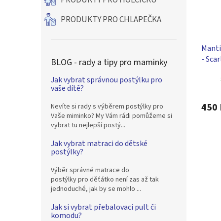
PRODUKTY PRO HOLČIČKU
PRODUKTY PRO CHLAPEČKA
Manti
- Scar
BLOG - rady a tipy pro maminky
- růž
Jak vybrat správnou postýlku pro
vaše dítě?
450 
Nevíte si rady s výběrem postýlky pro
Vaše miminko? My Vám rádi pomůžeme si
vybrat tu nejlepší postý...
Jak vybrat matraci do dětské
postýlky?
Výběr správné matrace do
postýlky pro děťátko není zas až tak
jednoduché, jak by se mohlo ...
Jak si vybrat přebalovací pult či
komodu?