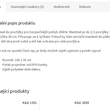
s
Související soubory (1)
Hodnocení
Diskuze
ailní popis produktu
nel do postýlky pro bezpečnější pohyb dítěte. Mantinel je do 1/2 postýlky 
výška 30 cm. Přivazuje se k tyčkám. Pokud by Vám nestačil mantinel do půlk
i dát dva proti sobě a mít tak ochranu po celé postýlce.
h má ve spodní části zip, je tedy možné výplň vyjmout a potah vyprat.
Rozměr: 180 x 30 cm
Potah je vyroben ze100% bavlny.
Výplň-polyester-duté vlákno.
sející produkty
Kód:
1351
Kód:
2030