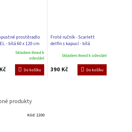
pustné prostěradlo
Froté ručník - Scarlett
L - bílá 60 x 120 cm
delfín s kapucí - bílá
Skladem ihned k
Skladem ihned k odeslání
rné
odeslání
cení
ktu
Kč
390 Kč
Do košíku
Do košíku
ček.
Kód:
2200