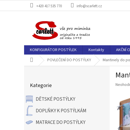
Přejít
+420 417 535 770
info@scarlett.cz
na
obsah
KONFIGURÁTOR POSTÝLEK
Kontakty
AKČNÍ C
Domů
POVLEČENÍ DO POSTÝLKY
Mantinely do po
P
Mant
o
Přeskočit
s
Průměr
Kategorie
Neohod
kategorie
t
hodnoce
r
produkt
DĚTSKÉ POSTÝLKY
a
je
n
0,0
DOPLŇKY K POSTÝLKÁM
z
n
5
í
MATRACE DO POSTÝLKY
hvězdič
p