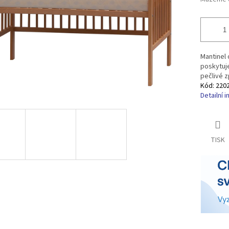
Mantinel 
poskytuje
pečlivé z
Kód:
220
Detailní 
TISK