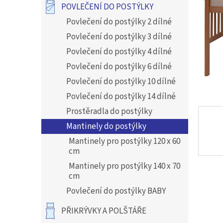
a
POVLEČENÍ DO POSTÝLKY
n
Povlečení do postýlky 2 dílné
e
l
Povlečení do postýlky 3 dílné
Povlečení do postýlky 4 dílné
Povlečení do postýlky 6 dílné
Povlečení do postýlky 10 dílné
Povlečení do postýlky 14 dílné
Prostěradla do postýlky
Mantinely do postýlky
Mantinely pro postýlky 120 x 60
cm
Mantinely pro postýlky 140 x 70
cm
Povlečení do postýlky BABY
PŘIKRÝVKY A POLŠTÁŘE