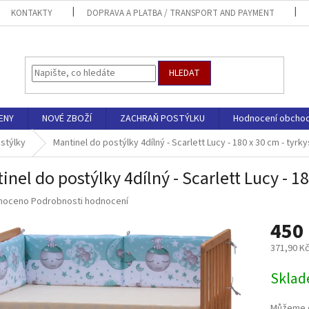
KONTAKTY
DOPRAVA A PLATBA / TRANSPORT AND PAYMENT
HLEDAT
ENY
NOVÉ ZBOŽÍ
ZACHRAŇ POSTÝLKU
Hodnocení obcho
stýlky
Mantinel do postýlky 4dílný - Scarlett Lucy - 180 x 30 cm - tyrk
inel do postýlky 4dílný - Scarlett Lucy - 1
né
noceno
Podrobnosti hodnocení
ní
450
u
371,90 K
Měrná
Sklad
cena:
ek.
Můžeme d