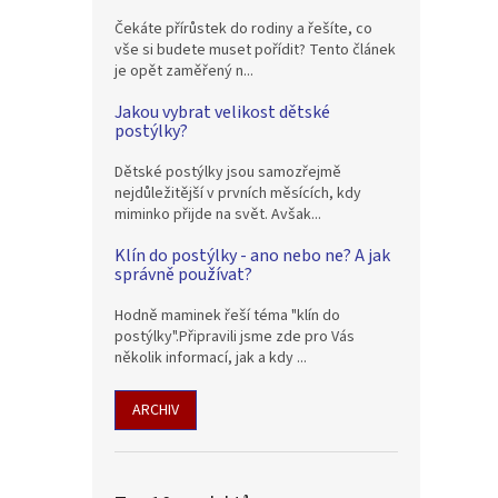
Čekáte přírůstek do rodiny a řešíte, co
vše si budete muset pořídit? Tento článek
je opět zaměřený n...
Jakou vybrat velikost dětské
postýlky?
Dětské postýlky jsou samozřejmě
nejdůležitější v prvních měsících, kdy
miminko přijde na svět. Avšak...
Klín do postýlky - ano nebo ne? A jak
správně používat?
Hodně maminek řeší téma "klín do
postýlky".Připravili jsme zde pro Vás
několik informací, jak a kdy ...
ARCHIV