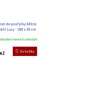
nel do postýlky 4dílný
lett Lucy - 180 x 30 cm
ová
Skladem ihned k odeslání
Do košíku
Kč