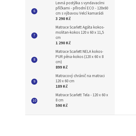
Levná postýlka s vyndavacími
příčkami - přírodní ECO - 120x60
cm s výbavou Velcí kamarádi
3 290 Kč
Matrace Scarlett Agáta kokos-
molitan-kokos 120 x 60 x 11,5
cm
1 290 Kč
Matrace Scarlett NELA kokos-
PUR pěna-kokos (120 x 60 x 8
cm)
899 Kč
Matracový chránič na matraci
120 x 60 cm
189 Kč
Matrace Scarlett Tela - 120 x 60 x
8 cm
590 Kč
Z
á
p