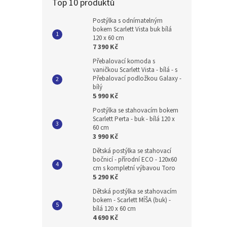
Top 10 produktů
Postýlka s odnímatelným
bokem Scarlett Vista buk bílá
120 x 60 cm
7 390 Kč
Přebalovací komoda s
vaničkou Scarlett Vista - bílá - s
Přebalovací podložkou Galaxy -
bílý
5 990 Kč
Postýlka se stahovacím bokem
Scarlett Perta - buk - bílá 120 x
60 cm
3 990 Kč
Dětská postýlka se stahovací
bočnicí - přírodní ECO - 120x60
cm s kompletní výbavou Toro
5 290 Kč
Dětská postýlka se stahovacím
bokem - Scarlett MÍŠA (buk) -
bílá 120 x 60 cm
4 690 Kč