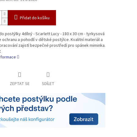
Přidat do košíku
do postýlky 4dílný - Scarlett Lucy - 180 x 30 cm - tyrkysová
 ochranu a pohodlí v dětské postýlce. Kvalitní materiál a
pracování zajistí bezpečné prostředí pro spánek miminka.
2
informace
ZEPTAT SE
SDÍLET