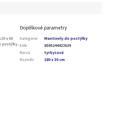
Doplňkové parametry
120 x 60
Kategorie
:
Mantinely do postýlky
y postýlky,
EAN
:
8595244422029
Barva
:
tyrkysová
Rozměr
:
180 x 30 cm