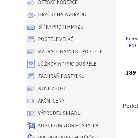
DĚTSKÉ KOBERCE
HRAČKY NA ZAHRADU
SÍŤKY PROTI HMYZU
Nepro
POSTELE VELKÉ
TENCE
MATRACE NA VELKÉ POSTELE
Průmě
LŮŽKOVINY PRO DOSPĚLÉ
hodno
produ
189 
ZACHRAŇ POSTÝLKU
je
5,0
z
NOVÉ ZBOŽÍ
5
hvězdi
AKČNÍ CENY
VÝPRODEJ SKLADU
KONFIGURÁTOR POSTÝLEK