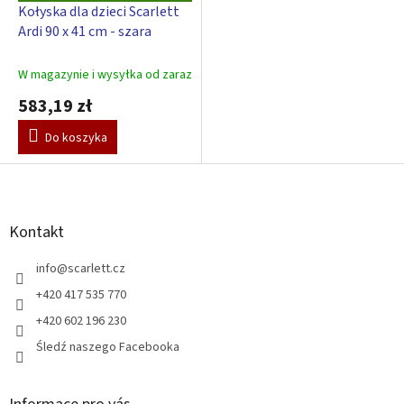
R
Kołyska dla dzieci Scarlett
A
Ardi 90 x 41 cm - szara
T
I
S
W magazynie i wysyłka od zaraz
583,19 zł
Do koszyka
S
t
o
p
Kontakt
k
a
info
@
scarlett.cz
+420 417 535 770
+420 602 196 230
Śledź naszego Facebooka