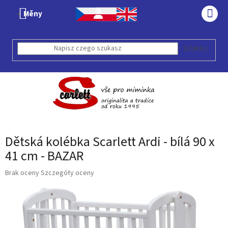
Przejść
Měny
do
KOS
treści
SZUKAJ
Dětská kolébka Scarlett Ardi - bílá 90 x
41 cm - BAZAR
Średnia
Brak oceny
Szczegóły oceny
ocena
produktu
wynosi
0,0
na