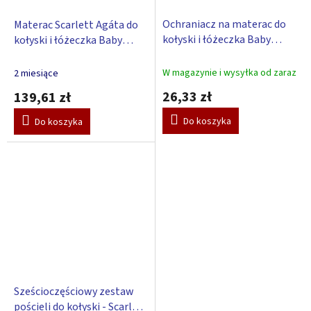
Ochraniacz na materac do
Materac Scarlett Agáta do
kołyski i łóżeczka Baby
kołyski i łóżeczka Baby
Scarlett 90 x 41 cm
Scarlett kokos-molitan-
kokos 90 x 41 x 8 cm
W magazynie i wysyłka od zaraz
2 miesiące
26,33 zł
139,61 zł
Do koszyka
Do koszyka
Sześcioczęściowy zestaw
pościeli do kołyski - Scarlett