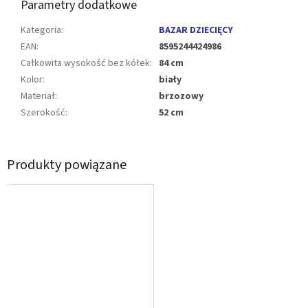
Parametry dodatkowe
Kategoria
:
BAZAR DZIECIĘCY
EAN
:
8595244424986
Całkowita wysokość bez kółek
:
84 cm
Kolor
:
biały
Materiał
:
brzozowy
Szerokość
:
52 cm
Produkty powiązane