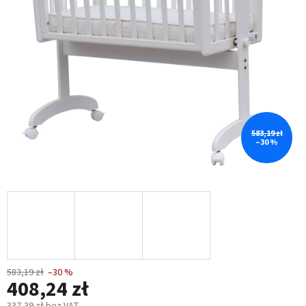
5
gwiazdek.
583,19 zł
–30 %
583,19 zł
–30 %
408,24 zł