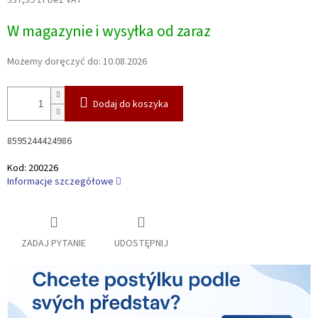
337,39 zł bez VAT
Cena
W magazynie i wysyłka od zaraz
jednostkowa:
Możemy doręczyć do:
10.08.2026
Dodaj do koszyka
8595244424986
Kod:
200226
Informacje szczegółowe
ZADAJ PYTANIE
UDOSTĘPNIJ