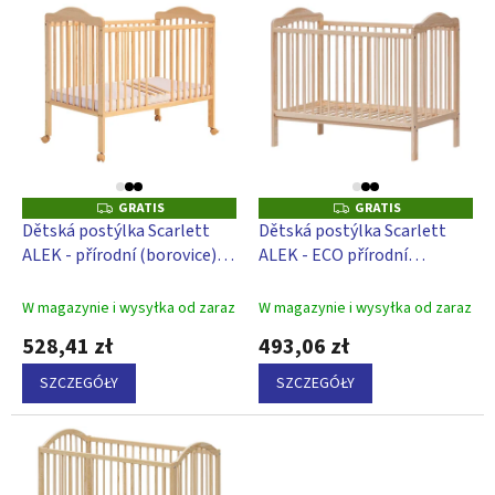
L
e
i
p
s
r
t
o
a
d
p
u
r
k
o
t
d
GRATIS
GRATIS
G
G
ó
u
R
R
Dětská postýlka Scarlett
Dětská postýlka Scarlett
w
A
A
k
ALEK - přírodní (borovice) -
ALEK - ECO přírodní
T
T
t
I
I
vyndavací příčky - 120 x 60
(borovice) - vyndavací příčky
S
S
ó
cm
- 120 x 60 cm
W magazynie i wysyłka od zaraz
W magazynie i wysyłka od zaraz
w
528,41 zł
493,06 zł
SZCZEGÓŁY
SZCZEGÓŁY