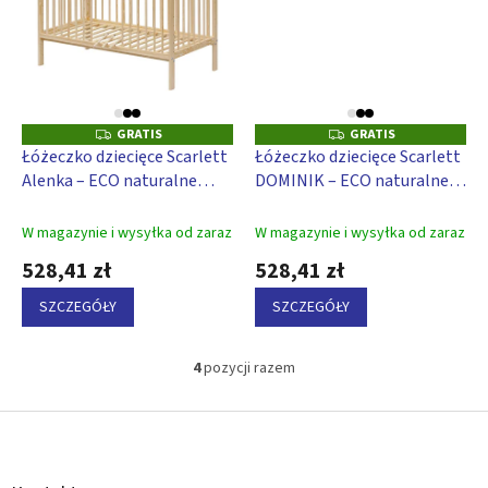
GRATIS
GRATIS
G
G
R
R
Łóżeczko dziecięce Scarlett
Łóżeczko dziecięce Scarlett
A
A
Alenka – ECO naturalne
DOMINIK – ECO naturalne
T
T
I
I
(sosna) – wyjmowane
(sosna) – wyjmowane
S
S
szczebelki – 120 x 60 cm
szczebelki – 120 x 60 cm
W magazynie i wysyłka od zaraz
W magazynie i wysyłka od zaraz
528,41 zł
528,41 zł
SZCZEGÓŁY
SZCZEGÓŁY
4
pozycji razem
K
o
n
S
t
t
r
o
o