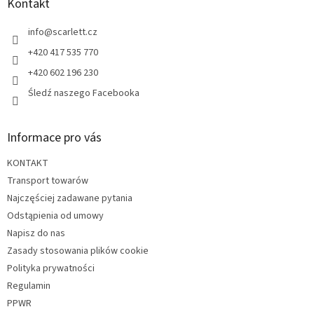
p
Kontakt
l
k
k
a
info
@
scarlett.cz
i
l
+420 417 535 770
i
+420 602 196 230
s
t
Śledź naszego Facebooka
y
Informace pro vás
KONTAKT
Transport towarów
Najczęściej zadawane pytania
Odstąpienia od umowy
Napisz do nas
Zasady stosowania plików cookie
Polityka prywatności
Regulamin
PPWR