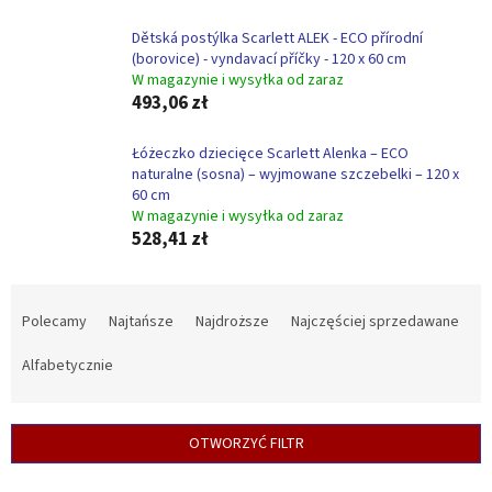
Dětská postýlka Scarlett ALEK - ECO přírodní
(borovice) - vyndavací příčky - 120 x 60 cm
W magazynie i wysyłka od zaraz
493,06 zł
Łóżeczko dziecięce Scarlett Alenka – ECO
naturalne (sosna) – wyjmowane szczebelki – 120 x
60 cm
W magazynie i wysyłka od zaraz
528,41 zł
S
o
Polecamy
Najtańsze
Najdroższe
Najczęściej sprzedawane
r
t
Alfabetycznie
o
w
a
OTWORZYĆ FILTR
n
i