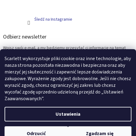
Śledź na Instagramie
Odbierz newsletter
Wpisz swój e-mail, a my będziemy przesyłać ci informacje na temat
nowych produktów na naszym e-shop.
Scarlett wykorzystuje pliki cookie oraz inne technologie, aby
nasza strona pozostała niezawodna i bezpieczna oraz aby
E-mail
mierzyć jej skuteczność i zapewnić lepsze doświadczenia
zakupowe. Wyrażenie zgody jest dobrowolne. Jeśli nie chcesz
ZALOGUJ SIĘ
wyrazić zgody, chcesz ograniczyć jej zakres lub chcesz
wycofać zgodę uprzednio udzieloną przejdź do „Ustawień
Zaawansowanych”.
Opracował Shoptet
Ustawienia
Copyright 2026
Scarlett - artykuły i meble dziecięce
. Wszystkie
Odrzucić
Zgadzam się
prawa zastrzeżone.
Edytuj ustawienia plików cookie