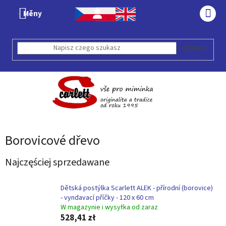
Przejść
Měny
do
KOS
treści
SZUKAJ
Borovicové dřevo
Najczęściej sprzedawane
Dětská postýlka Scarlett ALEK - přírodní (borovice)
- vyndavací příčky - 120 x 60 cm
W magazynie i wysyłka od zaraz
528,41 zł