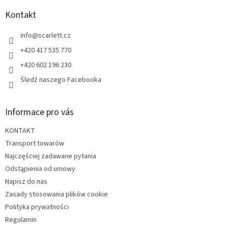
o
p
Kontakt
k
a
info
@
scarlett.cz
+420 417 535 770
+420 602 196 230
Śledź naszego Facebooka
Informace pro vás
KONTAKT
Transport towarów
Najczęściej zadawane pytania
Odstąpienia od umowy
Napisz do nas
Zasady stosowania plików cookie
Polityka prywatności
Regulamin