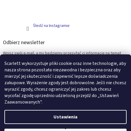
Śledź na Instagramie
Odbierz newsletter
Wpisz swój e-mail, a my będziemy przesyłać ci informacje na temat
nowych produktów na naszym e-shop.
Scarlett wykorzystuje pliki cookie oraz inne technologie, aby
nasza strona pozostała niezawodna i bezpieczna oraz aby
E-mail
mierzyć jej skuteczność i zapewnić lepsze doświadczenia
zakupowe. Wyrażenie zgody jest dobrowolne. Jeśli nie chcesz
ZALOGUJ SIĘ
wyrazić zgody, chcesz ograniczyć jej zakres lub chcesz
wycofać zgodę uprzednio udzieloną przejdź do „Ustawień
Zaawansowanych”.
Opracował Shoptet
Ustawienia
Copyright 2026
Scarlett - artykuły i meble dziecięce
. Wszystkie