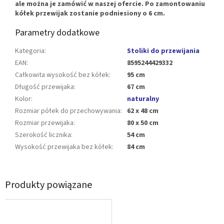
ale można je zamówić w naszej ofercie. Po zamontowaniu
kółek przewijak zostanie podniesiony o 6 cm.
Parametry dodatkowe
Kategoria
:
Stoliki do przewijania
EAN
:
8595244429332
Całkowita wysokość bez kółek
:
95 cm
Długość przewijaka
:
67 cm
Kolor
:
naturalny
Rozmiar półek do przechowywania
:
62 x 48 cm
Rozmiar przewijaka
:
80 x 50 cm
Szerokość licznika
:
54 cm
Wysokość przewijaka bez kółek
:
84 cm
Produkty powiązane