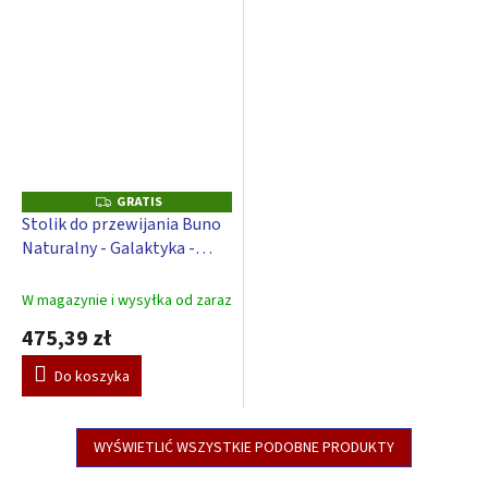
GRATIS
G
R
Stolik do przewijania Buno
A
Naturalny - Galaktyka -
T
I
Biały
S
W magazynie i wysyłka od zaraz
475,39 zł
Do koszyka
WYŚWIETLIĆ WSZYSTKIE PODOBNE PRODUKTY