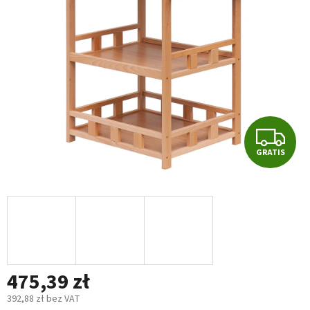
5
gwiazdek.
G
GRATIS
R
A
T
I
475,39 zł
S
392,88 zł bez VAT