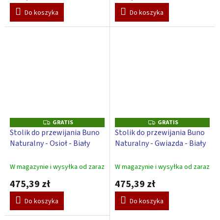
Do koszyka
Do koszyka
GRATIS
GRATIS
G
G
R
R
Stolik do przewijania Buno
Stolik do przewijania Buno
A
A
Naturalny - Osioł - Biały
Naturalny - Gwiazda - Biały
T
T
I
I
S
S
W magazynie i wysyłka od zaraz
W magazynie i wysyłka od zaraz
475,39 zł
475,39 zł
Do koszyka
Do koszyka