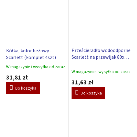
Prześcieradło wodoodporne
Kółka, kolor beżowy -
Scarlett na przewijak 80x50
Scarlett (komplet 4szt)
cm - biały
W magazynie i wysyłka od zaraz
Średnia
W magazynie i wysyłka od zaraz
ocena
31,81 zł
produktu
31,63 zł
wynosi
Do koszyka
3,0
Do koszyka
na
5
gwiazdek.