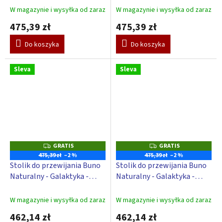
W magazynie i wysyłka od zaraz
W magazynie i wysyłka od zaraz
475,39 zł
475,39 zł
Do koszyka
Do koszyka
Sleva
Sleva
GRATIS
GRATIS
G
G
R
R
475,39 zł
–2 %
475,39 zł
–2 %
A
A
Stolik do przewijania Buno
Stolik do przewijania Buno
T
T
I
I
Naturalny - Galaktyka -
Naturalny - Galaktyka -
S
S
Różowy
Zielony
W magazynie i wysyłka od zaraz
W magazynie i wysyłka od zaraz
462,14 zł
462,14 zł