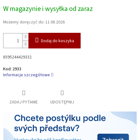
Cena
W magazynie i wysyłka od zaraz
jednostkowa:
Możemy doręczyć do:
11.08.2026
Dodaj do koszyka
8595244429332
Kod:
2933
Informacje szczegółowe
ZADAJ PYTANIE
UDOSTĘPNIJ