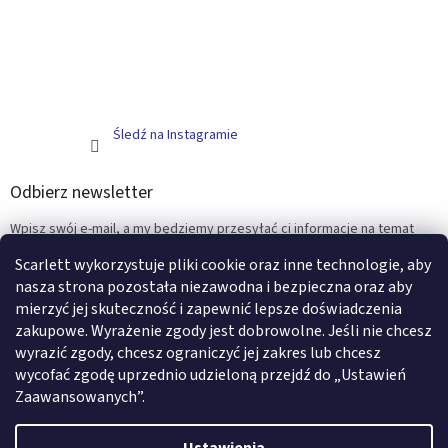
Śledź na Instagramie
Odbierz newsletter
Wpisz swój e-mail, a my będziemy przesyłać ci informacje na temat
nowych produktów na naszym e-shop.
Scarlett wykorzystuje pliki cookie oraz inne technologie, aby
nasza strona pozostała niezawodna i bezpieczna oraz aby
E-mail
mierzyć jej skuteczność i zapewnić lepsze doświadczenia
zakupowe. Wyrażenie zgody jest dobrowolne. Jeśli nie chcesz
ZALOGUJ SIĘ
wyrazić zgody, chcesz ograniczyć jej zakres lub chcesz
wycofać zgodę uprzednio udzieloną przejdź do „Ustawień
Zaawansowanych”.
Opracował Shoptet