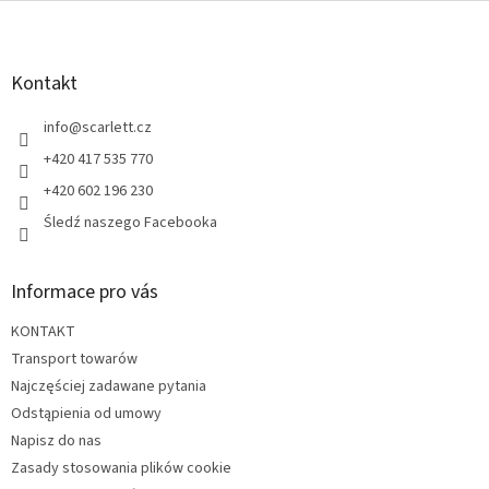
S
t
o
p
Kontakt
k
a
info
@
scarlett.cz
+420 417 535 770
+420 602 196 230
Śledź naszego Facebooka
Informace pro vás
KONTAKT
Transport towarów
Najczęściej zadawane pytania
Odstąpienia od umowy
Napisz do nas
Zasady stosowania plików cookie