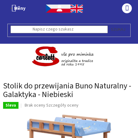
Przejść
Měny
do
KOS
treści
SZUKAJ
Stolik do przewijania Buno Naturalny -
Galaktyka - Niebieski
Średnia
Brak oceny
Szczegóły oceny
Sleva
ocena
produktu
wynosi
0,0
na