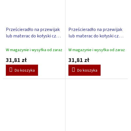
Prześcieradło na przewijak
Prześcieradło na przewijak
lub materac do kołyski czy
lub materac do kołyski czy
kosze – niebieski 85 x 55 cm
kosze – różowy 85 x 55 cm
W magazynie i wysyłka od zaraz
W magazynie i wysyłka od zaraz
31,81 zł
31,81 zł
Do koszyka
Do koszyka