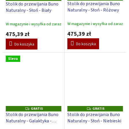
R
R
Stolik do przewijania Buno
Stolik do przewijania Buno
A
A
Naturalny - Słoń - Różowy
Naturalny - Słoń - Biały
T
T
I
I
S
S
W magazynie i wysyłka od zaraz
W magazynie i wysyłka od zaraz
475,39 zł
475,39 zł
Do koszyka
Do koszyka
Sleva
GRATIS
GRATIS
G
G
R
R
Stolik do przewijania Buno
Stolik do przewijania Buno
A
A
Naturalny - Galaktyka -
Naturalny - Słoń - Niebieski
T
T
I
I
Beżowy
S
S