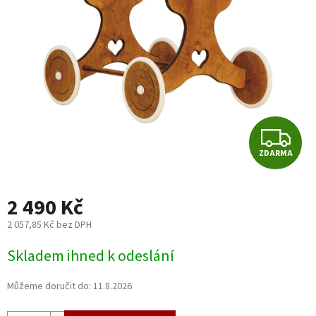
5
hvězdiček.
Z
ZDARMA
D
A
2 490 Kč
R
2 057,85 Kč bez DPH
Měrná
M
Skladem ihned k odeslání
cena:
A
Můžeme doručit do:
11.8.2026