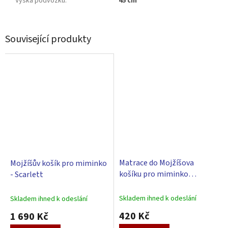
Výška podvozku
:
45 cm
Související produkty
Matrace do Mojžíšova
Mojžíšův košík pro miminko
košíku pro miminko
- Scarlett
Scarlett 86 x 46 x 6 cm
Skladem ihned k odeslání
Skladem ihned k odeslání
420 Kč
1 690 Kč