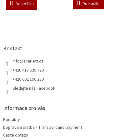
Do košíku
Do košíku
Z
á
p
a
Kontakt
t
í
info
@
scarlett.cz
+420 417 535 770
+420 602 196 230
Sledujte náš Facebook
Informace pro vás
Kontakty
Doprava a platba / Transport and payment
Časté dotazy