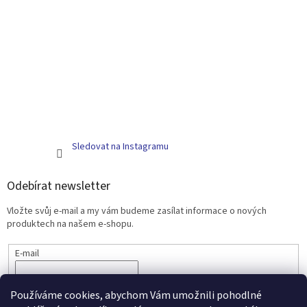
Sledovat na Instagramu
Odebírat newsletter
Vložte svůj e-mail a my vám budeme zasílat informace o nových
produktech na našem e-shopu.
E-mail
PŘIHLÁSIT SE
Používáme cookies, abychom Vám umožnili pohodlné