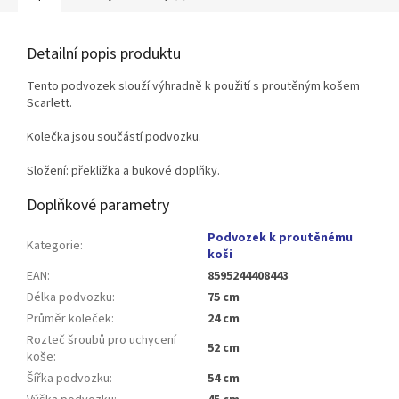
Detailní popis produktu
Tento podvozek slouží výhradně k použití s proutěným košem
Scarlett.
Kolečka jsou součástí podvozku.
Složení: překližka a bukové doplňky.
Doplňkové parametry
Podvozek k proutěnému
Kategorie
:
koši
EAN
:
8595244408443
Délka podvozku
:
75 cm
Průměr koleček
:
24 cm
Rozteč šroubů pro uchycení
52 cm
koše
:
Šířka podvozku
:
54 cm