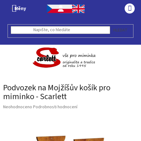
Přejít
Měny
na
NÁK
obsah
KOŠÍ
HLEDAT
Podvozek na Mojžíšův košík pro
miminko - Scarlett
Průměrné
Neohodnoceno
Podrobnosti hodnocení
hodnocení
produktu
je
0,0
z