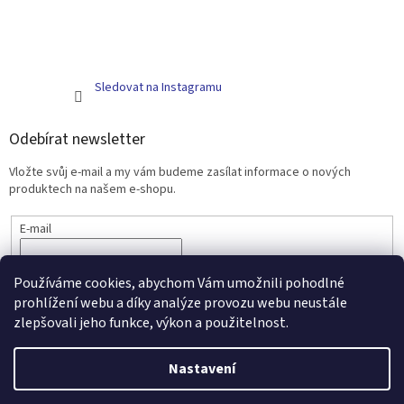
Sledovat na Instagramu
Odebírat newsletter
Vložte svůj e-mail a my vám budeme zasílat informace o nových
produktech na našem e-shopu.
E-mail
PŘIHLÁSIT SE
Používáme cookies, abychom Vám umožnili pohodlné
prohlížení webu a díky analýze provozu webu neustále
zlepšovali jeho funkce, výkon a použitelnost.
Vytvořil Shoptet
Nastavení