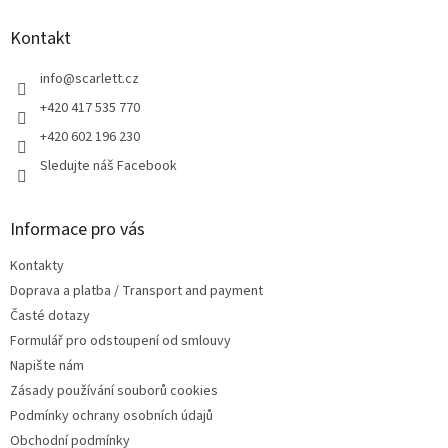
p
a
Kontakt
t
í
info
@
scarlett.cz
+420 417 535 770
+420 602 196 230
Sledujte náš Facebook
Informace pro vás
Kontakty
Doprava a platba / Transport and payment
Časté dotazy
Formulář pro odstoupení od smlouvy
Napište nám
Zásady používání souborů cookies
Podmínky ochrany osobních údajů
Obchodní podmínky