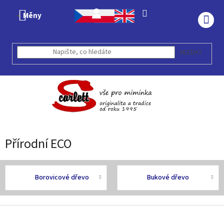
Přejít
na
Měny
obsah
NÁK
KOŠÍ
HLEDAT
Přírodní ECO
Borovicové dřevo
Bukové dřevo
Z
á