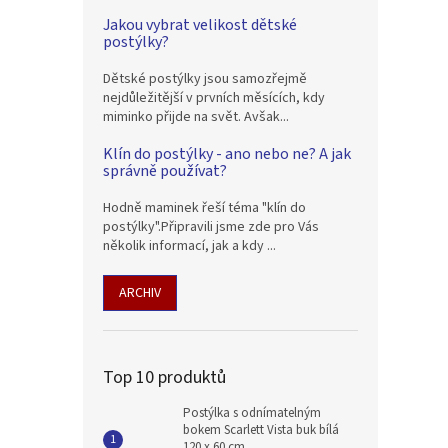
Jakou vybrat velikost dětské
postýlky?
Dětské postýlky jsou samozřejmě
nejdůležitější v prvních měsících, kdy
miminko přijde na svět. Avšak...
Klín do postýlky - ano nebo ne? A jak
správně používat?
Hodně maminek řeší téma "klín do
postýlky".Připravili jsme zde pro Vás
několik informací, jak a kdy ...
ARCHIV
Top 10 produktů
Postýlka s odnímatelným
bokem Scarlett Vista buk bílá
120 x 60 cm