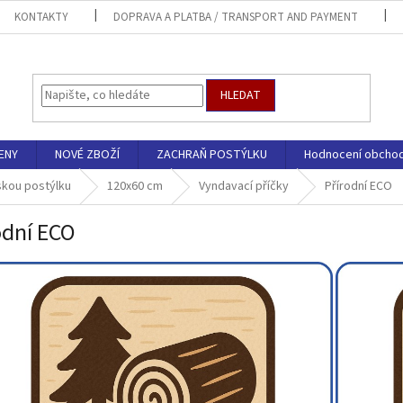
KONTAKTY
DOPRAVA A PLATBA / TRANSPORT AND PAYMENT
HLEDAT
ENY
NOVÉ ZBOŽÍ
ZACHRAŇ POSTÝLKU
Hodnocení obcho
skou postýlku
120x60 cm
Vyndavací příčky
Přírodní ECO
odní ECO