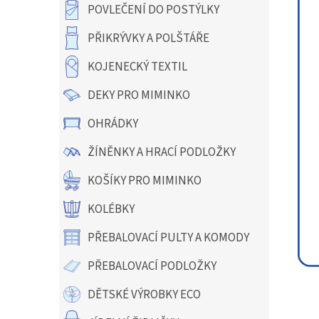
a
POVLEČENÍ DO POSTÝLKY
n
e
PŘIKRÝVKY A POLŠTÁŘE
l
KOJENECKÝ TEXTIL
DEKY PRO MIMINKO
OHRÁDKY
ŽÍNĚNKY A HRACÍ PODLOŽKY
KOŠÍKY PRO MIMINKO
KOLÉBKY
PŘEBALOVACÍ PULTY A KOMODY
PŘEBALOVACÍ PODLOŽKY
DĚTSKÉ VÝROBKY ECO