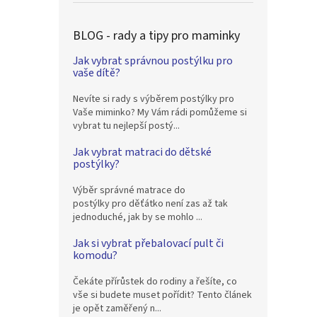
BLOG - rady a tipy pro maminky
Jak vybrat správnou postýlku pro
vaše dítě?
Nevíte si rady s výběrem postýlky pro
Vaše miminko? My Vám rádi pomůžeme si
vybrat tu nejlepší postý...
Jak vybrat matraci do dětské
postýlky?
Výběr správné matrace do
postýlky pro děťátko není zas až tak
jednoduché, jak by se mohlo ...
Jak si vybrat přebalovací pult či
komodu?
Čekáte přírůstek do rodiny a řešíte, co
vše si budete muset pořídit? Tento článek
je opět zaměřený n...