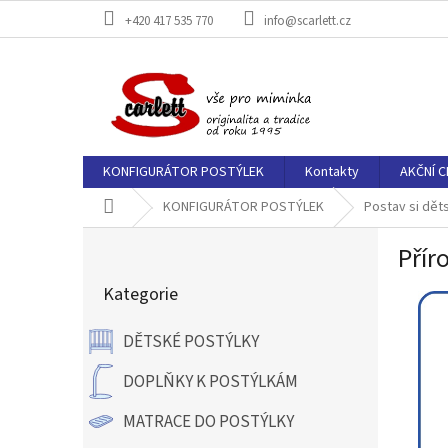
Přejít
+420 417 535 770
info@scarlett.cz
na
obsah
KONFIGURÁTOR POSTÝLEK
Kontakty
AKČNÍ C
Domů
KONFIGURÁTOR POSTÝLEK
Postav si dět
P
Přír
o
Přeskočit
s
Kategorie
kategorie
t
r
DĚTSKÉ POSTÝLKY
a
n
DOPLŇKY K POSTÝLKÁM
n
í
MATRACE DO POSTÝLKY
p