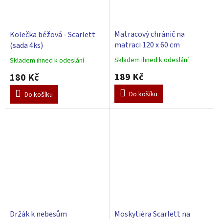
Matracový chránič na
Kolečka béžová - Scarlett
matraci 120 x 60 cm
(sada 4ks)
Skladem ihned k odeslání
Skladem ihned k odeslání
Průměrné
Průměrné
hodnocení
hodnocení
189 Kč
180 Kč
produktu
produktu
je
je
Do košíku
Do košíku
5,0
3,0
z
z
5
5
hvězdiček.
hvězdiček.
Držák k nebesům
Moskytiéra Scarlett na