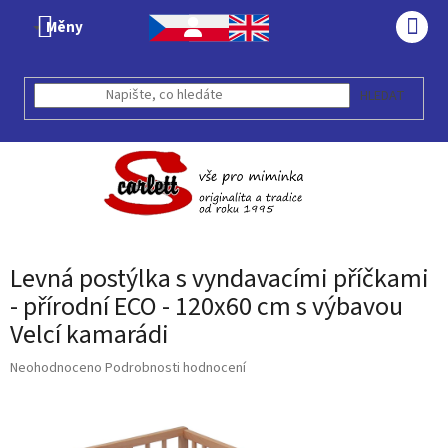
Přejít
Měny
na
NÁK
obsah
KOŠÍ
HLEDAT
Levná postýlka s vyndavacími příčkami
- přírodní ECO - 120x60 cm s výbavou
Velcí kamarádi
Průměrné
Neohodnoceno
Podrobnosti hodnocení
hodnocení
produktu
je
0,0