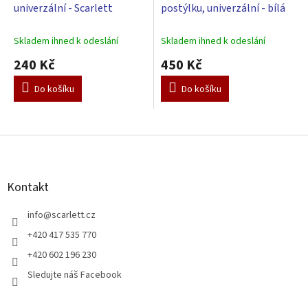
univerzální - Scarlett
postýlku, univerzální - bílá
Skladem ihned k odeslání
Skladem ihned k odeslání
240 Kč
450 Kč
Do košíku
Do košíku
Z
á
p
a
Kontakt
t
í
info
@
scarlett.cz
+420 417 535 770
+420 602 196 230
Sledujte náš Facebook