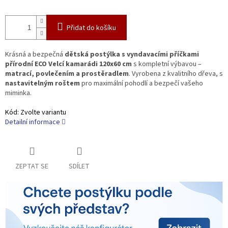
Přidat do košíku
Krásná a bezpečná
dětská postýlka s vyndavacími příčkami
přírodní ECO Velcí kamarádi 120x60 cm
s kompletní výbavou –
matrací, povlečením a prostěradlem
. Vyrobena z kvalitního dřeva, s
nastavitelným roštem
pro maximální pohodlí a bezpečí vašeho
miminka.
Kód:
Zvolte variantu
Detailní informace
ZEPTAT SE
SDÍLET