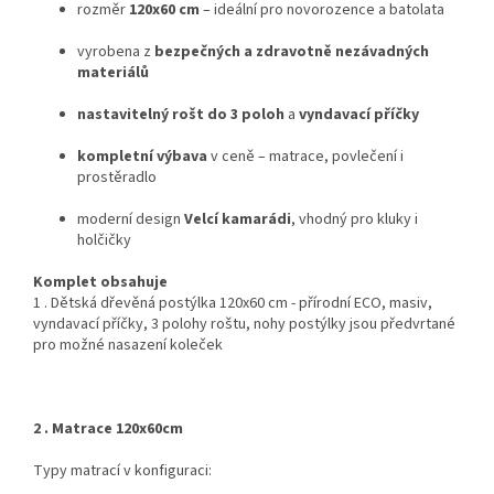
rozměr
120x60 cm
– ideální pro novorozence a batolata
vyrobena z
bezpečných a zdravotně nezávadných
materiálů
nastavitelný rošt do 3 poloh
a
vyndavací příčky
kompletní výbava
v ceně – matrace, povlečení i
prostěradlo
moderní design
Velcí kamarádi
, vhodný pro kluky i
holčičky
Komplet obsahuje
1 . Dětská dřevěná postýlka 120x60 cm - přírodní ECO, masiv,
vyndavací příčky, 3 polohy roštu, nohy postýlky jsou předvrtané
pro možné nasazení koleček
2 . Matrace 120x60cm
Typy matrací v konfiguraci: