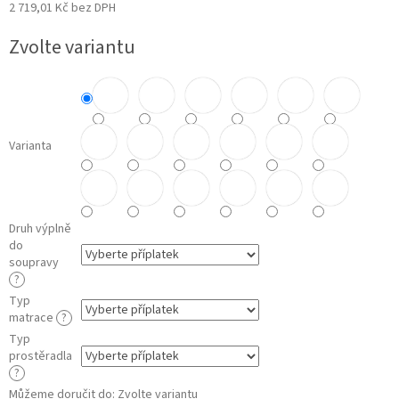
2 719,01 Kč
bez DPH
Měrná
Zvolte variantu
cena:
Varianta
Druh výplně
do
soupravy
?
Typ
matrace
?
Typ
prostěradla
?
Můžeme doručit do:
Zvolte variantu