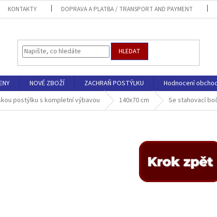
KONTAKTY
DOPRAVA A PLATBA / TRANSPORT AND PAYMENT
HLEDAT
ENY
NOVÉ ZBOŽÍ
ZACHRAŇ POSTÝLKU
Hodnocení obcho
skou postýlku s kompletní výbavou
140x70 cm
Se stahovací boč