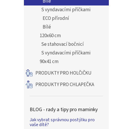
Bílé
S vyndavacími příčkami
ECO přírodní
Bílé
120x60 cm
Se stahovací bočnicí
S vyndavacími příčkami
90x41 cm
PRODUKTY PRO HOLČIČKU
PRODUKTY PRO CHLAPEČKA
BLOG - rady a tipy pro maminky
Jak vybrat správnou postýlku pro
vaše dítě?