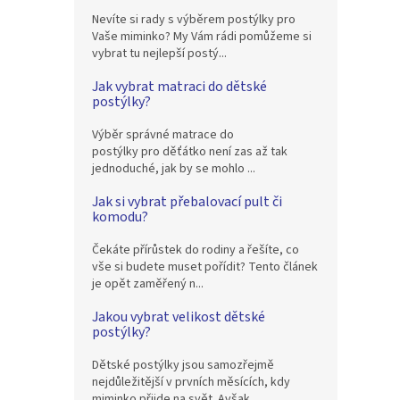
Nevíte si rady s výběrem postýlky pro
Vaše miminko? My Vám rádi pomůžeme si
vybrat tu nejlepší postý...
Jak vybrat matraci do dětské
postýlky?
Výběr správné matrace do
postýlky pro děťátko není zas až tak
jednoduché, jak by se mohlo ...
Jak si vybrat přebalovací pult či
komodu?
Čekáte přírůstek do rodiny a řešíte, co
vše si budete muset pořídit? Tento článek
je opět zaměřený n...
Jakou vybrat velikost dětské
postýlky?
Dětské postýlky jsou samozřejmě
nejdůležitější v prvních měsících, kdy
miminko přijde na svět. Avšak...