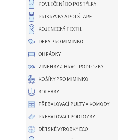
a
POVLEČENÍ DO POSTÝLKY
n
e
PŘIKRÝVKY A POLŠTÁŘE
l
KOJENECKÝ TEXTIL
DEKY PRO MIMINKO
OHRÁDKY
ŽÍNĚNKY A HRACÍ PODLOŽKY
KOŠÍKY PRO MIMINKO
KOLÉBKY
PŘEBALOVACÍ PULTY A KOMODY
PŘEBALOVACÍ PODLOŽKY
DĚTSKÉ VÝROBKY ECO