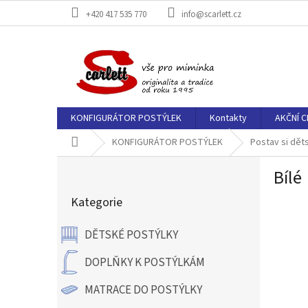
Přejít
+420 417 535 770
info@scarlett.cz
na
obsah
KONFIGURÁTOR POSTÝLEK
Kontakty
AKČNÍ C
Domů
KONFIGURÁTOR POSTÝLEK
Postav si dět
P
Bílé
o
Přeskočit
s
Kategorie
kategorie
t
r
DĚTSKÉ POSTÝLKY
a
n
DOPLŇKY K POSTÝLKÁM
n
í
MATRACE DO POSTÝLKY
p