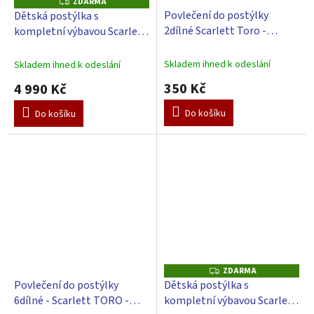
ZDARMA
Z
D
Povlečení do postýlky
Dětská postýlka s
A
2dílné Scarlett Toro -
kompletní výbavou Scarlett
R
M
růžová 90 x 120 cm
120 x 60 cm - Toro - růžová
A
Skladem ihned k odeslání
Skladem ihned k odeslání
350 Kč
4 990 Kč
Do košíku
Do košíku
ZDARMA
Z
D
Povlečení do postýlky
Dětská postýlka s
A
6dílné - Scarlett TORO -
kompletní výbavou Scarlett
R
M