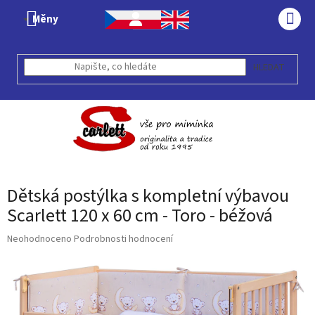
Přejít
Měny
na
NÁK
obsah
KOŠÍ
HLEDAT
Dětská postýlka s kompletní výbavou
Scarlett 120 x 60 cm - Toro - béžová
Průměrné
Neohodnoceno
Podrobnosti hodnocení
hodnocení
produktu
je
0,0
z