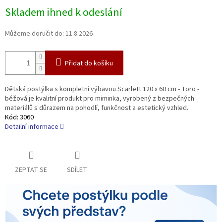
Měrná
Skladem ihned k odeslání
cena:
Můžeme doručit do:
11.8.2026
Přidat do košíku
Dětská postýlka s kompletní výbavou Scarlett 120 x 60 cm - Toro -
béžová je kvalitní produkt pro miminka, vyrobený z bezpečných
materiálů s důrazem na pohodlí, funkčnost a estetický vzhled.
Kód:
3060
Detailní informace
ZEPTAT SE
SDÍLET