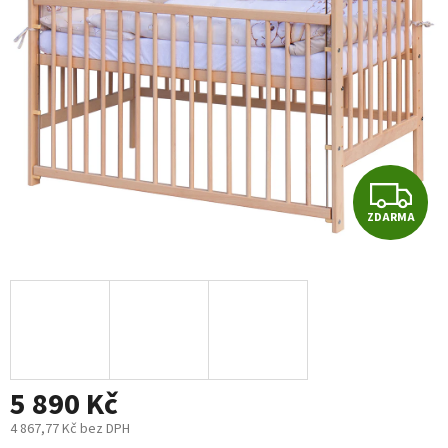
5
hvězdiček.
Z
ZDARMA
D
A
R
M
5 890 Kč
A
4 867,77 Kč bez DPH