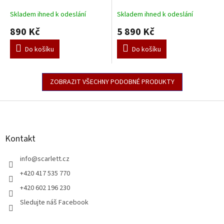
růžová 90 x 120 cm
120 x 60 cm - Toro - růžová
A
Skladem ihned k odeslání
Skladem ihned k odeslání
890 Kč
5 890 Kč
Do košíku
Do košíku
ZOBRAZIT VŠECHNY PODOBNÉ PRODUKTY
Z
á
p
a
Kontakt
t
í
info
@
scarlett.cz
+420 417 535 770
+420 602 196 230
Sledujte náš Facebook