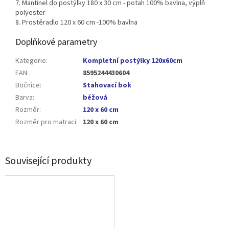
7.
Mantinel do postýlky 180 x 30 cm - potah 100% bavlna, výplň
polyester
8. Prostěradlo 120 x 60 cm -
100% bavlna
Doplňkové parametry
Kategorie
:
Kompletní postýlky 120x60cm
EAN
:
8595244430604
Bočnice
:
Stahovací bok
Barva
:
béžová
Rozměr
:
120 x 60 cm
Rozměr pro matraci
:
120 x 60 cm
Související produkty