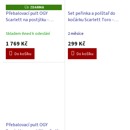
ZDARMA
Z
D
Přebalovací pult OGY
Set peřinka a polštař do
A
Scarlett na postýlku -
kočárku Scarlett Toro -
R
M
přírodní - s přebalovací
růžová
A
podložkou Galaxy - Růžová
Skladem ihned k odeslání
2 měsíce
1 769 Kč
299 Kč
Do košíku
Do košíku
Přebalovací pult OGY