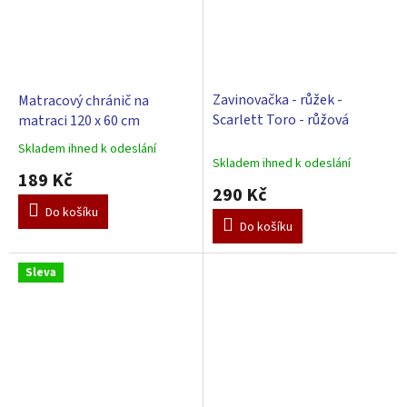
Zavinovačka - růžek -
Matracový chránič na
Scarlett Toro - růžová
matraci 120 x 60 cm
Skladem ihned k odeslání
Průměrné
Skladem ihned k odeslání
hodnocení
189 Kč
produktu
290 Kč
je
Do košíku
5,0
Do košíku
z
5
hvězdiček.
Sleva