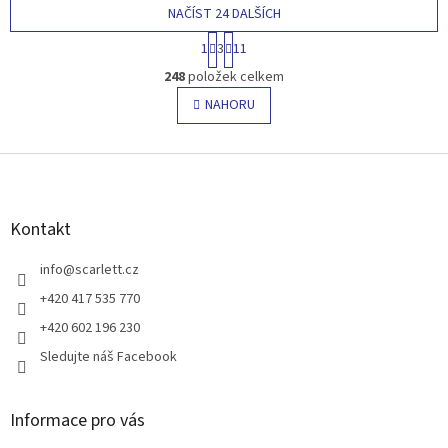
NAČÍST 24 DALŠÍCH
S
1
3
11
t
O
r
248
položek celkem
v
á
l
NAHORU
n
á
k
o
d
v
Z
a
á
c
á
n
í
p
í
p
a
Kontakt
r
t
v
í
info
@
scarlett.cz
k
y
+420 417 535 770
v
+420 602 196 230
ý
p
Sledujte náš Facebook
i
s
u
Informace pro vás