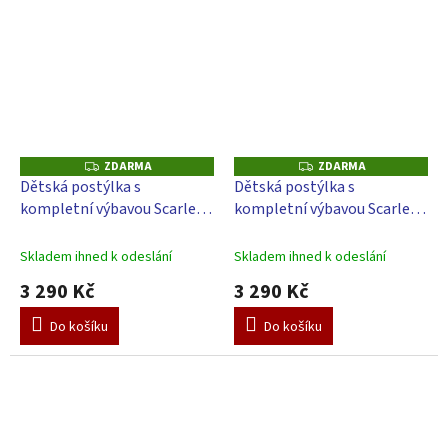
ZDARMA
ZDARMA
Z
Z
D
D
Dětská postýlka s
Dětská postýlka s
A
A
kompletní výbavou Scarlett
kompletní výbavou Scarlett
R
R
M
M
Doneto - 120 x 60 cm
Malia - 120 x 60 cm
A
A
Skladem ihned k odeslání
Skladem ihned k odeslání
3 290 Kč
3 290 Kč
Do košíku
Do košíku