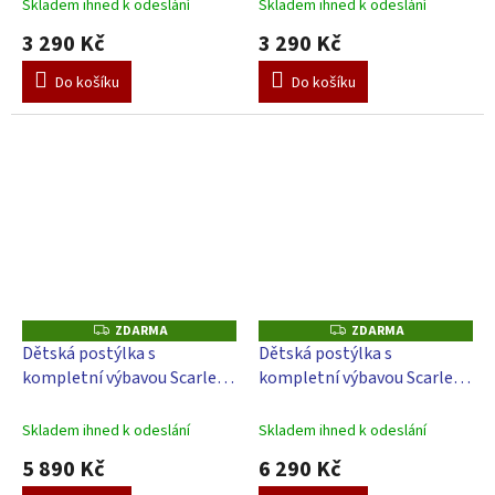
Skladem ihned k odeslání
Skladem ihned k odeslání
3 290 Kč
3 290 Kč
Do košíku
Do košíku
ZDARMA
ZDARMA
Z
Z
D
D
Dětská postýlka s
Dětská postýlka s
A
A
kompletní výbavou Scarlett
kompletní výbavou Scarlett
R
R
M
M
ZOO - 120 x 60 cm - béžová
120 x 60 cm - Měsíček -
A
A
růžová
Skladem ihned k odeslání
Skladem ihned k odeslání
5 890 Kč
6 290 Kč