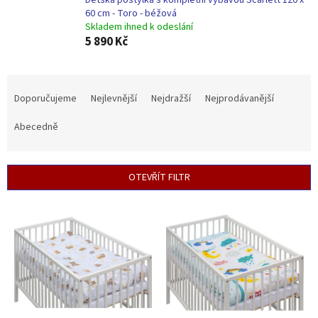
Dětská postýlka s kompletní výbavou Scarlett 120 x
60 cm - Toro - béžová
Skladem ihned k odeslání
5 890 Kč
Ř
a
Doporučujeme
Nejlevnější
Nejdražší
Nejprodávanější
z
e
Abecedně
n
í
p
OTEVŘÍT FILTR
r
o
V
d
ý
u
p
k
i
t
s
ů
p
r