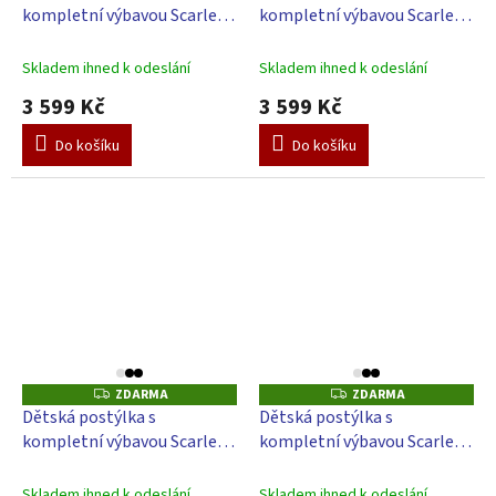
kompletní výbavou Scarlett
kompletní výbavou Scarlett
R
R
M
M
Arama - 120 x 60 cm
Oniko - 120 x 60 cm
A
A
Skladem ihned k odeslání
Skladem ihned k odeslání
3 599 Kč
3 599 Kč
Do košíku
Do košíku
ZDARMA
ZDARMA
Z
Z
D
D
Dětská postýlka s
Dětská postýlka s
A
A
kompletní výbavou Scarlett
kompletní výbavou Scarlett
R
R
M
M
Dambi - 120 x 60 cm
Lunito - 120 x 60 cm
A
A
Skladem ihned k odeslání
Skladem ihned k odeslání