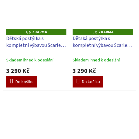
ZDARMA
ZDARMA
Z
Z
D
D
Dětská postýlka s
Dětská postýlka s
A
A
kompletní výbavou Scarlett
kompletní výbavou Scarlett
R
R
M
M
Gytaro - 120 x 60 cm
Papilo - 120 x 60 cm
A
A
Skladem ihned k odeslání
Skladem ihned k odeslání
3 290 Kč
3 290 Kč
Do košíku
Do košíku