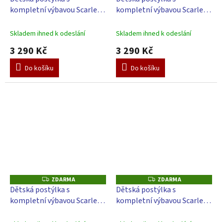
A
A
kompletní výbavou Scarlett
kompletní výbavou Scarlett
R
R
M
M
Dambi - 120 x 60 cm
120 x 60 cm - Králíček -
A
A
růžová
Skladem ihned k odeslání
Skladem ihned k odeslání
3 290 Kč
3 290 Kč
Do košíku
Do košíku
ZDARMA
ZDARMA
Z
Z
D
D
Dětská postýlka s
Dětská postýlka s
A
A
kompletní výbavou Scarlett
kompletní výbavou Scarlett
R
R
M
M
Víla - 120 x 60 cm - růžová
120 x 60 cm - Lila - béžová
A
A