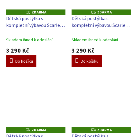
ZDARMA
ZDARMA
Z
Z
D
D
Dětská postýlka s
Dětská postýlka s
A
A
kompletní výbavou Scarlett
kompletní výbavou Scarlett
R
R
M
M
Oniko - 120 x 60 cm
Arama - 120 x 60 cm
A
A
Skladem ihned k odeslání
Skladem ihned k odeslání
3 290 Kč
3 290 Kč
Do košíku
Do košíku
ZDARMA
ZDARMA
Z
Z
D
D
Dětská postýlka s
Dětská postýlka s