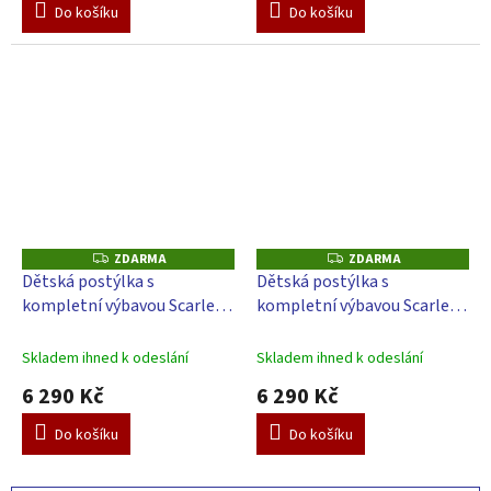
Do košíku
Do košíku
ZDARMA
ZDARMA
Z
Z
D
D
Dětská postýlka s
Dětská postýlka s
A
A
kompletní výbavou Scarlett
kompletní výbavou Scarlett
R
R
M
M
120 x 60 cm - Měsíček -
120 x 60 cm - Měsíček - bílá
A
A
zelená
Skladem ihned k odeslání
Skladem ihned k odeslání
6 290 Kč
6 290 Kč
Do košíku
Do košíku