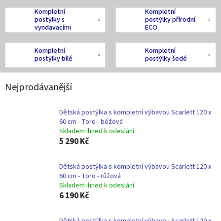
Kompletní
Kompletní
postýlky s
postýlky přírodní
vyndavacími
ECO
příčkami
Kompletní
Kompletní
postýlky bílé
postýlky šedé
Nejprodávanější
Dětská postýlka s kompletní výbavou Scarlett 120 x
60 cm - Toro - béžová
Skladem ihned k odeslání
5 290 Kč
Dětská postýlka s kompletní výbavou Scarlett 120 x
60 cm - Toro - růžová
Skladem ihned k odeslání
6 190 Kč