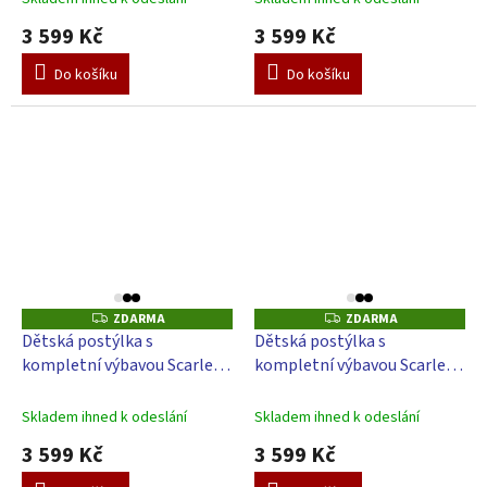
3 599 Kč
3 599 Kč
Do košíku
Do košíku
ZDARMA
ZDARMA
Z
Z
D
D
Dětská postýlka s
Dětská postýlka s
A
A
kompletní výbavou Scarlett
kompletní výbavou Scarlett
R
R
M
M
Doneto - 120 x 60 cm
Malia - 120 x 60 cm
A
A
Skladem ihned k odeslání
Skladem ihned k odeslání
3 599 Kč
3 599 Kč