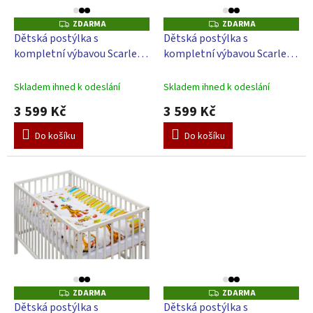
o
d
ZDARMA
ZDARMA
Z
Z
u
D
D
Dětská postýlka s
Dětská postýlka s
A
A
k
kompletní výbavou Scarlett
kompletní výbavou Scarlett
R
R
t
M
M
Lila - 120 x 60 cm
Papilo - 120 x 60 cm
A
A
ů
Skladem ihned k odeslání
Skladem ihned k odeslání
3 599 Kč
3 599 Kč
Do košíku
Do košíku
ZDARMA
ZDARMA
Z
Z
D
D
Dětská postýlka s
Dětská postýlka s
A
A