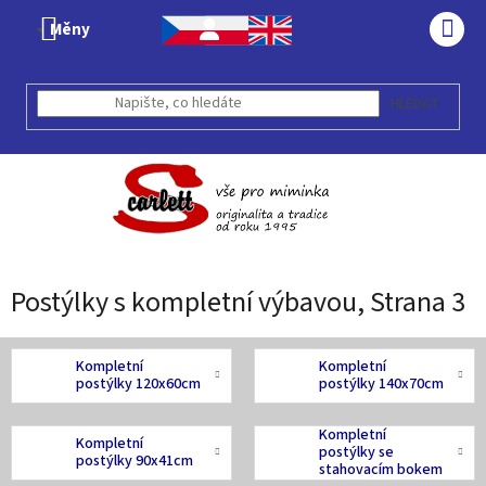
Přejít
Měny
na
NÁK
obsah
KOŠÍ
HLEDAT
Postýlky s kompletní výbavou
, Strana 3
Kompletní
Kompletní
postýlky 120x60cm
postýlky 140x70cm
Kompletní
Kompletní
postýlky se
postýlky 90x41cm
stahovacím bokem