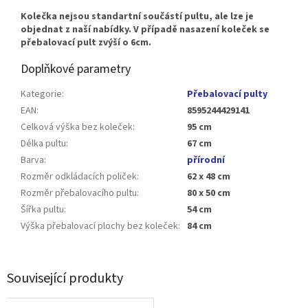
Kolečka nejsou standartní součástí pultu, ale lze je
objednat z naší nabídky.
V případě nasazení koleček se
přebalovací pult zvýší o 6cm.
Doplňkové parametry
Kategorie
:
Přebalovací pulty
EAN
:
8595244429141
Celková výška bez koleček
:
95 cm
Délka pultu
:
67 cm
Barva
:
přírodní
Rozměr odkládacích poliček
:
62 x 48 cm
Rozměr přebalovacího pultu
:
80 x 50 cm
Šířka pultu
:
54 cm
Výška přebalovací plochy bez koleček
:
84 cm
Související produkty