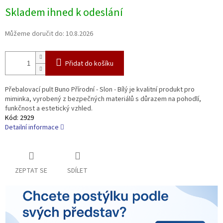
Měrná
Skladem ihned k odeslání
cena:
Můžeme doručit do:
10.8.2026
Přidat do košíku
Přebalovací pult Buno Přírodní - Slon - Bílý je kvalitní produkt pro
miminka, vyrobený z bezpečných materiálů s důrazem na pohodlí,
funkčnost a estetický vzhled.
Kód:
2929
Detailní informace
ZEPTAT SE
SDÍLET