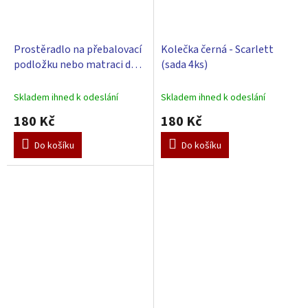
Prostěradlo na přebalovací
Kolečka černá - Scarlett
podložku nebo matraci do
(sada 4ks)
kolébky či koše - zelená 85 x
55 cm
Skladem ihned k odeslání
Skladem ihned k odeslání
180 Kč
180 Kč
Do košíku
Do košíku