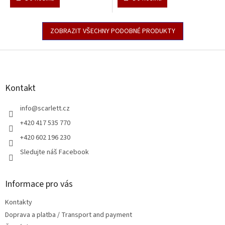
ZOBRAZIT VŠECHNY PODOBNÉ PRODUKTY
Z
á
p
a
Kontakt
t
í
info
@
scarlett.cz
+420 417 535 770
+420 602 196 230
Sledujte náš Facebook
Informace pro vás
Kontakty
Doprava a platba / Transport and payment