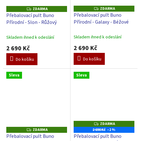
ZDARMA
Z
ZDARMA
Z
D
D
Přebalovací pult Buno
Přebalovací pult Buno
A
A
Přírodní - Galaxy - Béžové
Přírodní - Slon - Růžový
R
R
M
M
A
A
Skladem ihned k odeslání
Skladem ihned k odeslání
2 690 Kč
2 690 Kč
Do košíku
Do košíku
Sleva
Sleva
ZDARMA
Z
D
ZDARMA
2 690 Kč
–2 %
Z
A
D
Přebalovací pult Buno
Přebalovací pult Buno
R
A