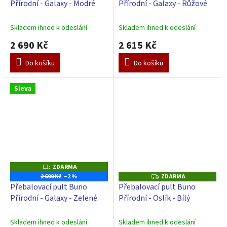
M
Přírodní - Galaxy - Modré
Přírodní - Galaxy - Růžové
R
A
M
A
Skladem ihned k odeslání
Skladem ihned k odeslání
2 690 Kč
2 615 Kč
Do košíku
Do košíku
Sleva
ZDARMA
Z
D
2 690 Kč
–2 %
ZDARMA
Z
A
D
Přebalovací pult Buno
Přebalovací pult Buno
R
A
M
Přírodní - Galaxy - Zelené
Přírodní - Oslík - Bílý
R
A
M
A
Skladem ihned k odeslání
Skladem ihned k odeslání