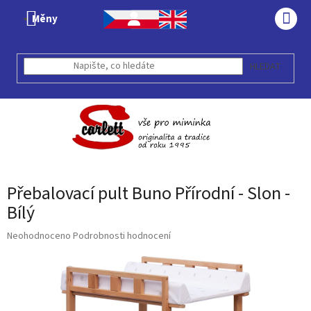
Přejít
Měny
na
NÁK
obsah
KOŠÍ
HLEDAT
Přebalovací pult Buno Přírodní - Slon -
Bílý
Průměrné
Neohodnoceno
Podrobnosti hodnocení
hodnocení
produktu
je
0,0
z