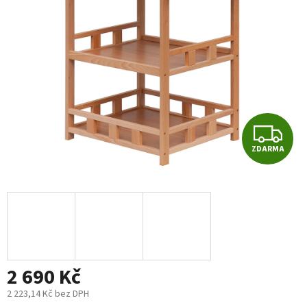
5
hvězdiček.
Z
ZDARMA
D
A
R
M
2 690 Kč
A
2 223,14 Kč bez DPH