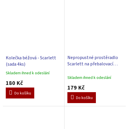
Nepropustné prostěradlo
Kolečka béžová - Scarlett
Scarlett na přebalovací
(sada 4ks)
podložku 80x50 cm - bílá
Skladem ihned k odeslání
Průměrné
Skladem ihned k odeslání
hodnocení
180 Kč
produktu
179 Kč
je
Do košíku
3,0
Do košíku
z
5
hvězdiček.