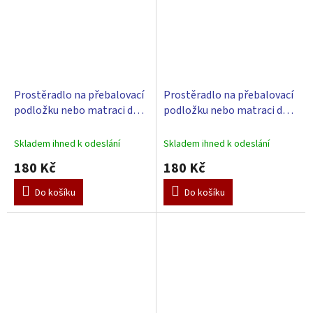
Prostěradlo na přebalovací
Prostěradlo na přebalovací
podložku nebo matraci do
podložku nebo matraci do
kolébky či koše - modrá 85 x
kolébky či koše - růžová 85 x
55 cm
55 cm
Skladem ihned k odeslání
Skladem ihned k odeslání
180 Kč
180 Kč
Do košíku
Do košíku