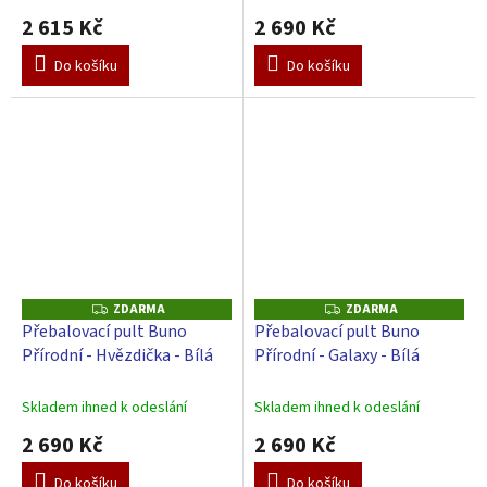
2 615 Kč
2 690 Kč
Do košíku
Do košíku
ZDARMA
ZDARMA
Z
Z
D
D
Přebalovací pult Buno
Přebalovací pult Buno
A
A
Přírodní - Hvězdička - Bílá
Přírodní - Galaxy - Bílá
R
R
M
M
A
A
Skladem ihned k odeslání
Skladem ihned k odeslání
2 690 Kč
2 690 Kč
Do košíku
Do košíku