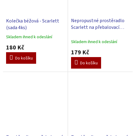
Nepropustné prostěradlo
Kolečka béžová - Scarlett
Scarlett na přebalovací
(sada 4ks)
podložku 80x50 cm - bílá
Skladem ihned k odeslání
Průměrné
Skladem ihned k odeslání
hodnocení
180 Kč
produktu
179 Kč
je
Do košíku
3,0
Do košíku
z
5
hvězdiček.