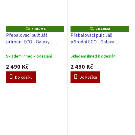
ZDARMA
ZDARMA
Z
Z
D
D
Přebalovací pult Jáš
Přebalovací pult Jáš
A
A
přírodní ECO - Galaxy -
přírodní ECO - Galaxy -
R
R
M
M
Růžové
Zelené
A
A
Skladem ihned k odeslání
Skladem ihned k odeslání
2 490 Kč
2 490 Kč
Do košíku
Do košíku