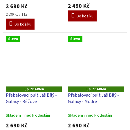
2 490 Kč
2 690 Kč
Měrná
2 690 Kč / 1 ks
Do košíku
cena:
Do košíku
Sleva
Sleva
ZDARMA
ZDARMA
Z
Z
D
D
Přebalovací pult Jáš Bílý -
Přebalovací pult Jáš Bílý -
A
A
Galaxy - Béžové
Galaxy - Modré
R
R
M
M
A
A
Skladem ihned k odeslání
Skladem ihned k odeslání
2 690 Kč
2 690 Kč