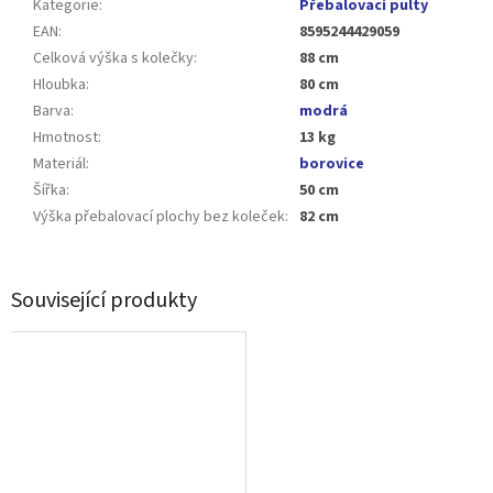
Kategorie
:
Přebalovací pulty
EAN
:
8595244429059
Celková výška s kolečky
:
88 cm
Hloubka
:
80 cm
Barva
:
modrá
Hmotnost
:
13 kg
Materiál
:
borovice
Šířka
:
50 cm
Výška přebalovací plochy bez koleček
:
82 cm
Související produkty