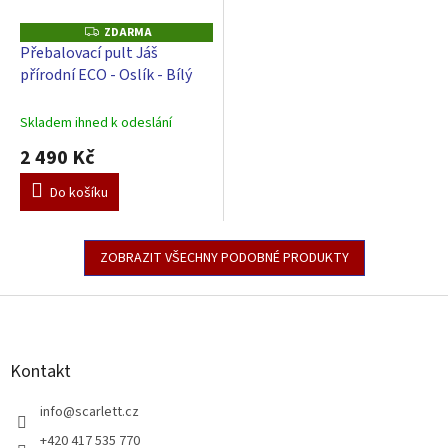
ZDARMA
Z
D
Přebalovací pult Jáš
A
přírodní ECO - Oslík - Bílý
R
M
A
Skladem ihned k odeslání
2 490 Kč
Do košíku
ZOBRAZIT VŠECHNY PODOBNÉ PRODUKTY
Z
á
p
a
Kontakt
t
í
info
@
scarlett.cz
+420 417 535 770