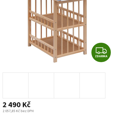
5
hvězdiček.
Z
ZDARMA
D
A
R
M
2 490 Kč
A
2 057,85 Kč bez DPH