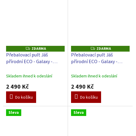
ZDARMA
ZDARMA
Z
Z
D
D
Přebalovací pult Jáš
Přebalovací pult Jáš
A
A
přírodní ECO - Galaxy -
přírodní ECO - Galaxy -
R
R
M
M
Béžové
Modré
A
A
Skladem ihned k odeslání
Skladem ihned k odeslání
2 490 Kč
2 490 Kč
Do košíku
Do košíku
Sleva
Sleva