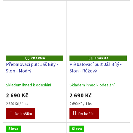
ZDARMA
ZDARMA
Z
Z
D
D
Přebalovací pult Jáš Bílý -
Přebalovací pult Jáš Bílý -
A
A
Slon - Modrý
Slon - Růžový
R
R
M
M
A
A
Skladem ihned k odeslání
Skladem ihned k odeslání
2 690 Kč
2 690 Kč
Měrná
Měrná
2 690 Kč / 1 ks
2 690 Kč / 1 ks
cena:
cena:
Do košíku
Do košíku
Sleva
Sleva