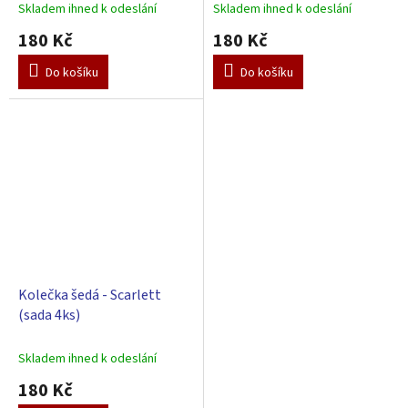
55 cm
Skladem ihned k odeslání
Skladem ihned k odeslání
180 Kč
180 Kč
Do košíku
Do košíku
Kolečka šedá - Scarlett
(sada 4ks)
Skladem ihned k odeslání
180 Kč