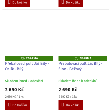
Do košíku
Do košíku
ZDARMA
ZDARMA
Z
Z
D
D
Přebalovací pult Jáš Bílý -
Přebalovací pult Jáš Bílý -
A
A
Oslík - Bílý
Slon - Béžový
R
R
M
M
A
A
Skladem ihned k odeslání
Skladem ihned k odeslání
2 690 Kč
2 690 Kč
Měrná
Měrná
2 690 Kč / 1 ks
2 690 Kč / 1 ks
cena:
cena:
Do košíku
Do košíku