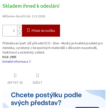
Měrná
Skladem ihned k odeslání
cena:
Můžeme doručit do:
11.8.2026
Přidat do košíku
Přebalovací pult Jáš přírodní ECO - Slon - Modrý je kvalitní produkt pro
miminka, vyrobený z bezpečných materiálů s důrazem na pohodlí,
funkčnost a estetický vzhled.
Kód:
2905
Detailní informace
ZEPTAT SE
SDÍLET