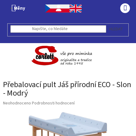
Přejít
Měny
na
NÁK
obsah
KOŠÍ
HLEDAT
Přebalovací pult Jáš přírodní ECO - Slon
- Modrý
Průměrné
Neohodnoceno
Podrobnosti hodnocení
hodnocení
produktu
je
0,0
z