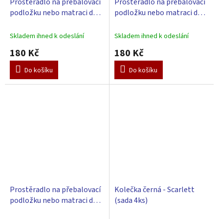
Prostěradlo na přebalovací
Prostěradlo na přebalovací
podložku nebo matraci do
podložku nebo matraci do
kolébky či koše - modrá 85 x
kolébky či koše - růžová 85 x
55 cm
55 cm
Skladem ihned k odeslání
Skladem ihned k odeslání
180 Kč
180 Kč
Do košíku
Do košíku
Prostěradlo na přebalovací
Kolečka černá - Scarlett
podložku nebo matraci do
(sada 4ks)
kolébky či koše - zelená 85 x