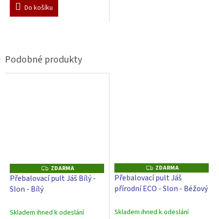
Do košíku
ZDARMA
Z
ZDARMA
Z
D
D
Přebalovací pult Jáš
Přebalovací pult Jáš Bílý -
A
A
přírodní ECO - Slon - Béžový
Slon - Bílý
R
R
M
M
A
A
Skladem ihned k odeslání
Skladem ihned k odeslání