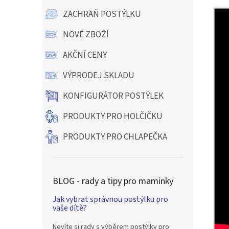
ZACHRAŇ POSTÝLKU
NOVÉ ZBOŽÍ
AKČNÍ CENY
VÝPRODEJ SKLADU
KONFIGURÁTOR POSTÝLEK
PRODUKTY PRO HOLČIČKU
PRODUKTY PRO CHLAPEČKA
BLOG - rady a tipy pro maminky
Jak vybrat správnou postýlku pro
vaše dítě?
Nevíte si rady s výběrem postýlky pro