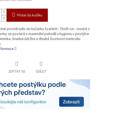
Přidat do košíku
né prostěradlo do kočárku Scarlett - 75x35 cm - modré z
lny se postará o maximální pohodlí a hygienu v postýlce
minka. Snadná údržba a dlouhá životnost materiálu.
2
informace
ZEPTAT SE
SDÍLET