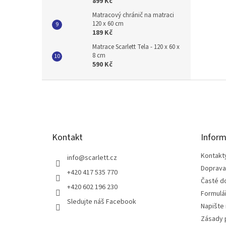
899 Kč
Matracový chránič na matraci
120 x 60 cm
189 Kč
Matrace Scarlett Tela - 120 x 60 x
8 cm
590 Kč
Z
á
p
a
t
Kontakt
Inform
í
Kontakt
info
@
scarlett.cz
Doprava
+420 417 535 770
Časté d
+420 602 196 230
Formulá
Sledujte náš Facebook
Napište
Zásady 