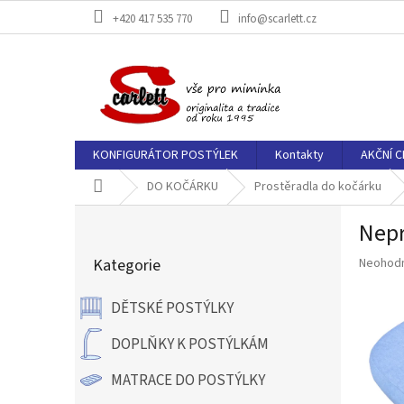
Přejít
+420 417 535 770
info@scarlett.cz
na
obsah
KONFIGURÁTOR POSTÝLEK
Kontakty
AKČNÍ C
Domů
DO KOČÁRKU
Prostěradla do kočárku
P
Nepr
o
Přeskočit
s
Průměr
Kategorie
Neohod
kategorie
t
hodnoce
r
produkt
DĚTSKÉ POSTÝLKY
a
je
n
0,0
DOPLŇKY K POSTÝLKÁM
z
n
5
í
MATRACE DO POSTÝLKY
hvězdič
p