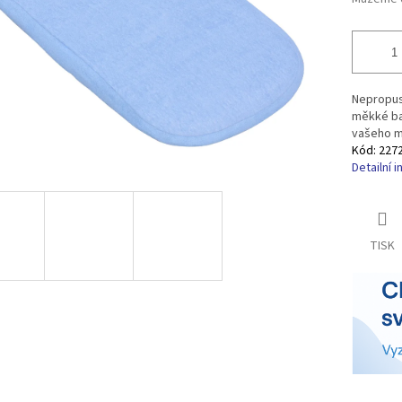
Nepropust
měkké bav
vašeho mi
Kód:
227
Detailní 
TISK