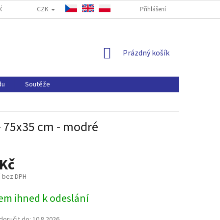
CZK
ČASTÉ DOTAZY
FORMULÁŘ PRO ODSTOUPENÍ OD SMLOUVY
Přihlášení
NAP
NÁKUPNÍ
Prázdný košík
KOŠÍK
du
Soutěže
- 75x35 cm - modré
 Kč
č bez DPH
em ihned k odeslání
oručit do:
10.8.2026