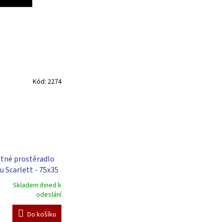
Kód:
2274
tné prostěradlo
u Scarlett - 75x35
Skladem ihned k
odeslání
Do košíku