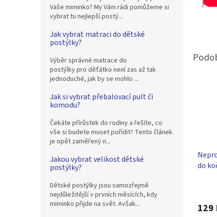
Vaše miminko? My Vám rádi pomůžeme si
vybrat tu nejlepší postý...
Jak vybrat matraci do dětské
postýlky?
Výběr správné matrace do
postýlky pro děťátko není zas až tak
jednoduché, jak by se mohlo ...
Jak si vybrat přebalovací pult či
komodu?
Čekáte přírůstek do rodiny a řešíte, co
vše si budete muset pořídit? Tento článek
je opět zaměřený n...
Nepro
Jakou vybrat velikost dětské
do ko
postýlky?
cm - b
Dětské postýlky jsou samozřejmě
Průmě
nejdůležitější v prvních měsících, kdy
hodno
miminko přijde na svět. Avšak...
produ
129 
je