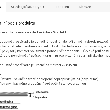
s
Související soubory (1)
Hodnocení
Diskuze
ailní popis produktu
těradlo na matraci do kočárku - Scarlett
opustné prostěradlo je pohodlné, odolné, ale i příjemné na dotek. Bezpeč
okožku dítěte. Vyrobeno je z velmi kvalitního froté úpletu s vysokou gramá
čuje vysoký komfort používání a pohodlí během spánku. Díky své pružnosti
těradlo perfektně přizpůsobí tvaru matrace. Nezmění se ani při dlouhém po
opustné prostěradlo je určené na matraci
75 x 35 cm
.
ení:
ní vrstva - bavlněné froté podlepené nepropustným PU (polyuretan)
í strany - bavlněné prodyšné froté obšitá stahovací gumou