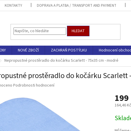
KONTAKTY
DOPRAVA A PLATBA / TRANSPORT AND PAYMENT
HLEDAT
ENY
NOVÉ ZBOŽÍ
ZACHRAŇ POSTÝLKU
Hodnocení obcho
Nepropustné prostěradlo do kočárku Scarlett - 75x35 cm - modré
opustné prostěradlo do kočárku Scarlett 
né
noceno
Podrobnosti hodnocení
ní
199
u
164,46 K
Měrná
Sklad
cena:
ek.
Můžeme d