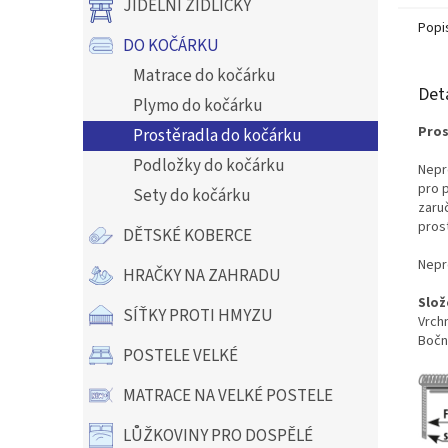
JÍDELNÍ ŽIDLIČKY
Popi
DO KOČÁRKU
Matrace do kočárku
Det
Plymo do kočárku
Pros
Prostěradla do kočárku
Podložky do kočárku
Nepr
pro p
Sety do kočárku
zaru
pros
DĚTSKÉ KOBERCE
Nepr
HRAČKY NA ZAHRADU
Slož
SÍŤKY PROTI HMYZU
Vrch
Bočn
POSTELE VELKÉ
MATRACE NA VELKÉ POSTELE
LŮŽKOVINY PRO DOSPĚLÉ