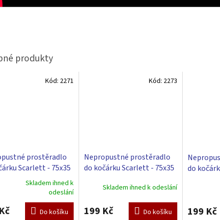
Kód:
2271
Kód:
2273
pustné prostěradlo
Nepropustné prostěradlo
Nepropus
čárku Scarlett - 75x35
do kočárku Scarlett - 75x35
do kočárk
ílé
cm - růžové
cm - šedé
Skladem ihned k
Skladem ihned k odeslání
rné
Průměrné
odeslání
cení
hodnocení
ktu
produktu
Kč
199 Kč
199 Kč
Do košíku
Do košíku
je