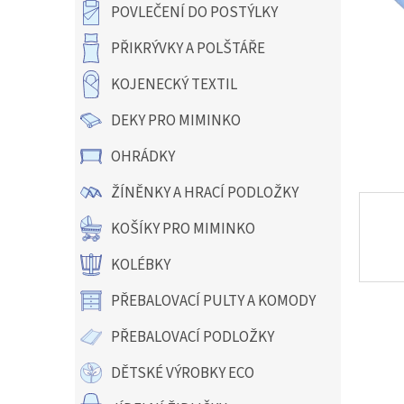
a
POVLEČENÍ DO POSTÝLKY
n
e
PŘIKRÝVKY A POLŠTÁŘE
l
KOJENECKÝ TEXTIL
DEKY PRO MIMINKO
OHRÁDKY
ŽÍNĚNKY A HRACÍ PODLOŽKY
KOŠÍKY PRO MIMINKO
KOLÉBKY
PŘEBALOVACÍ PULTY A KOMODY
PŘEBALOVACÍ PODLOŽKY
DĚTSKÉ VÝROBKY ECO