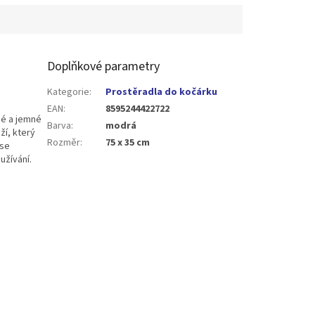
Doplňkové parametry
Kategorie
:
Prostěradla do kočárku
EAN
:
8595244422722
né a jemné
Barva
:
modrá
ží, který
Rozměr
:
75 x 35 cm
 se
užívání.