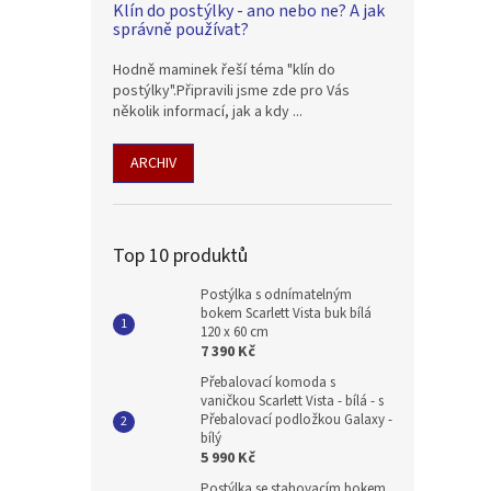
Klín do postýlky - ano nebo ne? A jak
5,0
správně používat?
z
5
Hodně maminek řeší téma "klín do
hvězdi
postýlky".Připravili jsme zde pro Vás
několik informací, jak a kdy ...
ARCHIV
Top 10 produktů
Postýlka s odnímatelným
bokem Scarlett Vista buk bílá
120 x 60 cm
7 390 Kč
Přebalovací komoda s
vaničkou Scarlett Vista - bílá - s
Přebalovací podložkou Galaxy -
bílý
5 990 Kč
Postýlka se stahovacím bokem