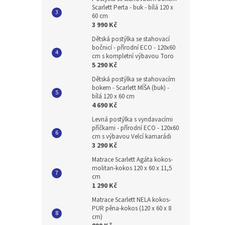
Scarlett Perta - buk - bílá 120 x
60 cm
3 990 Kč
Dětská postýlka se stahovací
bočnicí - přírodní ECO - 120x60
cm s kompletní výbavou Toro
5 290 Kč
Dětská postýlka se stahovacím
bokem - Scarlett MÍŠA (buk) -
bílá 120 x 60 cm
4 690 Kč
Levná postýlka s vyndavacími
příčkami - přírodní ECO - 120x60
cm s výbavou Velcí kamarádi
3 290 Kč
Matrace Scarlett Agáta kokos-
molitan-kokos 120 x 60 x 11,5
cm
1 290 Kč
Matrace Scarlett NELA kokos-
PUR pěna-kokos (120 x 60 x 8
cm)